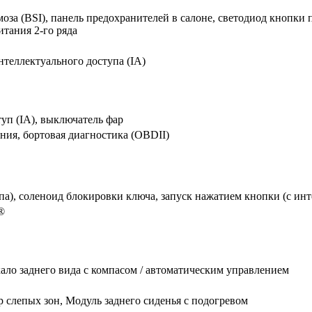
за (BSI), панель предохранителей в салоне, светодиод кнопки 
тания 2-го ряда
нтеллектуального доступа (IA)
уп (IA), выключатель фар
ания, бортовая диагностика (OBDII)
па), соленоид блокировки ключа, запуск нажатием кнопки (с ин
®
ало заднего вида с компасом / автоматическим управлением
р слепых зон, Модуль заднего сиденья с подогревом