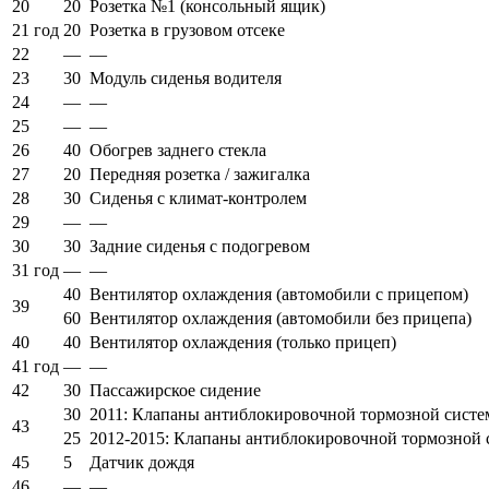
20
20
Розетка №1 (консольный ящик)
21 год
20
Розетка в грузовом отсеке
22
—
—
23
30
Модуль сиденья водителя
24
—
—
25
—
—
26
40
Обогрев заднего стекла
27
20
Передняя розетка / зажигалка
28
30
Сиденья с климат-контролем
29
—
—
30
30
Задние сиденья с подогревом
31 год
—
—
40
Вентилятор охлаждения (автомобили с прицепом)
39
60
Вентилятор охлаждения (автомобили без прицепа)
40
40
Вентилятор охлаждения (только прицеп)
41 год
—
—
42
30
Пассажирское сидение
30
2011: Клапаны антиблокировочной тормозной сист
43
25
2012-2015: Клапаны антиблокировочной тормозной
45
5
Датчик дождя
46
—
—