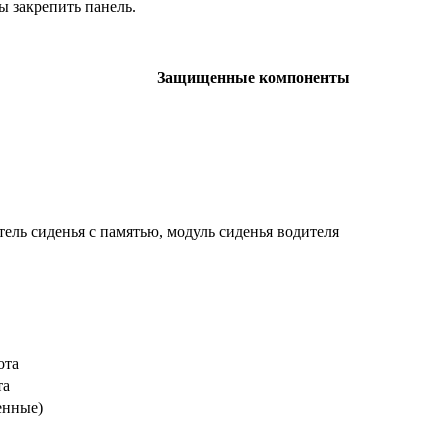
ы закрепить панель.
Защищенные компоненты
ель сиденья с памятью, модуль сиденья водителя
ота
та
енные)