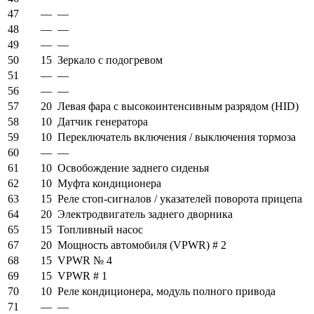
47
—
—
48
—
—
49
—
—
50
15
Зеркало с подогревом
51
—
—
56
—
—
57
20
Левая фара с высокоинтенсивным разрядом (HID)
58
10
Датчик генератора
59
10
Переключатель включения / выключения тормоза
60
—
—
61
10
Освобождение заднего сиденья
62
10
Муфта кондиционера
63
15
Реле стоп-сигналов / указателей поворота прицепа
64
20
Электродвигатель заднего дворника
65
15
Топливный насос
67
20
Мощность автомобиля (VPWR) # 2
68
15
VPWR № 4
69
15
VPWR # 1
70
10
Реле кондиционера, модуль полного привода
71
—
—