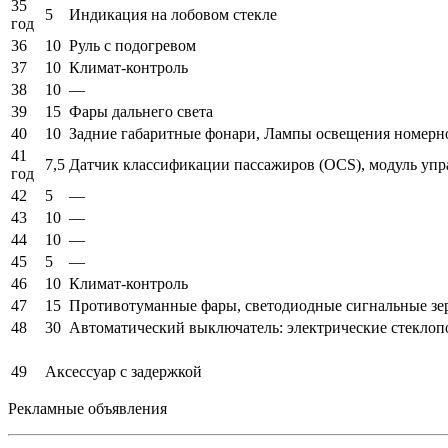
35
5
Индикация на лобовом стекле
год
36
10
Руль с подогревом
37
10
Климат-контроль
38
10
—
39
15
Фары дальнего света
40
10
Задние габаритные фонари, Лампы освещения номерно
41
7,5
Датчик классификации пассажиров (OCS), модуль уп
год
42
5
—
43
10
—
44
10
—
45
5
—
46
10
Климат-контроль
47
15
Противотуманные фары, светодиодные сигнальные зе
48
30
Автоматический выключатель: электрические стеклоп
49
Аксессуар с задержкой
Рекламные объявления