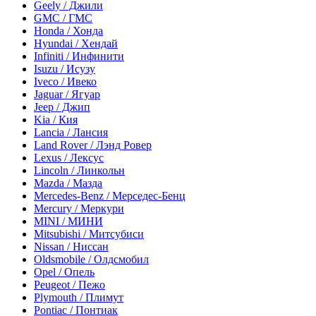
Geely / Джили
GMC / ГМС
Honda / Хонда
Hyundai / Хендай
Infiniti / Инфинити
Isuzu / Исузу
Iveco / Ивеко
Jaguar / Ягуар
Jeep / Джип
Kia / Кия
Lancia / Лансия
Land Rover / Лэнд Ровер
Lexus / Лексус
Lincoln / Линкольн
Mazda / Мазда
Mercedes-Benz / Мерседес-Бенц
Mercury / Меркури
MINI / МИНИ
Mitsubishi / Митсубиси
Nissan / Ниссан
Oldsmobile / Олдсмобил
Opel / Опель
Peugeot / Пежо
Plymouth / Плимут
Pontiac / Понтиак