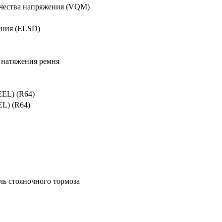
ачества напряжения (VQM)
ения (ELSD)
 натяжения ремня
EL) (R64)
L) (R64)
ль стояночного тормоза