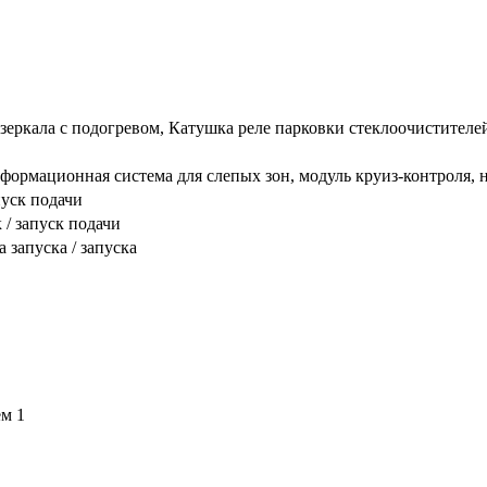
зеркала с подогревом, Катушка реле парковки стеклоочистителе
рмационная система для слепых зон, модуль круиз-контроля, н
пуск подачи
/ запуск подачи
 запуска / запуска
м 1