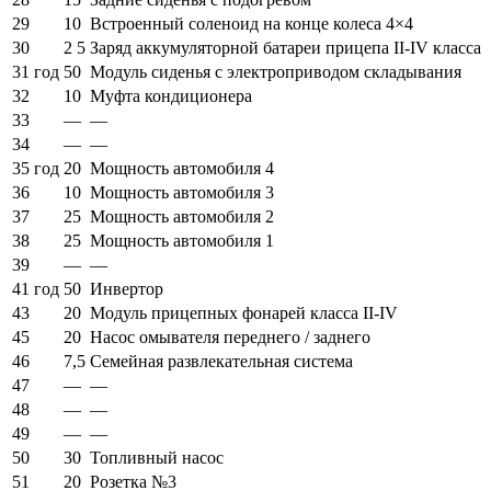
29
10
Встроенный соленоид на конце колеса 4×4
30
2 5
Заряд аккумуляторной батареи прицепа II-IV класса
31 год
50
Модуль сиденья с электроприводом складывания
32
10
Муфта кондиционера
33
—
—
34
—
—
35 год
20
Мощность автомобиля 4
36
10
Мощность автомобиля 3
37
25
Мощность автомобиля 2
38
25
Мощность автомобиля 1
39
—
—
41 год
50
Инвертор
43
20
Модуль прицепных фонарей класса II-IV
45
20
Насос омывателя переднего / заднего
46
7,5
Семейная развлекательная система
47
—
—
48
—
—
49
—
—
50
30
Топливный насос
51
20
Розетка №3