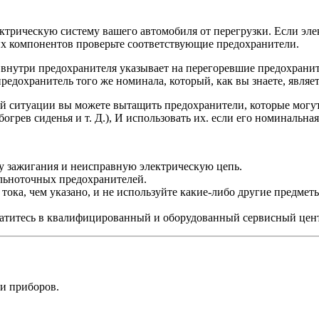
трическую систему вашего автомобиля от перегрузки. Если эле
их компонентов проверьте соответствующие предохранители.
нутри предохранителя указывает на перегоревшие предохраните
редохранитель того же номинала, который, как вы знаете, являе
енной ситуации вы можете вытащить предохранители, которые мо
огрев сиденья и т. Д.), И использовать их. если его номинальная
му зажигания и неисправную электрическую цепь.
льноточных предохранителей.
тока, чем указано, и не используйте какие-либо другие предмет
ратитесь в квалифицированный и оборудованный сервисный цен
и приборов.