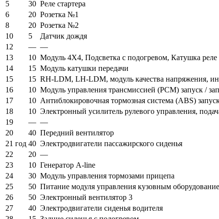
5
30
Реле стартера
6
20
Розетка №1
8
20
Розетка №2
10
5
Датчик дождя
12
—
—
13
10
Модуль 4X4, Подсветка с подогревом, Катушка реле 
14
15
Модуль катушки передачи
15
15
RH-LDM, LH-LDM, модуль качества напряжения, инфо
16
10
Модуль управления трансмиссией (PCM) запуск / за
17
10
Антиблокировочная тормозная система (ABS) запуск 
18
10
Электронный усилитель рулевого управления, подача
19
—
—
20
40
Передний вентилятор
21 год
40
Электродвигатели пассажирского сиденья
22
20
—
23
10
Генератор A-line
24
30
Модуль управления тормозами прицепа
25
50
Питание модуля управления кузовным оборудование
26
50
Электронный вентилятор 3
27
40
Электродвигатели сиденья водителя
28
15
Задние сиденья с подогревом