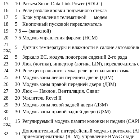
15
10
Разъем Smart Data Link Power (SDLC)
16
15
Реле разблокировки подъемного стекла
17
5
Блок управления телематикой — модем
18
5
Кнопочный пусковой переключатель
19
7,5
— (запасной)
20
7,5
Модуль управления фарами (HCM)
21
5
Датчик температуры и влажности в салоне автомобил
год
22
5
Зеркало EC, модуль подогрева сидений 2-го ряда
23
10
Люк (логика), инвертор (логика LIN), переключатель
24
20
Реле центрального замка, реле центрального замка
25
30
Модуль зоны левой передней двери (ДЗМ)
26
30
Модуль зоны правой передней двери (ДЗМ)
27
30
Люк — Наклон, Вентиляция, Сдвиг
28
20
Усилитель Revel II
29
30
Модуль зоны левой задней двери (ДЗМ)
30
30
Модуль зоны правой задней двери (ДЗМ)
31
15
Регулируемый модуль памяти колонки и педали (CAP
год
Дополнительный интерфейсный модуль протокола (AP
32
10
приемопередатчика (RTM), управление HVAC сзади