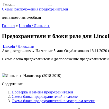
Перейти
Search
к
for:
Схемы расположения предохранителей
содержанию
для вашего автомобиля
Главная
»
Lincoln / Линкольн
Предохранители и блоки реле для Lincol
Lincoln / Линкольн
Автор
sergei-tarasov
На чтение
5 мин
Опубликовано
18.11.2020
Схема блока предохранителей (расположение предохранителей), 
Содержание
Проверка и замена предохранителей
Схема блока предохранителей в салоне
Схема блока предохранителей в моторном отсеке