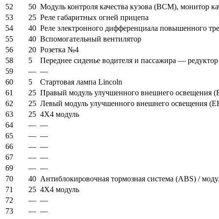
52
50
Модуль контроля качества кузова (BCM), монитор к
53
25
Реле габаритных огней прицепа
54
40
Реле электронного дифференциала повышенного тр
55
40
Вспомогательный вентилятор
56
20
Розетка №4
58
5
Переднее сиденье водителя и пассажира — редуктор
59
—
—
60
5
Стартовая лампа Lincoln
61
25
Правый модуль улучшенного внешнего освещения (E
62
25
Левый модуль улучшенного внешнего освещения (EE
63
25
4X4 модуль
64
—
—
65
—
—
66
—
—
67
—
—
69
—
—
70
40
Антиблокировочная тормозная система (ABS) / моду
71
25
4X4 модуль
72
—
—
73
—
—