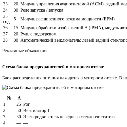
33
20
Модуль управления аудиосистемой (ACM), задний мо
34
30
Реле запуска / запуска
35
5
Модуль расширенного режима мощности (EPM)
год
36
15
Модуль обработки изображений A (IPMA), модуль ав
37
20
Руль с подогревом
38
30
Автоматический выключатель: левый задний стеклоп
Рекламные объявления
Схема блока предохранителей в моторном отсеке
Блок распределения питания находится в моторном отсеке. В 
№
А
1
25
Рог
2
50
Вентилятор 1
3
30
Электродвигатель переднего стеклоочистителя
4
—
—