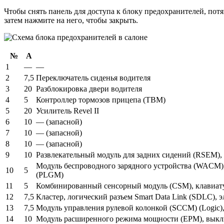
Чтобы снять панель для доступа к блоку предохранителей, потя
затем нажмите на него, чтобы закрыть.
№
А
1
—
—
2
7,5
Переключатель сиденья водителя
3
20
Разблокировка двери водителя
4
5
Контроллер тормозов прицепа (TBM)
5
20
Усилитель Revel II
6
10
— (запасной)
7
10
— (запасной)
8
10
— (запасной)
9
10
Развлекательный модуль для задних сидений (RSEM),
Модуль беспроводного зарядного устройства (WACM), 
10
5
(PLGM)
11
5
Комбинированный сенсорный модуль (CSM), клавиат
12
7,5
Кластер, логический разъем Smart Data Link (SDLC), 
13
7,5
Модуль управления рулевой колонкой (SCCM) (Logic)
14
10
Модуль расширенного режима мощности (EPM), выкл