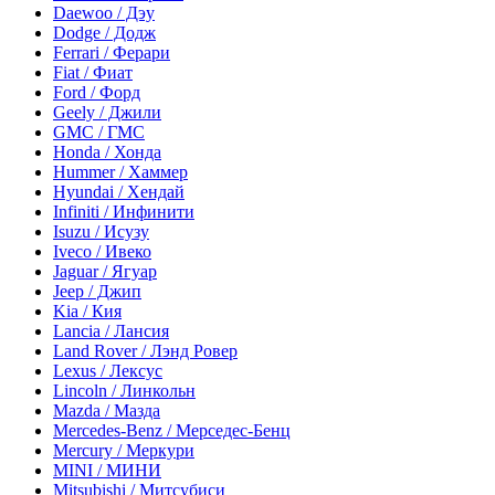
Daewoo / Дэу
Dodge / Додж
Ferrari / Ферари
Fiat / Фиат
Ford / Форд
Geely / Джили
GMC / ГМС
Honda / Хонда
Hummer / Хаммер
Hyundai / Хендай
Infiniti / Инфинити
Isuzu / Исузу
Iveco / Ивеко
Jaguar / Ягуар
Jeep / Джип
Kia / Кия
Lancia / Лансия
Land Rover / Лэнд Ровер
Lexus / Лексус
Lincoln / Линкольн
Mazda / Мазда
Mercedes-Benz / Мерседес-Бенц
Mercury / Меркури
MINI / МИНИ
Mitsubishi / Митсубиси