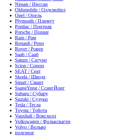
Nissan / Ниссан
Oldsmobile / Олдсмобил
Opel / Опель
Plymouth / Плимут
Pontiac / Понтиак
Porsche / Порше
Ram / Рам
Renault / Рено
Rover / Ровер
Saab / Сааб
Saturn / Сатурн
Scion / Сцион
SEAT / Сеат
Skoda / Шкода
Smart / Смарт
SsangYong / СсангЙонг
Subaru / Субару
Suzuki / Сузуки
Tesla / Тесла
Toyota / Тойота
Vauxhall / Воксхолл
Volkswagen / Фольксваген
Volvo / Вольво
полезное