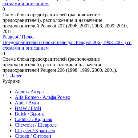
схемами и описанием
0
Схема блока предохранителей (расположение
предохранителей), расположение и назначение
предохранителей Peugeot 207 (2006, 2007, 2008, 2009, 2010,
2011
Peugeot / Пежо
Предохранители и блоки реле для Peugeot 206 (1998-2001) со
схемами и описанием
0
Схема блока предохранителей (расположение
предохранителей), расположение и назначение
предохранителей Peugeot 206 (1998, 1999, 2000, 2001).
Пагинация
1
2
Далее
записей
Рубрики
Acura / Акура
Alfa Romeo / Альфа Ромео
Audi / Ауди
BMW / БМВ
Buick / Бьюик
Cadillac / Кадилак
Chevrolet / Шевроле
Chrysler / Крайслер
Citroen / Ситроен