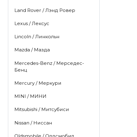
Land Rover / Лэнд Ровер
Lexus / Лексус
Lincoln / Линкольн
Mazda / Мазда
Mercedes-Benz / Мерседес-
Бенц
Mercury / Меркури
MINI / МИНИ
Mitsubishi / Митсубиси
Nissan / Ниссан
Oldsmobile / Олдсмобил