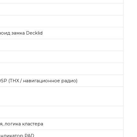
оид замка Decklid
SP (THX / навигационное радио)
я, логика кластера
 индикатор PAD