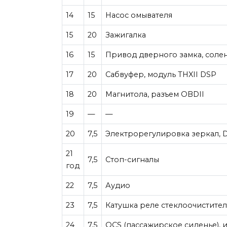
14
15
Насос омывателя
15
20
Зажигалка
16
15
Привод дверного замка, солен
17
20
Сабвуфер, модуль THXII DSP
18
20
Магнитола, разъем OBDII
19
—
—
20
7,5
Электрорегулировка зеркал, D
21
7,5
Стоп-сигналы
год
22
7,5
Аудио
23
7,5
Катушка реле стеклоочистител
24
7,5
OCS (пассажирское сиденье),