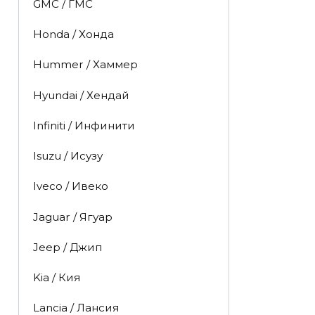
GMC / ГМС
Honda / Хонда
Hummer / Хаммер
Hyundai / Хендай
Infiniti / Инфинити
Isuzu / Исузу
Iveco / Ивеко
Jaguar / Ягуар
Jeep / Джип
Kia / Кия
Lancia / Лансия