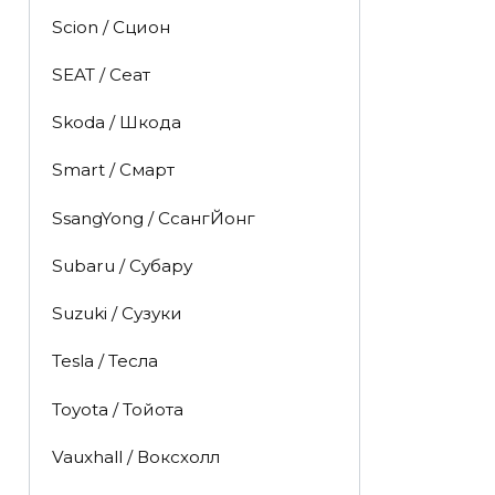
Scion / Сцион
SEAT / Сеат
Skoda / Шкода
Smart / Смарт
SsangYong / СсангЙонг
Subaru / Субару
Suzuki / Сузуки
Tesla / Тесла
Toyota / Тойота
Vauxhall / Воксхолл