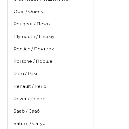
Opel / Опель
Peugeot / Пежо
Plymouth / Плимут
Pontiac / Понтиак
Porsche / Порше
Ram / Рам
Renault / Рено
Rover / Ровер
Saab / Сааб
Saturn / Сатурн