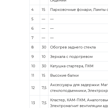
сидений
4
15
Парковочные фонари, Лампы 
5
—
—
6
—
—
7
—
—
8
30
Обогрев заднего стекла
9
10
Зеркала с подогревом
10
30
Катушка стартера, ПКМ
11
15
Высокие балки
Аксессуары для задержки: Ма
12
7,5
стеклоподъемники, Электрохр
Кластер, КАМ-ПКМ, Аналоговые
13
7,5
Электромагнит вентиляции а