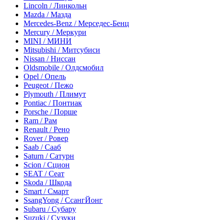
Lincoln / Линкольн
Mazda / Мазда
Mercedes-Benz / Мерседес-Бенц
Mercury / Меркури
MINI / МИНИ
Mitsubishi / Митсубиси
Nissan / Ниссан
Oldsmobile / Олдсмобил
Opel / Опель
Peugeot / Пежо
Plymouth / Плимут
Pontiac / Понтиак
Porsche / Порше
Ram / Рам
Renault / Рено
Rover / Ровер
Saab / Сааб
Saturn / Сатурн
Scion / Сцион
SEAT / Сеат
Skoda / Шкода
Smart / Смарт
SsangYong / СсангЙонг
Subaru / Субару
Suzuki / Сузуки