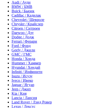
Audi / Ауди
BMW / БМВ
Buick / Бьюик
Cadillac / Кадилак
Chevrolet / Шевроле
Chrysler / Крайслер
Citroen / Ситроен
Daewoo / Дэу
Dodge / Додж
Ferrari / Ферари
Ford / Форд
Geely / Джили
GMC / ГМС
Honda / Хонда
Hummer / Хаммер
Hyundai / Хендай
Infiniti / Инфинити
Isuzu / Исузу
Iveco / Ивеко
Jaguar / Ягуар
Jeep / Джип
Kia / Кия
Lancia / Лансия
Land Rover / Лэнд Ровер
Lexus / Лексус