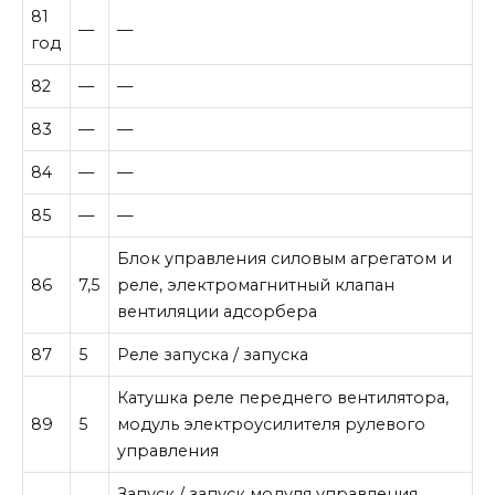
81
—
—
год
82
—
—
83
—
—
84
—
—
85
—
—
Блок управления силовым агрегатом и
86
7,5
реле, электромагнитный клапан
вентиляции адсорбера
87
5
Реле запуска / запуска
Катушка реле переднего вентилятора,
89
5
модуль электроусилителя рулевого
управления
Запуск / запуск модуля управления