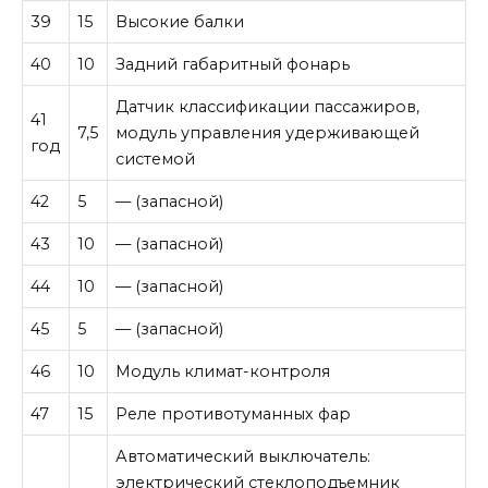
39
15
Высокие балки
40
10
Задний габаритный фонарь
Датчик классификации пассажиров,
41
7,5
модуль управления удерживающей
год
системой
42
5
— (запасной)
43
10
— (запасной)
44
10
— (запасной)
45
5
— (запасной)
46
10
Модуль климат-контроля
47
15
Реле противотуманных фар
Автоматический выключатель:
электрический стеклоподъемник