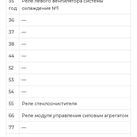
35
Реле левого вентилятора системы
год
охлаждения №1
36
—
37
—
38
—
44
—
52
—
53
—
54
—
55
Реле стеклоочистителя
66
Реле модуля управления силовым агрегатом
77
—