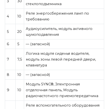
3
30
стеклоподъемника
Реле энергосбережения ламп по
4
10
требованию
Аудиоусилитель, модуль активного
5
20
шумоподавления
6
5
— (запасной)
Логика модуля сиденья водителя,
7
7,5
модуль зоны левой передней двери,
клавиатура
8
10
— (запасной)
Модуль SYNC®, Электронная
9
10
отделочная панель, Модуль
радиочастотного приемопередатчика
Реле вспомогательного оборудования