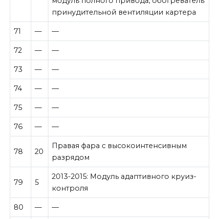
модуль полного привода, обогреватель
принудительной вентиляции картера
71
—
—
72
—
—
73
—
—
74
—
—
75
—
—
76
—
—
Правая фара с высокоинтенсивным
78
20
разрядом
2013-2015: Модуль адаптивного круиз-
79
5
контроля
80
—
—