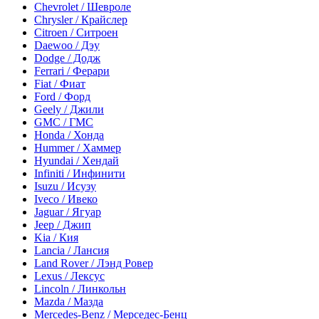
Chevrolet / Шевроле
Chrysler / Крайслер
Citroen / Ситроен
Daewoo / Дэу
Dodge / Додж
Ferrari / Ферари
Fiat / Фиат
Ford / Форд
Geely / Джили
GMC / ГМС
Honda / Хонда
Hummer / Хаммер
Hyundai / Хендай
Infiniti / Инфинити
Isuzu / Исузу
Iveco / Ивеко
Jaguar / Ягуар
Jeep / Джип
Kia / Кия
Lancia / Лансия
Land Rover / Лэнд Ровер
Lexus / Лексус
Lincoln / Линкольн
Mazda / Мазда
Mercedes-Benz / Мерседес-Бенц