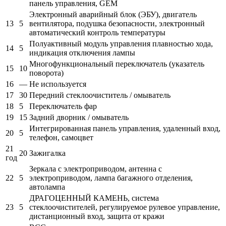
панель управления, GEM
Электронный аварийный блок (ЭБУ), двигатель
13
5
вентилятора, подушка безопасности, электронный
автоматический контроль температуры
Полуактивный модуль управления плавностью хода,
14
5
индикация отключения лампы
Многофункциональный переключатель (указатель
15
10
поворота)
16
—
Не используется
17
30
Передний стеклоочиститель / омыватель
18
5
Переключатель фар
19
15
Задний дворник / омыватель
Интегрированная панель управления, удаленный вход,
20
5
телефон, самоцвет
21
20
Зажигалка
год
Зеркала с электроприводом, антенна с
22
5
электроприводом, лампа багажного отделения,
автолампа
ДРАГОЦЕННЫЙ КАМЕНЬ, система
23
5
стеклоочистителей, регулируемое рулевое управление,
дистанционный вход, защита от кражи