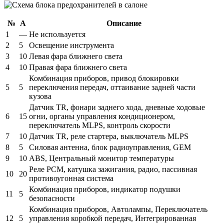
№
А
Описание
1
—
Не используется
2
5
Освещение инструмента
3
10
Левая фара ближнего света
4
10
Правая фара ближнего света
Комбинация приборов, привод блокировки
5
5
переключения передач, оттаивание задней части
кузова
Датчик TR, фонари заднего хода, дневные ходовые
6
15
огни, органы управления кондиционером,
переключатель MLPS, контроль скорости
7
10
Датчик TR, реле стартера, выключатель MLPS
8
5
Силовая антенна, блок радиоуправления, GEM
9
10
ABS, Центральный монитор температуры
Реле PCM, катушка зажигания, радио, пассивная
10
20
противоугонная система
Комбинация приборов, индикатор подушки
11
5
безопасности
Комбинация приборов, Автолампы, Переключатель
12
5
управления коробкой передач, Интегрированная