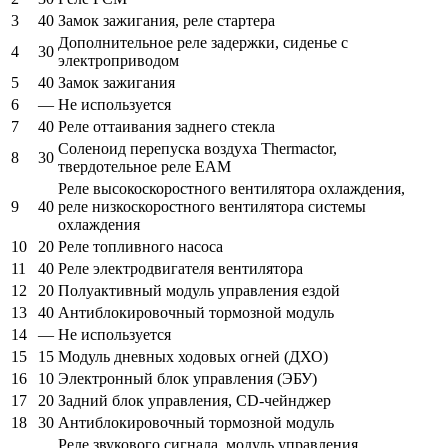
3
40
Замок зажигания, реле стартера
Дополнительное реле задержки, сиденье с
4
30
электроприводом
5
40
Замок зажигания
6
—
Не используется
7
40
Реле оттаивания заднего стекла
Соленоид перепуска воздуха Thermactor,
8
30
твердотельное реле EAM
Реле высокоскоростного вентилятора охлаждения,
9
40
реле низкоскоростного вентилятора системы
охлаждения
10
20
Реле топливного насоса
11
40
Реле электродвигателя вентилятора
12
20
Полуактивный модуль управления ездой
13
40
Антиблокировочный тормозной модуль
14
—
Не используется
15
15
Модуль дневных ходовых огней (ДХО)
16
10
Электронный блок управления (ЭБУ)
17
20
Задний блок управления, CD-чейнджер
18
30
Антиблокировочный тормозной модуль
Реле звукового сигнала, модуль управления