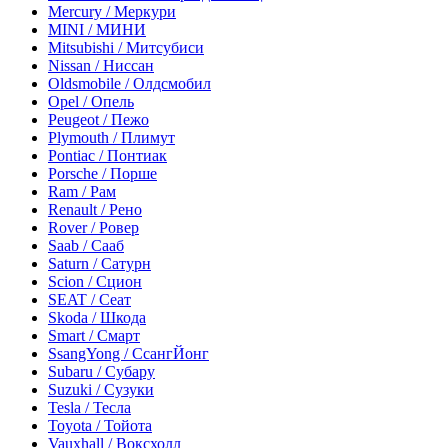
Mercury / Меркури
MINI / МИНИ
Mitsubishi / Митсубиси
Nissan / Ниссан
Oldsmobile / Олдсмобил
Opel / Опель
Peugeot / Пежо
Plymouth / Плимут
Pontiac / Понтиак
Porsche / Порше
Ram / Рам
Renault / Рено
Rover / Ровер
Saab / Сааб
Saturn / Сатурн
Scion / Сцион
SEAT / Сеат
Skoda / Шкода
Smart / Смарт
SsangYong / СсангЙонг
Subaru / Субару
Suzuki / Сузуки
Tesla / Тесла
Toyota / Тойота
Vauxhall / Воксхолл