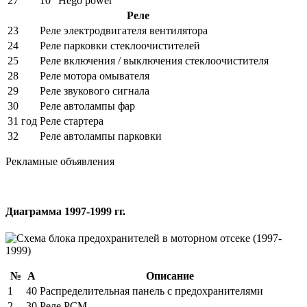
27
10
Hego power
Реле
23
Реле электродвигателя вентилятора
24
Реле парковки стеклоочистителей
25
Реле включения / выключения стеклоочистителя
28
Реле мотора омывателя
29
Реле звукового сигнала
30
Реле автолампы фар
31 год
Реле стартера
32
Реле автолампы парковки
Рекламные объявления
Диаграмма 1997-1999 гг.
№
А
Описание
1
40
Распределительная панель с предохранителями
2
30
Реле PCM