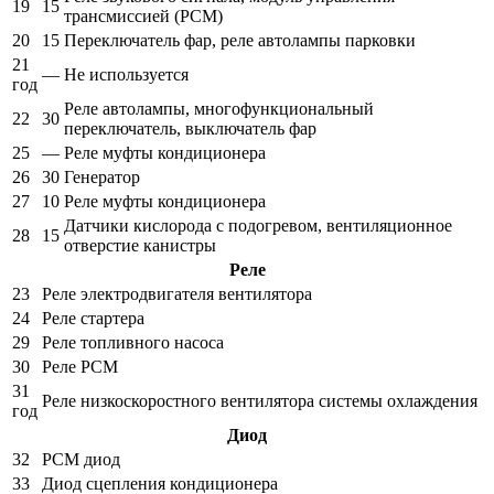
19
15
трансмиссией (PCM)
20
15
Переключатель фар, реле автолампы парковки
21
—
Не используется
год
Реле автолампы, многофункциональный
22
30
переключатель, выключатель фар
25
—
Реле муфты кондиционера
26
30
Генератор
27
10
Реле муфты кондиционера
Датчики кислорода с подогревом, вентиляционное
28
15
отверстие канистры
Реле
23
Реле электродвигателя вентилятора
24
Реле стартера
29
Реле топливного насоса
30
Реле PCM
31
Реле низкоскоростного вентилятора системы охлаждения
год
Диод
32
PCM диод
33
Диод сцепления кондиционера