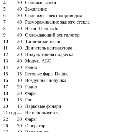
4
30
Силовые замки
5
40
Зажигание
6
30
Сиденья с электроприводом
7
40
Размораживание заднего стекла
8
30
Насос Thermactor
9
40
Охлаждающий вентилятор
10
20
Топливный насос
11
40
Двигатель вентилятора
12
20
Полуактивная подвеска
13
40
Модуль АБС
14
20
Радио
15
15
Беговые фары Datime
16
10
Воздушная подушка
17
20
Радио
18
30
Фары
19
15
Рог
20
15
Парковые фонари
21 год
—
Не используется
22
30
Фары
26
30
Генератор