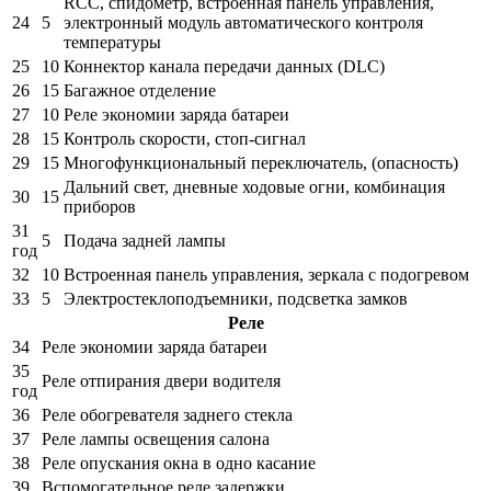
RCC, спидометр, встроенная панель управления,
24
5
электронный модуль автоматического контроля
температуры
25
10
Коннектор канала передачи данных (DLC)
26
15
Багажное отделение
27
10
Реле экономии заряда батареи
28
15
Контроль скорости, стоп-сигнал
29
15
Многофункциональный переключатель, (опасность)
Дальний свет, дневные ходовые огни, комбинация
30
15
приборов
31
5
Подача задней лампы
год
32
10
Встроенная панель управления, зеркала с подогревом
33
5
Электростеклоподъемники, подсветка замков
Реле
34
Реле экономии заряда батареи
35
Реле отпирания двери водителя
год
36
Реле обогревателя заднего стекла
37
Реле лампы освещения салона
38
Реле опускания окна в одно касание
39
Вспомогательное реле задержки