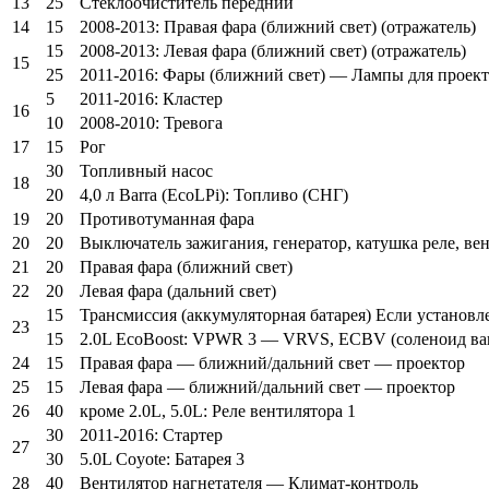
13
25
Стеклоочиститель передний
14
15
2008-2013: Правая фара (ближний свет) (отражатель)
15
2008-2013: Левая фара (ближний свет) (отражатель)
15
25
2011-2016: Фары (ближний свет) — Лампы для проек
5
2011-2016: Кластер
16
10
2008-2010: Тревога
17
15
Рог
30
Топливный насос
18
20
4,0 л Barra (EcoLPi): Топливо (СНГ)
19
20
Противотуманная фара
20
20
Выключатель зажигания, генератор, катушка реле, ве
21
20
Правая фара (ближний свет)
22
20
Левая фара (дальний свет)
15
Трансмиссия (аккумуляторная батарея) Если установл
23
15
2.0L EcoBoost: VPWR 3 — VRVS, ECBV (соленоид вак
24
15
Правая фара — ближний/дальний свет — проектор
25
15
Левая фара — ближний/дальний свет — проектор
26
40
кроме 2.0L, 5.0L: Реле вентилятора 1
30
2011-2016: Стартер
27
30
5.0L Coyote: Батарея 3
28
40
Вентилятор нагнетателя — Климат-контроль