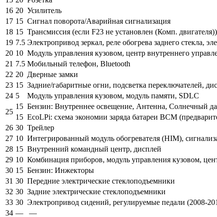
16
20
Усилитель
17
15
Сигнал поворота/Аварийная сигнализация
18
15
Трансмиссия (если F23 не установлен (Комп. двигателя))
19
7.5
Электропривод зеркал, реле обогрева заднего стекла, эл
20
10
Модуль управления кузовом, центр внутреннего управле
21
7.5
Мобильный телефон, Bluetooth
22
20
Дверные замки
23
15
Задние/габаритные огни, подсветка переключателей, дис
24
5
Модуль управления кузовом, модуль памяти, SDLC
15
Бензин: Внутреннее освещение, Антенна, Солнечный да
25
15
EcoLPi: схема экономии заряда батареи BCM (предвари
26
30
Трейлер
27
10
Интегрированный модуль обогревателя (HIM), сигнализац
28
15
Внутренний командный центр, дисплей
29
10
Комбинация приборов, модуль управления кузовом, цен
30
15
Бензин: Инжекторы
31
30
Передние электрические стеклоподъемники
32
30
Задние электрические стеклоподъемники
33
30
Электропривод сидений, регулируемые педали (2008-20
34
—
—