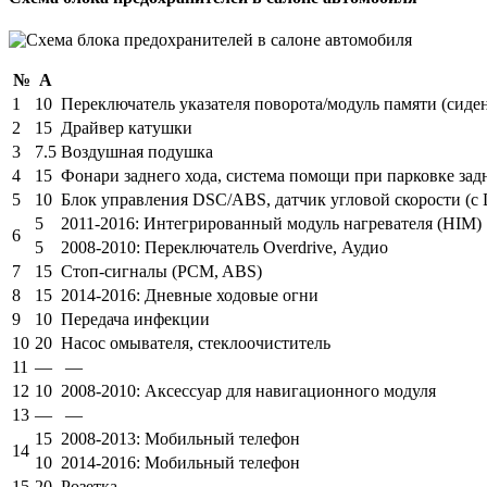
№
А
1
10
Переключатель указателя поворота/модуль памяти (сиден
2
15
Драйвер катушки
3
7.5
Воздушная подушка
4
15
Фонари заднего хода, система помощи при парковке за
5
10
Блок управления DSC/ABS, датчик угловой скорости (с D
5
2011-2016: Интегрированный модуль нагревателя (HIM)
6
5
2008-2010: Переключатель Overdrive, Аудио
7
15
Стоп-сигналы (PCM, ABS)
8
15
2014-2016: Дневные ходовые огни
9
10
Передача инфекции
10
20
Насос омывателя, стеклоочиститель
11
—
—
12
10
2008-2010: Аксессуар для навигационного модуля
13
—
—
15
2008-2013: Мобильный телефон
14
10
2014-2016: Мобильный телефон
15
20
Розетка