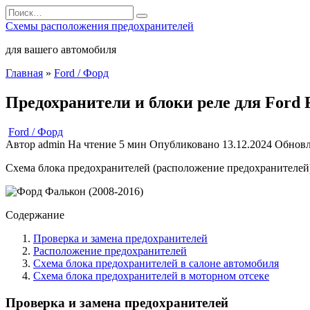
Перейти
Search
к
for:
Схемы расположения предохранителей
содержанию
для вашего автомобиля
Главная
»
Ford / Форд
Предохранители и блоки реле для Ford F
Ford / Форд
Автор
admin
На чтение
5 мин
Опубликовано
13.12.2024
Обнов
Схема блока предохранителей (расположение предохранителей), р
Содержание
Проверка и замена предохранителей
Расположение предохранителей
Схема блока предохранителей в салоне автомобиля
Схема блока предохранителей в моторном отсеке
Проверка и замена предохранителей