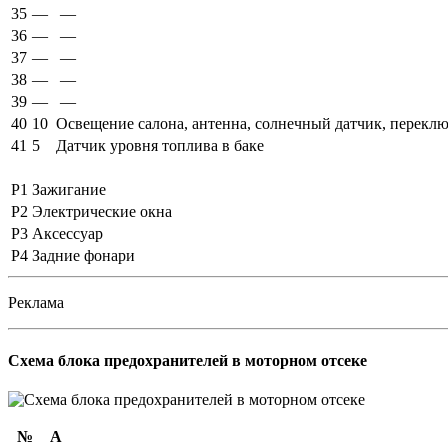
35
—
—
36
—
—
37
—
—
38
—
—
39
—
—
40
10
Освещение салона, антенна, солнечный датчик, переклю
41
5
Датчик уровня топлива в баке
Р1
Зажигание
Р2
Электрические окна
Р3
Аксессуар
Р4
Задние фонари
Реклама
Схема блока предохранителей в моторном отсеке
№
А