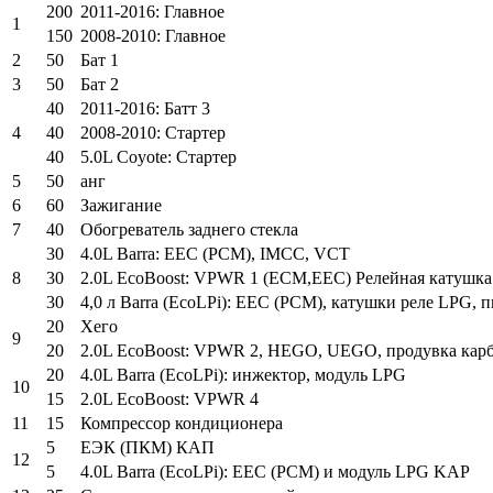
200
2011-2016: Главное
1
150
2008-2010: Главное
2
50
Бат 1
3
50
Бат 2
40
2011-2016: Батт 3
4
40
2008-2010: Стартер
40
5.0L Coyote: Стартер
5
50
анг
6
60
Зажигание
7
40
Обогреватель заднего стекла
30
4.0L Barra: EEC (PCM), IMCC, VCT
8
30
2.0L EcoBoost: VPWR 1 (ECM,EEC) Релейная катушка
30
4,0 л Barra (EcoLPi): EEC (PCM), катушки реле LPG,
20
Хего
9
20
2.0L EcoBoost: VPWR 2, HEGO, UEGO, продувка карб
20
4.0L Barra (EcoLPi): инжектор, модуль LPG
10
15
2.0L EcoBoost: VPWR 4
11
15
Компрессор кондиционера
5
ЕЭК (ПКМ) КАП
12
5
4.0L Barra (EcoLPi): EEC (PCM) и модуль LPG KAP