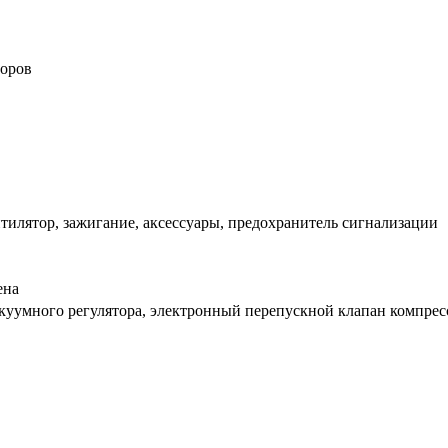
торов
нтилятор, зажигание, аксессуары, предохранитель сигнализации
ена
уумного регулятора, электронный перепускной клапан компрес