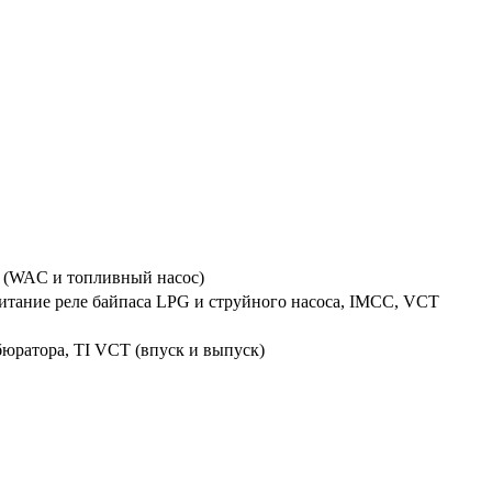
 (WAC и топливный насос)
 питание реле байпаса LPG и струйного насоса, IMCC, VCT
юратора, TI VCT (впуск и выпуск)