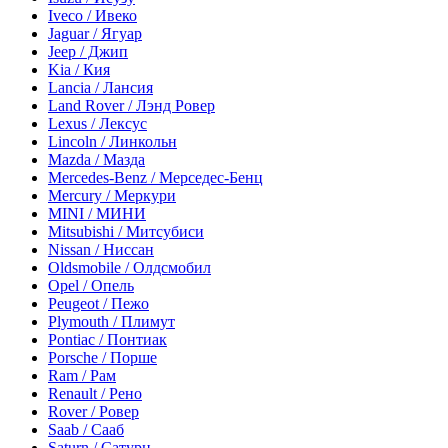
Iveco / Ивеко
Jaguar / Ягуар
Jeep / Джип
Kia / Кия
Lancia / Лансия
Land Rover / Лэнд Ровер
Lexus / Лексус
Lincoln / Линкольн
Mazda / Мазда
Mercedes-Benz / Мерседес-Бенц
Mercury / Меркури
MINI / МИНИ
Mitsubishi / Митсубиси
Nissan / Ниссан
Oldsmobile / Олдсмобил
Opel / Опель
Peugeot / Пежо
Plymouth / Плимут
Pontiac / Понтиак
Porsche / Порше
Ram / Рам
Renault / Рено
Rover / Ровер
Saab / Сааб
Saturn / Сатурн