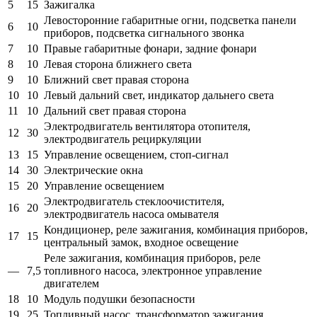
5
15
Зажигалка
Левосторонние габаритные огни, подсветка панели
6
10
приборов, подсветка сигнального звонка
7
10
Правые габаритные фонари, задние фонари
8
10
Левая сторона ближнего света
9
10
Ближний свет правая сторона
10
10
Левый дальний свет, индикатор дальнего света
11
10
Дальний свет правая сторона
Электродвигатель вентилятора отопителя,
12
30
электродвигатель рециркуляции
13
15
Управление освещением, стоп-сигнал
14
30
Электрические окна
15
20
Управление освещением
Электродвигатель стеклоочистителя,
16
20
электродвигатель насоса омывателя
Кондиционер, реле зажигания, комбинация приборов,
17
15
центральный замок, входное освещение
Реле зажигания, комбинация приборов, реле
—
7,5
топливного насоса, электронное управление
двигателем
18
10
Модуль подушки безопасности
19
25
Топливный насос, трансформатор зажигания