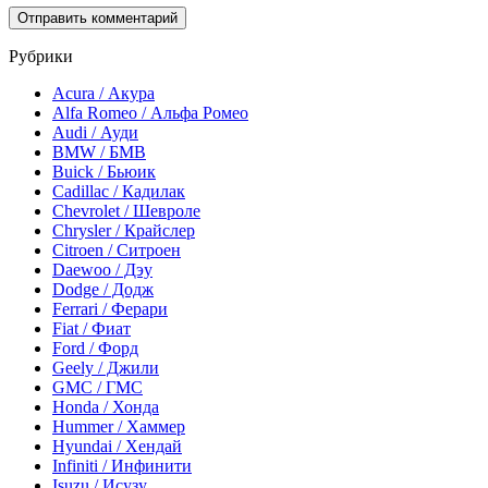
Рубрики
Acura / Акура
Alfa Romeo / Альфа Ромео
Audi / Ауди
BMW / БМВ
Buick / Бьюик
Cadillac / Кадилак
Chevrolet / Шевроле
Chrysler / Крайслер
Citroen / Ситроен
Daewoo / Дэу
Dodge / Додж
Ferrari / Ферари
Fiat / Фиат
Ford / Форд
Geely / Джили
GMC / ГМС
Honda / Хонда
Hummer / Хаммер
Hyundai / Хендай
Infiniti / Инфинити
Isuzu / Исузу