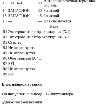
Антиблокировочная тормозная
13
АБС №1
40
система
14
ЗАПАСНОЙ
30
Запасной
15
ЗАПАСНОЙ
15
Запасной
16
—
—
Не используется
Реле
R1
Электровентилятор охлаждения (№1)
R2
Электровентилятор охлаждения (№2)
R3
Стартер
R4
Не используется
R5
Не используется
R6
Обогреватель (A / C)
R7
EFI
R8
Не используется
R9
Рог
Блок плавкой вставки
Он находится на выводе «+» аккумулятора.