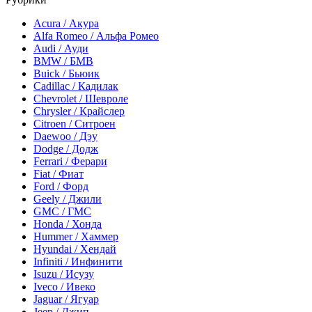
Acura / Акура
Alfa Romeo / Альфа Ромео
Audi / Ауди
BMW / БМВ
Buick / Бьюик
Cadillac / Кадилак
Chevrolet / Шевроле
Chrysler / Крайслер
Citroen / Ситроен
Daewoo / Дэу
Dodge / Додж
Ferrari / Ферари
Fiat / Фиат
Ford / Форд
Geely / Джили
GMC / ГМС
Honda / Хонда
Hummer / Хаммер
Hyundai / Хендай
Infiniti / Инфинити
Isuzu / Исузу
Iveco / Ивеко
Jaguar / Ягуар
Jeep / Джип