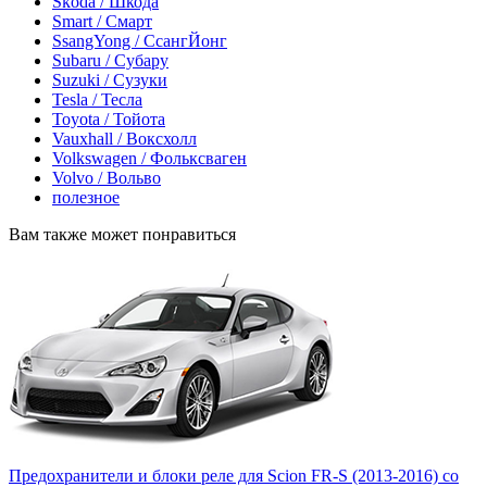
Skoda / Шкода
Smart / Смарт
SsangYong / СсангЙонг
Subaru / Субару
Suzuki / Сузуки
Tesla / Тесла
Toyota / Тойота
Vauxhall / Воксхолл
Volkswagen / Фольксваген
Volvo / Вольво
полезное
Вам также может понравиться
Предохранители и блоки реле для Scion FR-S (2013-2016) со