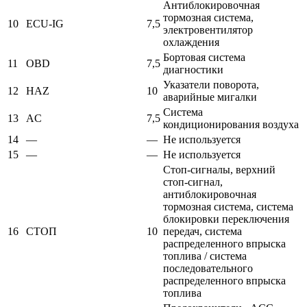
Антиблокировочная
тормозная система,
10
ECU-IG
7,5
электровентилятор
охлаждения
Бортовая система
11
OBD
7,5
диагностики
Указатели поворота,
12
HAZ
10
аварийные мигалки
Система
13
AC
7,5
кондиционирования воздуха
14
—
—
Не используется
15
—
—
Не используется
Стоп-сигналы, верхний
стоп-сигнал,
антиблокировочная
тормозная система, система
блокировки переключения
16
СТОП
10
передач, система
распределенного впрыска
топлива / система
последовательного
распределенного впрыска
топлива