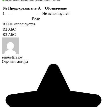
№
Предохранитель
А
Обозначение
1
—
—
Не используется
Реле
R1
Не используется
R2
АБС
R3
АБС
sergei-tarasov
Оцените автора