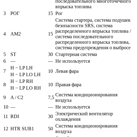
последовательного многоточечного
впрыска топлива
3
РОГ
15
Рог
Система стартера, система подушек
безопасности SRS, система
распределенного впрыска топлива /
4
AM2
15
система последовательного
распределенного впрыска топлива,
система предупреждения о выбросе
5
ST
30
Стартерная система
6
—
—
Не используется
H − LP LH
7
10
Левая фара
H − LP LO LH
H − LP RH
8
10
Правая фара
H − LP LO RH
Система кондиционирования
9
A / C2
7,5
воздуха
10
—
—
Не используется
Электрический вентилятор
11
RDI
30
охлаждения
Система кондиционирования
12
HTR SUB1
50
воздуха