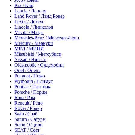
Kia / Кия
Lancia / Лансия
Land Rover / Лэнд Ровер
Lexus / Лексус
Lincoln / Линкольн
Mazda / Мазда
Mercedes-Benz / Мерседес-Бенц
Mercury / Меркури
MINI / МИНИ
Mitsubishi / Митсубиси
Nissan / Ниссан
Oldsmobile / Олдсмобил
Opel / Опель
Peugeot / Пежо
Plymouth / Плимут
Pontiac / Понтиак
Porsche / Порше
Ram / Рам
Renault / Рено
Rover / Ровер
Saab / Сааб
Saturn / Сатурн
Scion / Сцион
SEAT / Сеат