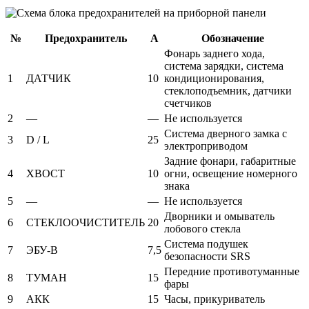
№
Предохранитель
А
Обозначение
Фонарь заднего хода,
система зарядки, система
1
ДАТЧИК
10
кондиционирования,
стеклоподъемник, датчики
счетчиков
2
—
—
Не используется
Система дверного замка с
3
D / L
25
электроприводом
Задние фонари, габаритные
4
ХВОСТ
10
огни, освещение номерного
знака
5
—
—
Не используется
Дворники и омыватель
6
СТЕКЛООЧИСТИТЕЛЬ
20
лобового стекла
Система подушек
7
ЭБУ-В
7,5
безопасности SRS
Передние противотуманные
8
ТУМАН
15
фары
9
АКК
15
Часы, прикуриватель