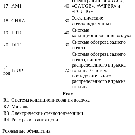
Предохранители «ACC»,
17
AM1
40
«GAUGE», «WIPER» и
«ECU-IG»
Электрические
18
СИЛА
30
стеклоподъемники
Система
19
HTR
40
кондиционирования воздуха
Система обогрева заднего
20
DEF
30
стекла
Система обогрева заднего
стекла, система
распределенного впрыска
21
I / UP
7,5
топлива / система
год
последовательного
распределенного впрыска
топлива
Реле
R1
Система кондиционирования воздуха
R2
Мигалка
R3
Электрические стеклоподъемники
R4
Реле размыкания цепи
Рекламные объявления