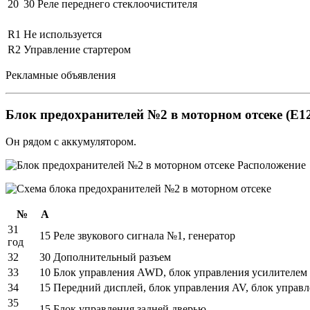
20
30
Реле переднего стеклоочистителя
R1
Не используется
R2
Управление стартером
Рекламные объявления
Блок предохранителей №2 в моторном отсеке (E1
Он рядом с аккумулятором.
№
А
31
15
Реле звукового сигнала №1, генератор
год
32
30
Дополнительный разъем
33
10
Блок управления AWD, блок управления усилителем
34
15
Передний дисплей, блок управления AV, блок управле
35
15
Блок управления задней дверью