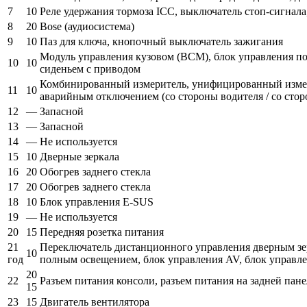
7
10
Реле удержания тормоза ICC, выключатель стоп-сигнал
8
20
Bose (аудиосистема)
9
10
Паз для ключа, кнопочный выключатель зажигания
Модуль управления кузовом (BCM), блок управления по
10
10
сиденьем с приводом
Комбинированный измеритель, унифицированный измер
11
10
аварийным отключением (со стороны водителя / со сто
12
—
Запасной
13
—
Запасной
14
—
Не используется
15
10
Дверные зеркала
16
20
Обогрев заднего стекла
17
20
Обогрев заднего стекла
18
10
Блок управления E-SUS
19
—
Не используется
20
15
Передняя розетка питания
21
Переключатель дистанционного управления дверным зе
10
год
полным освещением, блок управления AV, блок управле
20
22
Разъем питания консоли, разъем питания на задней пан
15
23
15
Двигатель вентилятора