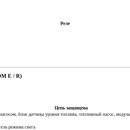
Реле
M E / R)
Цепь защищена
насосом, блок датчика уровня топлива, топливный насос, модул
тель режима снега