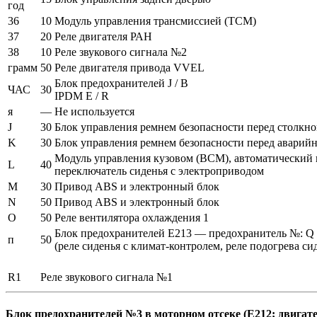
год
36
10
Модуль управления трансмиссией (TCM)
37
20
Реле двигателя РАН
38
10
Реле звукового сигнала №2
грамм
50
Реле двигателя привода VVEL
Блок предохранителей J / B
ЧАС
30
IPDM E / R
я
—
Не используется
J
30
Блок управления ремнем безопасности перед столкно
K
30
Блок управления ремнем безопасности перед аварий
Модуль управления кузовом (BCM), автоматический 
L
40
переключатель сиденья с электроприводом
M
30
Привод ABS и электронный блок
N
50
Привод ABS и электронный блок
О
50
Реле вентилятора охлаждения 1
Блок предохранителей E213 — предохранитель №: Q (б
п
50
(реле сиденья с климат-контролем, реле подогрева си
R1
Реле звукового сигнала №1
Блок предохранителей №3 в моторном отсеке (E212; двигат