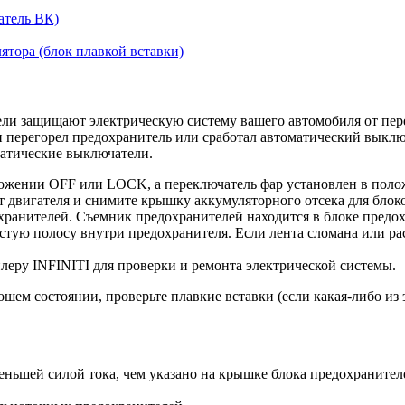
атель ВК)
тора (блок плавкой вставки)
ли защищают электрическую систему вашего автомобиля от пере
 и перегорел предохранитель или сработал автоматический выкл
матические выключатели.
оложении OFF или LOCK, а переключатель фар установлен в пол
 двигателя и снимите крышку аккумуляторного отсека для блоко
ранителей. Съемник предохранителей находится в блоке предох
стую полосу внутри предохранителя. Если лента сломана или ра
илеру INFINITI для проверки и ремонта электрической системы.
шем состоянии, проверьте плавкие вставки (если какая-либо из 
еньшей силой тока, чем указано на крышке блока предохранител