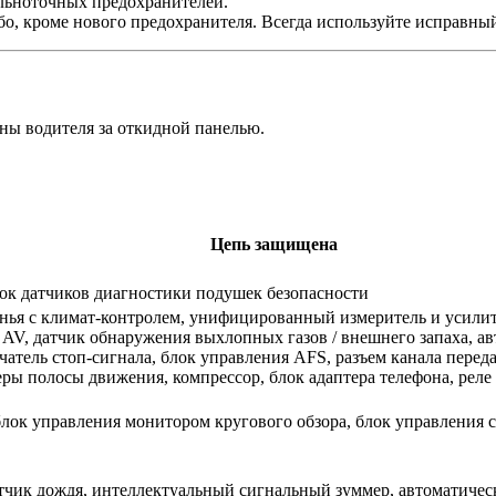
льноточных предохранителей.
о, кроме нового предохранителя. Всегда используйте исправный
ны водителя за откидной панелью.
Цепь защищена
ок датчиков диагностики подушек безопасности
енья с климат-контролем, унифицированный измеритель и усили
V, датчик обнаружения выхлопных газов / внешнего запаха, авт
атель стоп-сигнала, блок управления AFS, разъем канала перед
ры полосы движения, компрессор, блок адаптера телефона, реле 
лок управления монитором кругового обзора, блок управления 
датчик дождя, интеллектуальный сигнальный зуммер, автоматиче