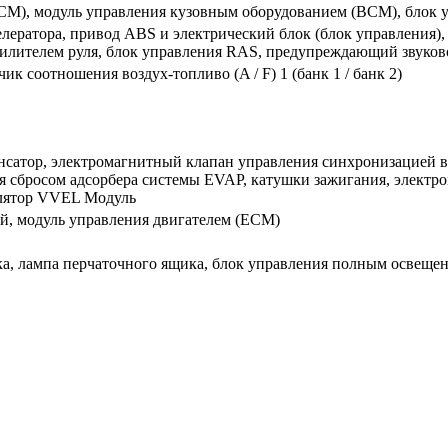
ECM), модуль управления кузовным оборудованием (BCM), блок
ератора, привод ABS и электрический блок (блок управления), 
илителем руля, блок управления RAS, предупреждающий звуково
чик соотношения воздух-топливо (A / F) 1 (банк 1 / банк 2)
нсатор, электромагнитный клапан управления синхронизацией в
я сбросом адсорбера системы EVAP, катушки зажигания, электр
улятор VVEL Модуль
ой, модуль управления двигателем (ЕСМ)
а, лампа перчаточного ящика, блок управления полным освещен