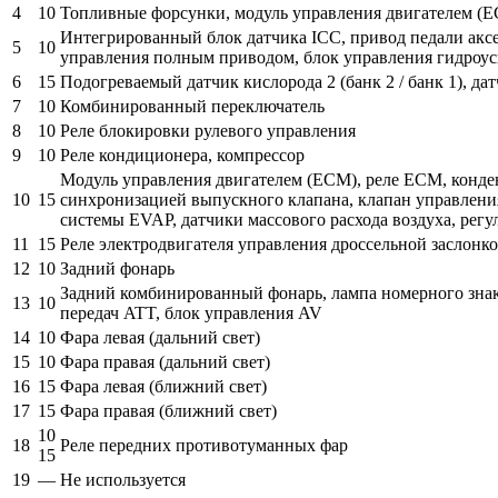
4
10
Топливные форсунки, модуль управления двигателем (
Интегрированный блок датчика ICC, привод педали аксел
5
10
управления полным приводом, блок управления гидроус
6
15
Подогреваемый датчик кислорода 2 (банк 2 / банк 1), дат
7
10
Комбинированный переключатель
8
10
Реле блокировки рулевого управления
9
10
Реле кондиционера, компрессор
Модуль управления двигателем (ЕСМ), реле ЕСМ, конде
10
15
синхронизацией выпускного клапана, клапан управлени
системы EVAP, датчики массового расхода воздуха, рег
11
15
Реле электродвигателя управления дроссельной заслонк
12
10
Задний фонарь
Задний комбинированный фонарь, лампа номерного знак
13
10
передач ATT, блок управления AV
14
10
Фара левая (дальний свет)
15
10
Фара правая (дальний свет)
16
15
Фара левая (ближний свет)
17
15
Фара правая (ближний свет)
10
18
Реле передних противотуманных фар
15
19
—
Не используется