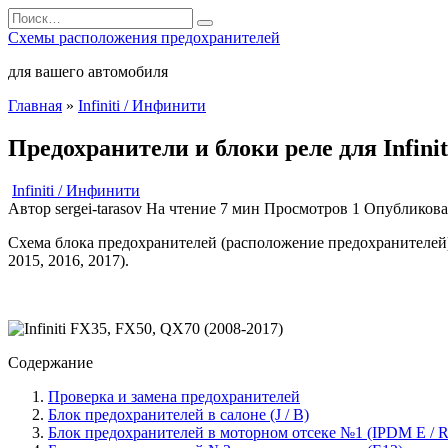
Перейти
Search
к
for:
Схемы расположения предохранителей
содержанию
для вашего автомобиля
Главная
»
Infiniti / Инфинити
Предохранители и блоки реле для Infini
Infiniti / Инфинити
Автор
sergei-tarasov
На чтение
7 мин
Просмотров
1
Опубликов
Схема блока предохранителей (расположение предохранителей), р
2015, 2016, 2017).
Содержание
Проверка и замена предохранителей
Блок предохранителей в салоне (J / B)
Блок предохранителей в моторном отсеке №1 (IPDM E / R