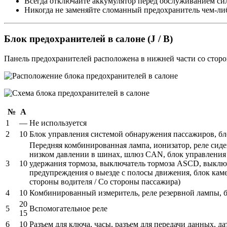
Всегда отключайте аккумулятор перед обслуживанием си
Никогда не заменяйте сломанный предохранитель чем-либ
Блок предохранителей в салоне (J / B)
Панель предохранителей расположена в нижней части со сторо
№
А
1
—
Не используется
2
10
Блок управления системой обнаружения пассажиров, бл
Передняя комбинированная лампа, ионизатор, реле сид
низком давлении в шинах, шлюз CAN, блок управления A
3
10
удержания тормоза, выключатель тормоза ASCD, выключ
предупреждения о выезде с полосы движения, блок каме
стороны водителя / Со стороны пассажира)
4
10
Комбинированный измеритель, реле резервной лампы, б
20
5
Вспомогательное реле
15
6
10
Разъем для ключа, часы, разъем для передачи данных, 