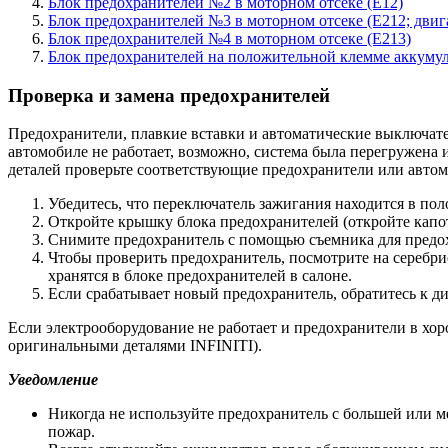
Блок предохранителей №2 в моторном отсеке (E12)
Блок предохранителей №3 в моторном отсеке (E212; двиг
Блок предохранителей №4 в моторном отсеке (E213)
Блок предохранителей на положительной клемме аккумуля
Проверка и замена предохранителей
Предохранители, плавкие вставки и автоматические выключате
автомобиле не работает, возможно, система была перегружена
деталей проверьте соответствующие предохранители или авто
Убедитесь, что переключатель зажигания находится в п
Откройте крышку блока предохранителей (откройте капот
Снимите предохранитель с помощью съемника для предох
Чтобы проверить предохранитель, посмотрите на серебри
хранятся в блоке предохранителей в салоне.
Если срабатывает новый предохранитель, обратитесь к д
Если электрооборудование не работает и предохранители в хоро
оригинальными деталями INFINITI).
Уведомление
Никогда не используйте предохранитель с большей или м
пожар.