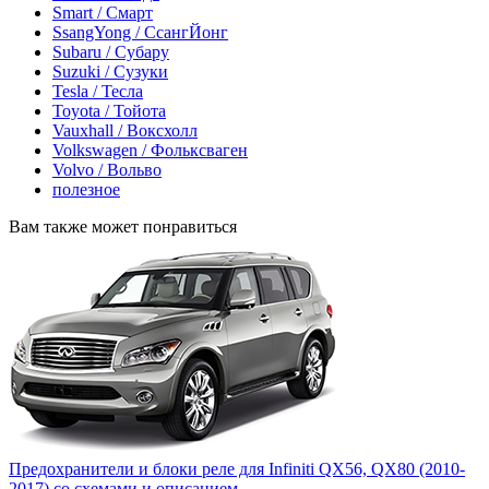
Smart / Смарт
SsangYong / СсангЙонг
Subaru / Субару
Suzuki / Сузуки
Tesla / Тесла
Toyota / Тойота
Vauxhall / Воксхолл
Volkswagen / Фольксваген
Volvo / Вольво
полезное
Вам также может понравиться
Предохранители и блоки реле для Infiniti QX56, QX80 (2010-
2017) со схемами и описанием