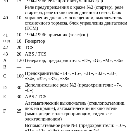
39
15
1994-1996: Реле противотуманных фар.
Реле предупреждения о краже №2 (стартер), реле
стартера, реле отключения дневного света, блок
40
10
управления дневным освещением, выключатель
стояночного тормоза, блок управления двигателем
(ECM)
10
1994-1996: приемник (телефон)
41
год
10
Генератор
42
20
TCS
43
20
ABS / TCS
А
120
Генератор, предохранитель: «D», «G», «M», «36»
B
—
—
Предохранитель: «14», «15», «31», «32», «33»,
C
100
«34», «35», «37», «38»
Дополнительное реле №2 (предохранители: «7»,
D
30
«8»)
E
30
ABS / TCS
Автоматический выключатель (стеклоподъемник,
люк на крыше), автоматический выключатель
F
25
(замок двери с электроприводом, сиденье с
электроприводом)
Вспомогательное реле №1 (предохранители: «10»,
«11», «12», «29»), реле зажигания №1