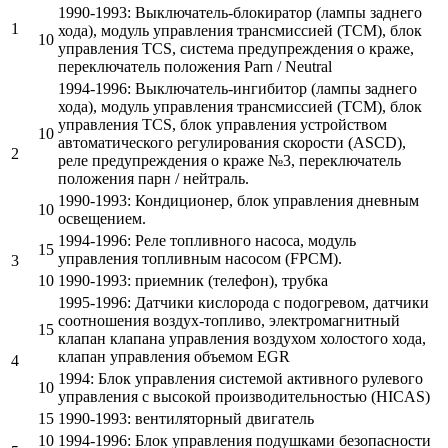
1990-1993: Выключатель-блокиратор (лампы заднего
1
хода), модуль управления трансмиссией (TCM), блок
10
управления TCS, система предупреждения о краже,
переключатель положения Parn / Neutral
1994-1996: Выключатель-ингибитор (лампы заднего
хода), модуль управления трансмиссией (TCM), блок
управления TCS, блок управления устройством
10
автоматического регулирования скорости (ASCD),
2
реле предупреждения о краже №3, переключатель
положения парн / нейтраль.
1990-1993: Кондиционер, блок управления дневным
10
освещением.
1994-1996: Реле топливного насоса, модуль
15
управления топливным насосом (FPCM).
3
10
1990-1993: приемник (телефон), трубка
1995-1996: Датчики кислорода с подогревом, датчики
соотношения воздух-топливо, электромагнитный
15
клапан клапана управления воздухом холостого хода,
клапан управления объемом EGR
4
1994: Блок управления системой активного рулевого
10
управления с высокой производительностью (HICAS)
15
1990-1993: вентиляторный двигатель
10
1994-1996: Блок управления подушками безопасности