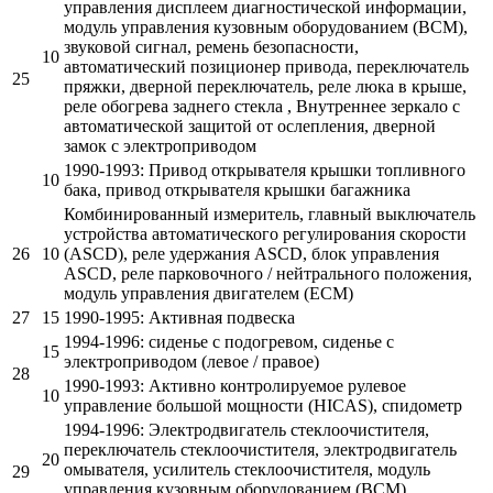
управления дисплеем диагностической информации,
модуль управления кузовным оборудованием (BCM),
звуковой сигнал, ремень безопасности,
10
автоматический позиционер привода, переключатель
25
пряжки, дверной переключатель, реле люка в крыше,
реле обогрева заднего стекла , Внутреннее зеркало с
автоматической защитой от ослепления, дверной
замок с электроприводом
1990-1993: Привод открывателя крышки топливного
10
бака, привод открывателя крышки багажника
Комбинированный измеритель, главный выключатель
устройства автоматического регулирования скорости
26
10
(ASCD), реле удержания ASCD, блок управления
ASCD, реле парковочного / нейтрального положения,
модуль управления двигателем (ECM)
27
15
1990-1995: Активная подвеска
1994-1996: сиденье с подогревом, сиденье с
15
электроприводом (левое / правое)
28
1990-1993: Активно контролируемое рулевое
10
управление большой мощности (HICAS), спидометр
1994-1996: Электродвигатель стеклоочистителя,
переключатель стеклоочистителя, электродвигатель
20
омывателя, усилитель стеклоочистителя, модуль
29
управления кузовным оборудованием (BCM).