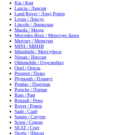
Kia / Кия
Lancia / Лансия
Land Rover / Лэнд Ровер
Lexus / Лексус
Lincoln / Линкольн
Mazda / Мазда
Mercedes-Benz / Мерседес-Бенц
Mercury / Меркури
MINI / МИНИ
Mitsubishi / Митсубиси
Nissan / Ниссан
Oldsmobile / Олдсмобил
Opel / Опель
Peugeot / Пежо
Plymouth / Плимут
Pontiac / Понтиак
Porsche / Порше
Ram / Рам
Renault / Рено
Rover / Ровер
Saab / Сааб
Saturn / Сатурн
Scion / Сцион
SEAT / Сеат
Skoda / Шкода