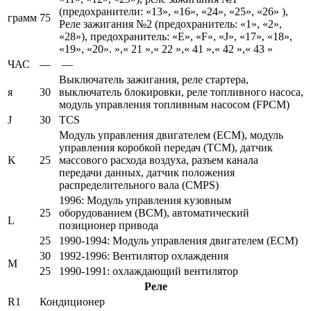
(предохранители: «13», «16», «24», «25», «26» ),
грамм
75
Реле зажигания №2 (предохранитель: «1», «2»,
«28»), предохранитель: «E», «F», «J», «17», «18»,
«19», «20». »,« 21 »,« 22 »,« 41 »,« 42 »,« 43 »
ЧАС
—
—
Выключатель зажигания, реле стартера,
я
30
выключатель блокировки, реле топливного насоса,
модуль управления топливным насосом (FPCM)
J
30
TCS
Модуль управления двигателем (ECM), модуль
управления коробкой передач (TCM), датчик
K
25
массового расхода воздуха, разъем канала
передачи данных, датчик положения
распределительного вала (CMPS)
1996: Модуль управления кузовным
25
оборудованием (BCM), автоматический
L
позиционер привода
25
1990-1994: Модуль управления двигателем (ECM)
30
1992-1996: Вентилятор охлаждения
M
25
1990-1991: охлаждающий вентилятор
Реле
R1
Кондиционер