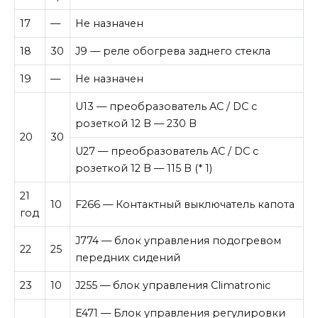
17
—
Не назначен
18
30
J9 — реле обогрева заднего стекла
19
—
Не назначен
U13 — преобразователь AC / DC с
розеткой 12 В — 230 В
20
30
U27 — преобразователь AC / DC с
розеткой 12 В — 115 В (* 1)
21
10
F266 — Контактный выключатель капота
год
J774 — блок управления подогревом
22
25
передних сидений
23
10
J255 — блок управления Climatronic
E471 — Блок управления регулировки