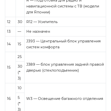
R — Подготовка для радио и
навигационной системы с ТВ (модели
для Японии)
12
30
R12 — Усилитель
13
—
Не назначен
J393 — Центральный блок управления
14
15
систем комфорта
25
J389 — блок управления задней правой
30
15
дверью (стеклоподъемник)
(*
3)
10
5
16
W3 — Освещение багажного отделения
(*
3)