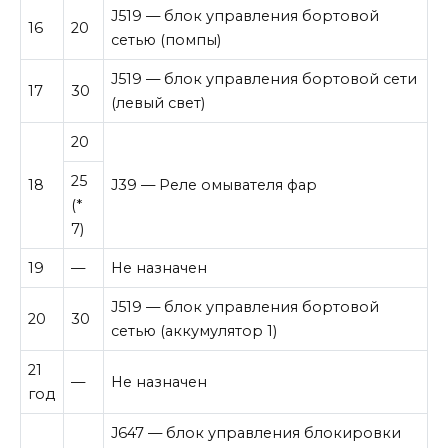
J519 — блок управления бортовой
16
20
сетью (помпы)
J519 — блок управления бортовой сети
17
30
(левый свет)
20
25
18
J39 — Реле омывателя фар
(*
7)
19
—
Не назначен
J519 — блок управления бортовой
20
30
сетью (аккумулятор 1)
21
—
Не назначен
год
J647 — блок управления блокировки