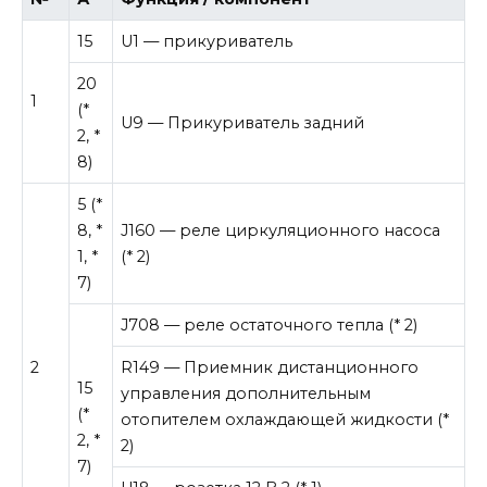
15
U1 — прикуриватель
20
1
(*
U9 — Прикуриватель задний
2, *
8)
5 (*
8, *
J160 — реле циркуляционного насоса
1, *
(* 2)
7)
J708 — реле остаточного тепла (* 2)
2
R149 — Приемник дистанционного
15
управления дополнительным
(*
отопителем охлаждающей жидкости (*
2, *
2)
7)