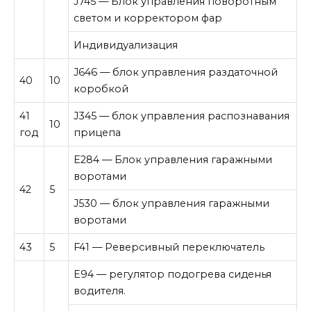
J745 — Блок управления поворотным
светом и корректором фар
Индивидуализация
J646 — блок управления раздаточной
40
10
коробкой
41
J345 — блок управления распознавания
10
год
прицепа
E284 — Блок управления гаражными
воротами
42
5
J530 — блок управления гаражными
воротами
43
5
F41 — Реверсивный переключатель
E94 — регулятор подогрева сиденья
водителя.