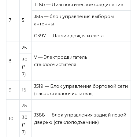
T16b — Диагностическое соединение
J515 — блок управления выбором
7
5
антенны
G397 — Датчик дождя и света
25
V — Электродвигатель
30
8
стеклоочистителя
(*
7)
J519 — Блок управления бортовой сети
9
15
(насос стеклоочистителя)
25
J388 — блок управления задней левой
30
10
дверью (стеклоподъемник)
(*
7)