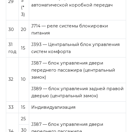
5
29
автоматической коробкой передач
(*
3)
J714 — реле системы блокировки
30
20
питания
31
J393 — Центральный блок управления
15
год
систем комфорта
J387 — блок управления двери
переднего пассажира (центральный
замок)
32
10
J389 — блок управления задней правой
дверью (центральный замок)
33
15
Индивидуализация
25
J387 — блок управления двери
30
34
переднего пассажира