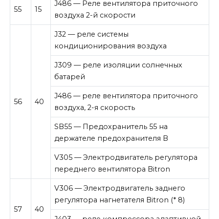
J486 — Реле вентилятора приточного
55
15
воздуха 2-й скорости
J32 — реле системы
кондиционирования воздуха
J309 — реле изоляции солнечных
батарей
J486 — реле вентилятора приточного
56
40
воздуха, 2-я скорость
SB55 — Предохранитель 55 на
держателе предохранителя B
V305 — Электродвигатель регулятора
переднего вентилятора Bitron
V306 — Электродвигатель заднего
регулятора нагнетателя Bitron (* 8)
57
40
J403 — реле компрессора адаптивной