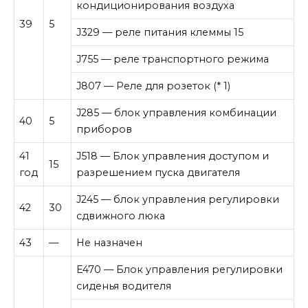
кондиционирования воздуха
39
5
J329 — реле питания клеммы 15
J755 — реле транспортного режима
J807 — Реле для розеток (* 1)
J285 — блок управления комбинации
40
5
приборов
41
J518 — Блок управления доступом и
15
год
разрешением пуска двигателя
J245 — блок управления регулировки
42
30
сдвижного люка
43
—
Не назначен
E470 — Блок управления регулировки
сиденья водителя