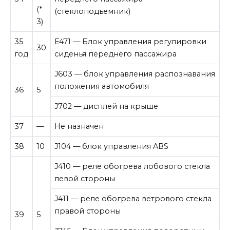
(*
(стеклоподъемник)
3)
35
E471 — Блок управления регулировки
30
год
сиденья переднего пассажира
J603 — блок управления распознавания
положения автомобиля
36
5
J702 — дисплей на крыше
37
—
Не назначен
38
10
J104 — блок управления ABS
J410 — реле обогрева лобового стекла
левой стороны
J411 — реле обогрева ветрового стекла
правой стороны
39
5