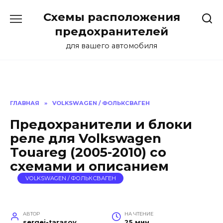
Перейти
Схемы расположения
к
содержанию
предохранителей
для вашего автомобиля
ГЛАВНАЯ
»
VOLKSWAGEN / ФОЛЬКСВАГЕН
Предохранители и блоки
реле для Volkswagen
Touareg (2005-2010) со
схемами и описанием
VOLKSWAGEN / ФОЛЬКСВАГЕН
АВТОР
НА ЧТЕНИЕ
sergei-tarasov
25 мин