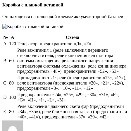
Коробка с плавкой вставкой
Он находится на плюсовой клемме аккумуляторной батареи.
№
А
Схема
А
120
Генератор, предохранители «Д», «Е»
Реле зажигания 1 (реле включения переднего
стеклоочистителя, реле включения вентилятора
B
60
системы охлаждения, реле низкого напряжения
вентилятора системы охлаждения, реле кондиционера,
предохранитель «48»), предохранители «52», «53»
Принадлежность 1: реле (предохранители «15», «17»),
C
80
реле вентилятора (предохранители «20», «21», «22»),
предохранители «8», «10», «11», «12»
Предохранители «24», «25», «29», «30», «31», «F»,
D
100
«G», «H», «J», «L», «M»
Реле включения дальнего света фар (предохранители
E
80
«34», «35»), реле ближнего света фар (предохранители
«40», «41»), предохранители «37», «39», «42»