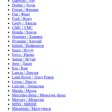
Daewoo / Дэу
Dodge / Додж
Ferrari / Ферари
Fiat / Фиат
Ford / Форд
Geely / Джили
GMC / ГМС
Honda / Хонда
Hummer / Хаммер
Hyundai / Хендай
Infiniti / Инфинити
Isuzu / Исузу
Iveco / Ивеко
Jaguar / Ягуар
Jeep / Джип
Kia / Кия
Lancia / Лансия
Land Rover / Лэнд Ровер
Lexus / Лексус
Lincoln / Линкольн
Mazda / Мазда
Mercedes-Benz / Мерседес-Бенц
Mercury / Меркури
MINI / МИНИ
Mitsubishi / Митсубиси