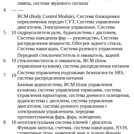
лампы, система звукового сигнала
4
—
—
BCM (Body Control Module), Система блокировки
переключения передач CVT, Система управления
двигателем, Электронное управление, Система
5
10
гидроусилителя руля, Аудиосистема с дисплеем,
Система наведения фар — руководство, Система
распределения мощности, Обогрев заднего стекла,
Система навигации, Система рулевого управления
Передний стеклоочиститель и омыватель, задний
6
10
стеклоочиститель и омыватель, BCM (блок
управления кузовом), система распределения питания
Система управления подушками безопасности SRS,
7
10
система распределения питания
Базовая аудиосистема, BCM (блок управления
кузовом), система управления тормозами, система
управления вариатором, система дневного освещения,
аудиосистема с дисплеем, система управления
двигателем, система рулевого управления с
электронным управлением, передняя
противотуманная фара, фара, освещение,
8
10
интеллектуальная система ключей / двигатель
Функция запуска, счетчик, система навигации, NVIS,
стояночные огни, номерной знак и задние фонари,