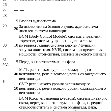
26
—
—
27
—
—
28
—
—
15
Базовая аудиосистема
29
За исключением базового аудио: аудиосистема
20
дисплея, система навигации
BCM (Body Control Module), система управления
тормозом, система управления двигателем,
30
10
интеллектуальная система ключей / функция
запуска двигателя, NVIS, система распределения
мощности, стоп-сигнал, система звукового сигнала
31
15
Передняя противотуманная фара
год
M / T: реле низкого уровня охлаждающего
40
вентилятора, реле высокого уровня охлаждающего
вентилятора
F
CVT: реле низкого уровня охлаждающего
50
вентилятора, реле высокого уровня охлаждающего
вентилятора
BCM (блок управления кузовом), система дневного
света, передняя противотуманная фара, передний
стеклоочиститель и система омывателя, фара,