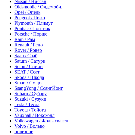
Nissan / Ниссан
Oldsmobile / Олдсмобил
Opel / Опель
Peugeot / Пежо
Plymouth / Плимут
Pontiac / Понтиак
Porsche / Порше
Ram / Рам
Renault / Рено
Rover / Ровер
Saab / Сааб
Saturn / Сатурн
Scion / Сцион
SEAT / Сеат
Skoda / Шкода
Smart / Смарт
SsangYong / СсангЙонг
Subaru / Субару
Suzuki / Сузуки
Tesla / Тесла
Toyota / Тойота
Vauxhall / Воксхолл
Volkswagen / Фольксваген
Volvo / Вольво
полезное