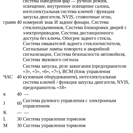
система наведения фар — ручной режим,
освещение, внутреннее освещение салона,
интеллектуальная система ключей / функция
запуска двигателя, NVIS, стояночные огни,
грамм
40
номерной знак И задние фонари, Система
стеклоподъемников, Система блокировки дверей с
электроприводом, Система дистанционного
доступа без ключа, Обогрев заднего стекла,
Система омывателей заднего стеклоочистителя,
Сигнальные лампы поворота и аварийной
сигнализации, Система безопасности автомобиля,
Система звукового сигнала
Система запуска, реле зажигания (предохранители
«3», «5», «6», «7»), BCM (блок управления
ЧАС
40
кузовным оборудованием), интеллектуальная
система ключей / функция запуска двигателя, NVIS,
предохранитель «18»
я
40
—
Система рулевого управления с электронным
J
60
управлением
K
—
—
L
30
Система управления тормозом
M
30
Система управления тормозом