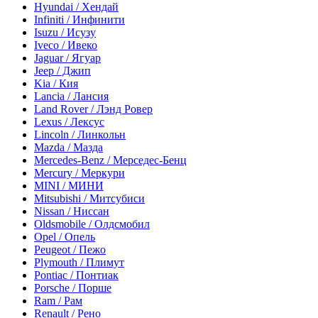
Hyundai / Хендай
Infiniti / Инфинити
Isuzu / Исузу
Iveco / Ивеко
Jaguar / Ягуар
Jeep / Джип
Kia / Кия
Lancia / Лансия
Land Rover / Лэнд Ровер
Lexus / Лексус
Lincoln / Линкольн
Mazda / Мазда
Mercedes-Benz / Мерседес-Бенц
Mercury / Меркури
MINI / МИНИ
Mitsubishi / Митсубиси
Nissan / Ниссан
Oldsmobile / Олдсмобил
Opel / Опель
Peugeot / Пежо
Plymouth / Плимут
Pontiac / Понтиак
Porsche / Порше
Ram / Рам
Renault / Рено