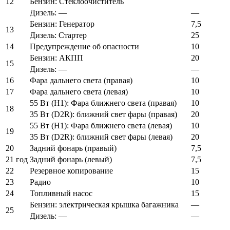
12
Бензин: Стеклоочиститель
Дизель: —
—
Бензин: Генератор
7,5
13
Дизель: Стартер
25
14
Предупреждение об опасности
10
Бензин: АКПП
20
15
Дизель: —
—
16
Фара дальнего света (правая)
10
17
Фара дальнего света (левая)
10
55 Вт (H1): Фара ближнего света (правая)
10
18
35 Вт (D2R): ближний свет фары (правая)
20
55 Вт (H1): Фара ближнего света (левая)
10
19
35 Вт (D2R): ближний свет фары (левая)
20
20
Задний фонарь (правый)
7,5
21 год
Задний фонарь (левый)
7,5
22
Резервное копирование
15
23
Радио
10
24
Топливный насос
15
Бензин: электрическая крышка багажника
—
25
Дизель: —
—