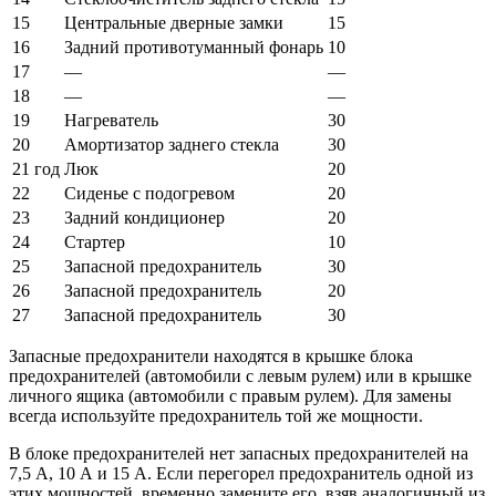
15
Центральные дверные замки
15
16
Задний противотуманный фонарь
10
17
—
—
18
—
—
19
Нагреватель
30
20
Амортизатор заднего стекла
30
21 год
Люк
20
22
Сиденье с подогревом
20
23
Задний кондиционер
20
24
Стартер
10
25
Запасной предохранитель
30
26
Запасной предохранитель
20
27
Запасной предохранитель
30
Запасные предохранители находятся в крышке блока
предохранителей (автомобили с левым рулем) или в крышке
личного ящика (автомобили с правым рулем). Для замены
всегда используйте предохранитель той же мощности.
В блоке предохранителей нет запасных предохранителей на
7,5 А, 10 А и 15 А. Если перегорел предохранитель одной из
этих мощностей, временно замените его, взяв аналогичный из