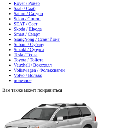
Rover / Ровер
Saab / Сааб
Saturn / Сатурн
Scion / Сцион
SEAT / Сеат
Skoda / Шкода
Smart / Смарт
SsangYong / СсангЙонг
Subaru / Субару
Suzuki / Сузуки
Tesla / Тесла
Toyota / Тойота
Vauxhall / Воксхолл
Volkswagen / Фольксваген
Volvo / Вольво
полезное
Вам также может понравиться