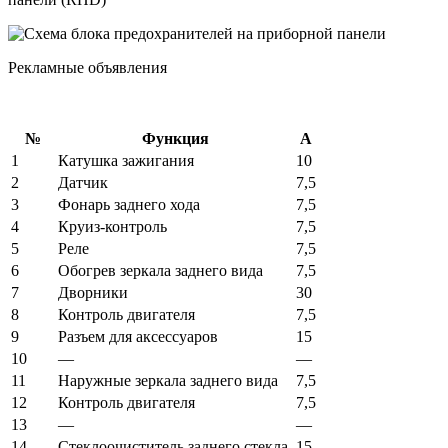
Рекламные объявления
№
Функция
А
1
Катушка зажигания
10
2
Датчик
7,5
3
Фонарь заднего хода
7,5
4
Круиз-контроль
7,5
5
Реле
7,5
6
Обогрев зеркала заднего вида
7,5
7
Дворники
30
8
Контроль двигателя
7,5
9
Разъем для аксессуаров
15
10
—
—
11
Наружные зеркала заднего вида
7,5
12
Контроль двигателя
7,5
13
—
—
14
Стеклоочиститель заднего стекла
15