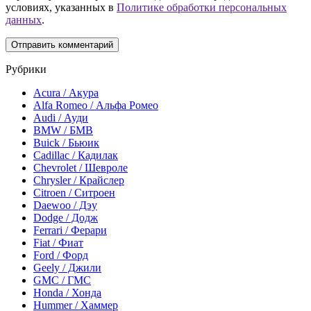
условиях, указанных в
Политике обработки персональных
данных
.
Рубрики
Acura / Акура
Alfa Romeo / Альфа Ромео
Audi / Ауди
BMW / БМВ
Buick / Бьюик
Cadillac / Кадилак
Chevrolet / Шевроле
Chrysler / Крайслер
Citroen / Ситроен
Daewoo / Дэу
Dodge / Додж
Ferrari / Ферари
Fiat / Фиат
Ford / Форд
Geely / Джили
GMC / ГМС
Honda / Хонда
Hummer / Хаммер