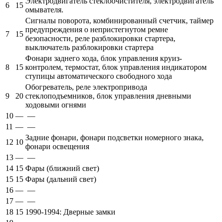
Электродвигатель стеклоочистителя, электродвигатель
6
15
омывателя.
Сигналы поворота, комбинированный счетчик, таймер
предупреждения о непристегнутом ремне
7
15
безопасности, реле разблокировки стартера,
выключатель разблокировки стартера
Фонари заднего хода, блок управления круиз-
8
15
контролем, термостат, блок управления индикатором
ступицы автоматического свободного хода
Обогреватель, реле электропривода
9
20
стеклоподъемников, блок управления дневными
ходовыми огнями
10
—
—
11
—
—
Задние фонари, фонари подсветки номерного знака,
12
10
фонари освещения
13
—
—
14
15
Фары (ближний свет)
15
15
Фары (дальний свет)
16
—
—
17
—
—
18
15
1990-1994: Дверные замки