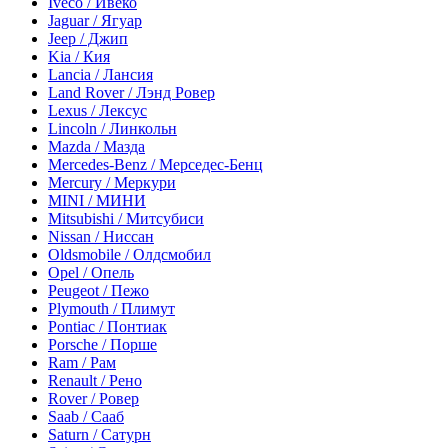
Iveco / Ивеко
Jaguar / Ягуар
Jeep / Джип
Kia / Кия
Lancia / Лансия
Land Rover / Лэнд Ровер
Lexus / Лексус
Lincoln / Линкольн
Mazda / Мазда
Mercedes-Benz / Мерседес-Бенц
Mercury / Меркури
MINI / МИНИ
Mitsubishi / Митсубиси
Nissan / Ниссан
Oldsmobile / Олдсмобил
Opel / Опель
Peugeot / Пежо
Plymouth / Плимут
Pontiac / Понтиак
Porsche / Порше
Ram / Рам
Renault / Рено
Rover / Ровер
Saab / Сааб
Saturn / Сатурн