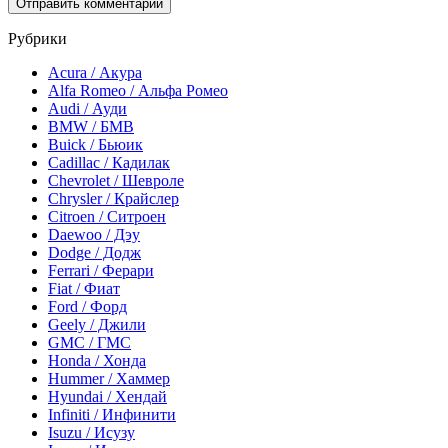
Рубрики
Acura / Акура
Alfa Romeo / Альфа Ромео
Audi / Ауди
BMW / БМВ
Buick / Бьюик
Cadillac / Кадилак
Chevrolet / Шевроле
Chrysler / Крайслер
Citroen / Ситроен
Daewoo / Дэу
Dodge / Додж
Ferrari / Ферари
Fiat / Фиат
Ford / Форд
Geely / Джили
GMC / ГМС
Honda / Хонда
Hummer / Хаммер
Hyundai / Хендай
Infiniti / Инфинити
Isuzu / Исузу