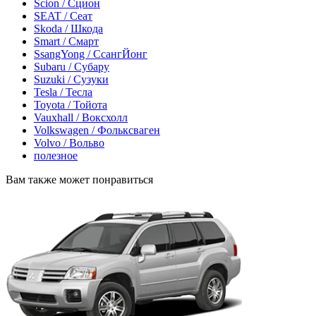
Scion / Сцион
SEAT / Сеат
Skoda / Шкода
Smart / Смарт
SsangYong / СсангЙонг
Subaru / Субару
Suzuki / Сузуки
Tesla / Тесла
Toyota / Тойота
Vauxhall / Воксхолл
Volkswagen / Фольксваген
Volvo / Вольво
полезное
Вам также может понравиться