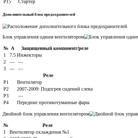
Р15
Стартер
Дополнительный блок предохранителей
Блок управления одним вентилятором
№
А
Защищенный компонент/реле
1
7.5
Инжекторы
2
—
—
3
—
—
Реле
Р1
Вентилятор
Р2
2007-2009: Подогрев сидений слева
Р3
—
Р4
Передние противотуманные фары
Двойной блок управления вентилятором
№
Реле
1
Вентилятор охлаждения №1