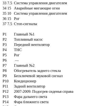
33
7.5
Система управления двигателем
34
15
Аварийные мигающие огни
35
10
Система управления двигателем
36
15
Рог
37
7.5
Стоп-сигналы
Р1
Главный №1
Р2
Топливный насос
Р3
Передний вентилятор
Р4
ТНС
Р5
Рог
Р6
—
Р7
Главный №2
Р8
Обогреватель заднего стекла
Р9
Бесключевой звуковой сигнал
Р10
Кондиционер
Р11
Задний вентилятор
Р12
2007-2009: Подогрев сиденья справа
Р13
Фара дальнего света
Р14
Фара ближнего света