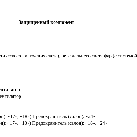
Защищенный компонент
атического включения света), реле дальнего света фар (с системо
ентилятор
ентилятор
н): «17», «18») Предохранитель (салон): «24»
н): «17», «18») Предохранитель (салон): «16», «24»