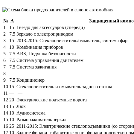
№
А
Защищенный компо
1
15
Гнездо для аксессуаров (спереди)
2
7.5
Зеркало с электроприводом
3
15
2013-2015: Стеклоочиститель/омыватель, система фар
4
10
Комбинация приборов
5
7.5
ABS, Подушка безопасности
6
7.5
Система управления двигателем
7
7.5
Система зажигания
8
—
—
9
7.5
Кондиционер
10
15
Стеклоочиститель и омыватель заднего стекла
11
—
—
12
20
Электрические подъемные ворота
13
15
Люк
14
10
Аудиосистема
15
10
Размораживатель зеркал
16
25
2011-2015: Электрические стеклоподъемники (со сторон
17
10
Задние фонари, габаритные огни, фонари подсветки ном