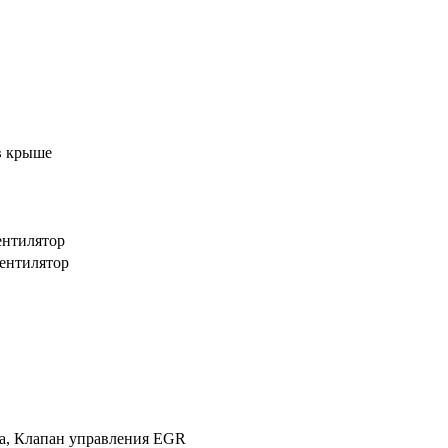
в крыше
ентилятор
ентилятор
ха, Клапан управления EGR