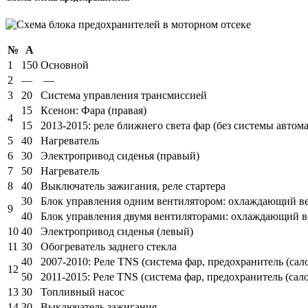
№
А
1
150
Основной
2
—
—
3
20
Система управления трансмиссией
15
Ксенон: Фара (правая)
4
15
2013-2015: реле ближнего света фар (без системы автом
5
40
Нагреватель
6
30
Электропривод сиденья (правый)
7
50
Нагреватель
8
40
Выключатель зажигания, реле стартера
30
Блок управления одним вентилятором: охлаждающий в
9
40
Блок управления двумя вентиляторами: охлаждающий в
10
40
Электропривод сиденья (левый)
11
30
Обогреватель заднего стекла
40
2007-2010: Реле TNS (система фар, предохранитель (сало
12
50
2011-2015: Реле TNS (система фар, предохранитель (сало
13
30
Топливный насос
14
30
Выключатель зажигания