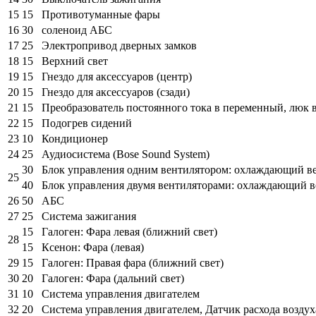
15
15
Противотуманные фары
16
30
соленоид АБС
17
25
Электропривод дверных замков
18
15
Верхний свет
19
15
Гнездо для аксессуаров (центр)
20
15
Гнездо для аксессуаров (сзади)
21
15
Преобразователь постоянного тока в переменный, люк 
22
15
Подогрев сидений
23
10
Кондиционер
24
25
Аудиосистема (Bose Sound System)
30
Блок управления одним вентилятором: охлаждающий в
25
40
Блок управления двумя вентиляторами: охлаждающий в
26
50
АБС
27
25
Система зажигания
15
Галоген: Фара левая (ближний свет)
28
15
Ксенон: Фара (левая)
29
15
Галоген: Правая фара (ближний свет)
30
20
Галоген: Фара (дальний свет)
31
10
Система управления двигателем
32
20
Система управления двигателем, Датчик расхода возду