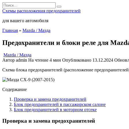
Перейти
Search
к
for:
Схемы расположения предохранителей
содержанию
для вашего автомобиля
Главная
»
Mazda / Мазда
Предохранители и блоки реле для Mazda
Mazda / Мазда
Автор
admin
На чтение
4 мин
Опубликовано
13.12.2024
Обнов
Схема блока предохранителей (расположение предохранителей), 
Содержание
Проверка и замена предохранителей
Блок предохранителей в пассажирском салоне
Блок предохранителей в моторном отсеке
Проверка и замена предохранителей