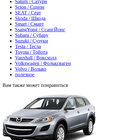
Saturn / Сатурн
Scion / Сцион
SEAT / Сеат
Skoda / Шкода
Smart / Смарт
SsangYong / СсангЙонг
Subaru / Субару
Suzuki / Сузуки
Tesla / Тесла
Toyota / Тойота
Vauxhall / Воксхолл
Volkswagen / Фольксваген
Volvo / Вольво
полезное
Вам также может понравиться