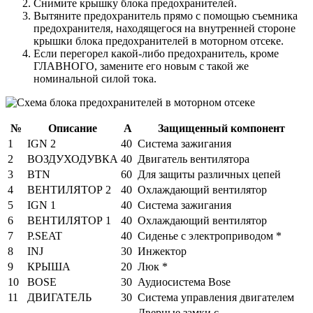
Снимите крышку блока предохранителей.
Вытяните предохранитель прямо с помощью съемника
предохранителя, находящегося на внутренней стороне
крышки блока предохранителей в моторном отсеке.
Если перегорел какой-либо предохранитель, кроме
ГЛАВНОГО, замените его новым с такой же
номинальной силой тока.
№
Описание
А
Защищенный компонент
1
IGN 2
40
Система зажигания
2
ВОЗДУХОДУВКА
40
Двигатель вентилятора
3
BTN
60
Для защиты различных цепей
4
ВЕНТИЛЯТОР 2
40
Охлаждающий вентилятор
5
IGN 1
40
Система зажигания
6
ВЕНТИЛЯТОР 1
40
Охлаждающий вентилятор
7
P.SEAT
40
Сиденье с электроприводом *
8
INJ
30
Инжектор
9
КРЫША
20
Люк *
10
BOSE
30
Аудиосистема Bose
11
ДВИГАТЕЛЬ
30
Система управления двигателем
Дверные замки с