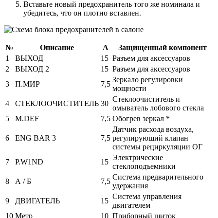
Вставьте новый предохранитель того же номинала и
убедитесь, что он плотно вставлен.
№
Описание
А
Защищенный компонент
1
ВЫХОД
15
Разъем для аксессуаров
2
ВЫХОД 2
15
Разъем для аксессуаров
Зеркало регулировки
3
П.МИР
7,5
мощности
Стеклоочиститель и
4
СТЕКЛООЧИСТИТЕЛЬ
30
омыватель лобового стекла
5
M.DEF
7,5
Обогрев зеркал *
Датчик расхода воздуха,
6
ENG BAR 3
7,5
регулирующий клапан
системы рециркуляции ОГ
Электрические
7
P.W1ND
15
стеклоподъемники
Система предварительного
8
А / Б
7,5
удержания
Система управления
9
ДВИГАТЕЛЬ
15
двигателем
10
Метр
10
Приборный щиток