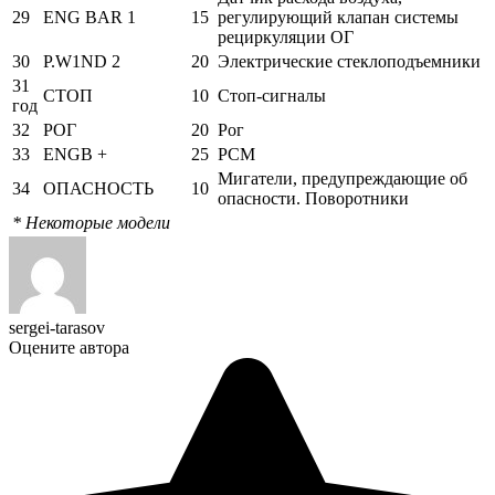
29
ENG BAR 1
15
регулирующий клапан системы
рециркуляции ОГ
30
P.W1ND 2
20
Электрические стеклоподъемники
31
СТОП
10
Стоп-сигналы
год
32
РОГ
20
Рог
33
ENGB +
25
PCM
Мигатели, предупреждающие об
34
ОПАСНОСТЬ
10
опасности. Поворотники
* Некоторые модели
sergei-tarasov
Оцените автора