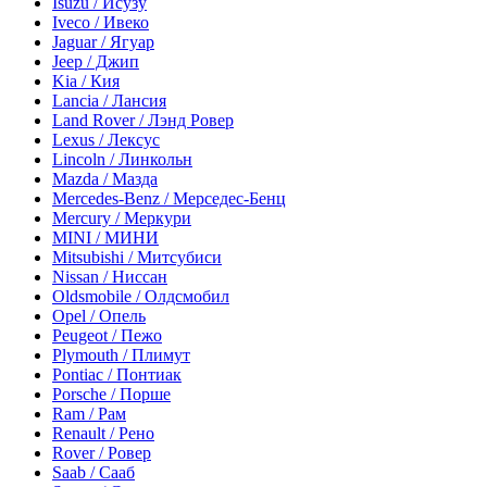
Isuzu / Исузу
Iveco / Ивеко
Jaguar / Ягуар
Jeep / Джип
Kia / Кия
Lancia / Лансия
Land Rover / Лэнд Ровер
Lexus / Лексус
Lincoln / Линкольн
Mazda / Мазда
Mercedes-Benz / Мерседес-Бенц
Mercury / Меркури
MINI / МИНИ
Mitsubishi / Митсубиси
Nissan / Ниссан
Oldsmobile / Олдсмобил
Opel / Опель
Peugeot / Пежо
Plymouth / Плимут
Pontiac / Понтиак
Porsche / Порше
Ram / Рам
Renault / Рено
Rover / Ровер
Saab / Сааб