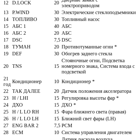
12
D.LOCK
20
электроприводом
13
P.WIND
30
Электрические стеклоподъемники
14
ТОПЛИВО
30
Топливный насос
15
АБС 1
40
АБС
16
АБС 2
20
АБС
17
DSC
7,5
DSC
18
ТУМАН
20
Противотуманные огни *
19
DEF
30
Обогрев заднего стекла
Стояночные огни, Подсветка
20
TNS
15
номерного знака, Система входа с
подсветкой
21
Кондиционер
10
Кондиционер *
год
22
ТАК ДАЛЕЕ
20
Датчик положения акселератора
23
H / LHI
15
Регулировка высоты фар *
24
ДХО
15
ДХО *
25
H / L LO RH
15
Фара ближнего света (правая)
26
H / L LO LH
15
Ближний свет фары (LH)
27
ENG BAR 2
7,5
PCM
28
ECM
10
Система управления двигателем
Датчик расхода воздуха,