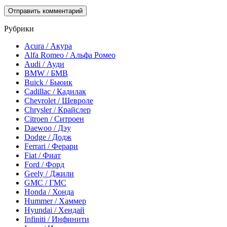
Рубрики
Acura / Акура
Alfa Romeo / Альфа Ромео
Audi / Ауди
BMW / БМВ
Buick / Бьюик
Cadillac / Кадилак
Chevrolet / Шевроле
Chrysler / Крайслер
Citroen / Ситроен
Daewoo / Дэу
Dodge / Додж
Ferrari / Ферари
Fiat / Фиат
Ford / Форд
Geely / Джили
GMC / ГМС
Honda / Хонда
Hummer / Хаммер
Hyundai / Хендай
Infiniti / Инфинити