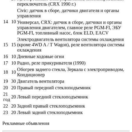
переключатель (CRX 1990 г.)
Civic: датчик в сборе, датчики двигателя и органы
управления
14
10
Универсал, CRX: датчик в сборе, датчики и органы
управления двигателем, главное реле PGM-FI, ЭБУ
PGM-FI, топливный насос, блок ELD, EACV
Электродвигатель вентилятора системы охлаждения
15
15
(кроме 4WD A / T Wagon), реле вентилятора системы
охлаждения
16
10
Дневные ходовые огни
17
10
Радио, реле прикуривателя (1990)
Обогрев заднего стекла, Зеркала с электроприводом,
18
10
Кондиционер
19
30
Двигатель вентилятора
20
20
Правый передний стеклоподъемник
21
20
Левый передний стеклоподъемник
год
22
20
Задний правый стеклоподъемник
23
20
Левый задний стеклоподъемник
Рекламные объявления