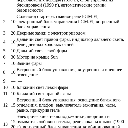
блокировкой (1990 г.), автоматические ремни
безопасности
Соленоид стартера, главное реле PGM-FI,
2
10
электронный блок управления PGM-FI, встроенный
блок управления
3
20
Дверные замки с электроприводом
Дальний свет правой фары, индикатор дальнего света,
4
10
реле дневных ходовых огней
5
10
Дальний свет левой фары
6
30
Мотор на крыше Sun
7
10
Задние фары
Встроенный блок управления, внутреннее и внешнее
8
10
освещение
9
—
—
10
10
Ближний свет левой фары
11
10
Ближний свет правой фары
Встроенный блок управления, освещение багажного
12
15
отделения, плафон, выключатель зажигания, часы,
радио, прикуриватель
Электрические стеклоподъемники, дворники и
15
омыватель лобового стекла, реле люка на крыше (1990
13
20
г.), встроенный блок управления, комбинированный