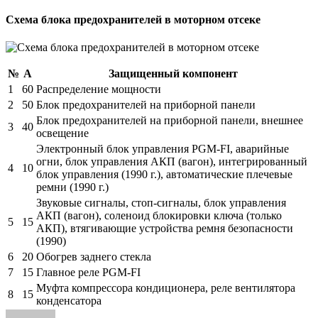
Схема блока предохранителей в моторном отсеке
№
А
Защищенный компонент
1
60
Распределение мощности
2
50
Блок предохранителей на приборной панели
Блок предохранителей на приборной панели, внешнее
3
40
освещение
Электронный блок управления PGM-FI, аварийные
огни, блок управления АКП (вагон), интегрированный
4
10
блок управления (1990 г.), автоматические плечевые
ремни (1990 г.)
Звуковые сигналы, стоп-сигналы, блок управления
АКП (вагон), соленоид блокировки ключа (только
5
15
АКП), втягивающие устройства ремня безопасности
(1990)
6
20
Обогрев заднего стекла
7
15
Главное реле PGM-FI
Муфта компрессора кондиционера, реле вентилятора
8
15
конденсатора