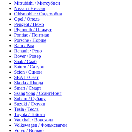
Mitsubishi / Митсубиси
Nissan / Ниссан
Oldsmobile / Олдсмобил
Opel / Опель
Peugeot / Пежо
Plymouth / Плимут
Pontiac / Понтиак
Porsche / Порше
Ram / Рам
Renault / Рено
Rover / Ровер
Saab / Сааб
Saturn / Сатурн
Scion / Сцион
SEAT / Сеат
Skoda / Шкода
Smart / Смарт
SsangYong / СсангЙонг
Subaru / Субару
Suzuki / Сузуки
Tesla / Тесла
Toyota / Тойота
Vauxhall / Воксхолл
Volkswagen / Фольксваген
Volvo / Вольво