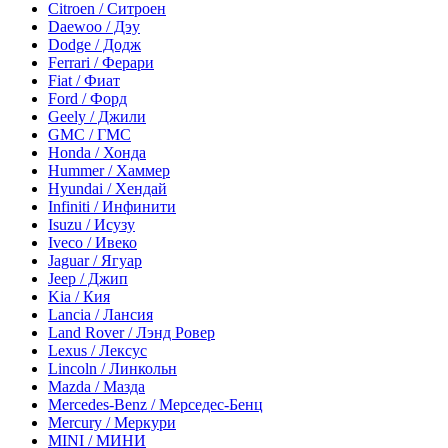
Citroen / Ситроен
Daewoo / Дэу
Dodge / Додж
Ferrari / Ферари
Fiat / Фиат
Ford / Форд
Geely / Джили
GMC / ГМС
Honda / Хонда
Hummer / Хаммер
Hyundai / Хендай
Infiniti / Инфинити
Isuzu / Исузу
Iveco / Ивеко
Jaguar / Ягуар
Jeep / Джип
Kia / Кия
Lancia / Лансия
Land Rover / Лэнд Ровер
Lexus / Лексус
Lincoln / Линкольн
Mazda / Мазда
Mercedes-Benz / Мерседес-Бенц
Mercury / Меркури
MINI / МИНИ