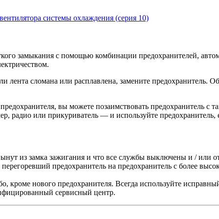
вентилятора системы охлаждения (серия 10)
кого замыкания с помощью комбинации предохранителей, автом
лектричеством.
ли лента сломана или расплавлена, замените предохранитель. О
о предохранителя, вы можете позаимствовать предохранитель с т
ер, радио или прикуриватель — и используйте предохранитель, 
вынут из замка зажигания и что все службы выключены и / или 
е перегоревший предохранитель на предохранитель с более выс
о, кроме нового предохранителя. Всегда используйте исправный
алифицированный сервисный центр.