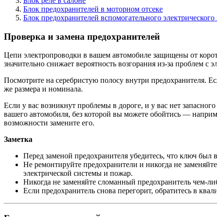
Блок реле в салоне
Блок предохранителей в моторном отсеке
Блок предохранителей вспомогательного электрического 
Проверка и замена предохранителей
Цепи электропроводки в вашем автомобиле защищены от корот
значительно снижает вероятность возгорания из-за проблем с э
Посмотрите на серебристую полосу внутри предохранителя. Ес
же размера и номинала.
Если у вас возникнут проблемы в дороге, и у вас нет запасног
вашего автомобиля, без которой вы можете обойтись — наприм
возможности замените его.
Заметка
Перед заменой предохранителя убедитесь, что ключ был 
Не ремонтируйте предохранители и никогда не заменяйт
электрической системы и пожар.
Никогда не заменяйте сломанный предохранитель чем-либ
Если предохранитель снова перегорит, обратитесь в кв