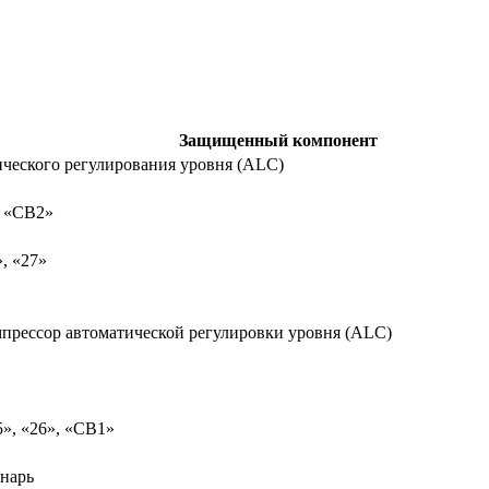
Защищенный компонент
ического регулирования уровня (ALC)
, «CB2»
, «27»
прессор автоматической регулировки уровня (ALC)
5», «26», «CB1»
нарь