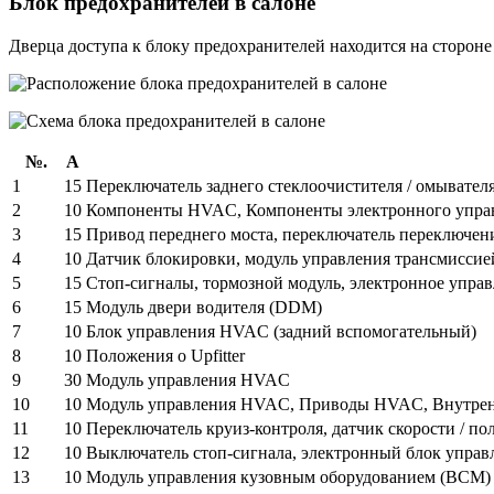
Блок предохранителей в салоне
Дверца доступа к блоку предохранителей находится на стороне
№.
А
1
15
Переключатель заднего стеклоочистителя / омывател
2
10
Компоненты HVAC, Компоненты электронного управл
3
15
Привод переднего моста, переключатель переключени
4
10
Датчик блокировки, модуль управления трансмиссие
5
15
Стоп-сигналы, тормозной модуль, электронное упра
6
15
Модуль двери водителя (DDM)
7
10
Блок управления HVAC (задний вспомогательный)
8
10
Положения о Upfitter
9
30
Модуль управления HVAC
10
10
Модуль управления HVAC, Приводы HVAC, Внутренн
11
10
Переключатель круиз-контроля, датчик скорости / по
12
10
Выключатель стоп-сигнала, электронный блок управ
13
10
Модуль управления кузовным оборудованием (BCM)