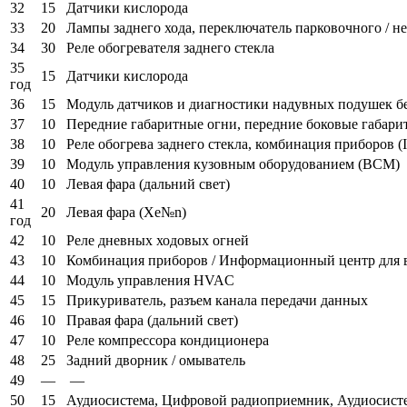
32
15
Датчики кислорода
33
20
Лампы заднего хода, переключатель парковочного / н
34
30
Реле обогревателя заднего стекла
35
15
Датчики кислорода
год
36
15
Модуль датчиков и диагностики надувных подушек без
37
10
Передние габаритные огни, передние боковые габари
38
10
Реле обогрева заднего стекла, комбинация приборов 
39
10
Модуль управления кузовным оборудованием (BCM)
40
10
Левая фара (дальний свет)
41
20
Левая фара (Xe№n)
год
42
10
Реле дневных ходовых огней
43
10
Комбинация приборов / Информационный центр для 
44
10
Модуль управления HVAC
45
15
Прикуриватель, разъем канала передачи данных
46
10
Правая фара (дальний свет)
47
10
Реле компрессора кондиционера
48
25
Задний дворник / омыватель
49
—
—
50
15
Аудиосистема, Цифровой радиоприемник, Аудиосисте