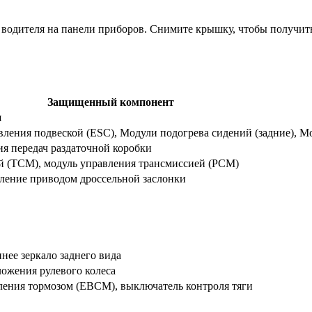
 водителя на панели приборов. Снимите крышку, чтобы получить
Защищенный компонент
я
ения подвеской (ESC), Модули подогрева сидений (задние), М
я передач раздаточной коробки
й (TCM), модуль управления трансмиссией (PCM)
вление приводом дроссельной заслонки
ее зеркало заднего вида
ложения рулевого колеса
ления тормозом (EBCM), выключатель контроля тяги