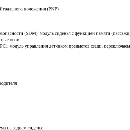
ейтрального положения (PNP)
опасности (SDM), модуль сиденья с функцией памяти (пассажир)
тные огни
(IPC), модуль управления датчиком предметов сзади, переключа
водителя
ма на заднем сиденье