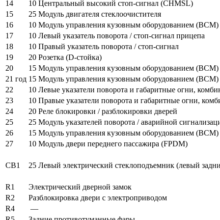
14
10
Центральный высокий стоп-сигнал (CHMSL)
15
25
Модуль двигателя стеклоочистителя
16
10
Модуль управления кузовным оборудованием (BCM)
17
10
Левый указатель поворота / стоп-сигнал прицепа
18
10
Правый указатель поворота / стоп-сигнал
19
20
Розетка (D-стойка)
20
15
Модуль управления кузовным оборудованием (BCM)
21 год
15
Модуль управления кузовным оборудованием (BCM)
22
10
Левые указатели поворота и габаритные огни, комб
23
10
Правые указатели поворота и габаритные огни, ком
24
20
Реле блокировки / разблокировки дверей
25
25
Модуль указателей поворота / аварийной сигнализац
26
15
Модуль управления кузовным оборудованием (BCM)
27
10
Модуль двери переднего пассажира (FPDM)
CB1
25
Левый электрический стеклоподъемник (левый задни
R1
Электрический дверной замок
R2
Разблокировка двери с электроприводом
R4
—
R5
Задние противотуманные фары