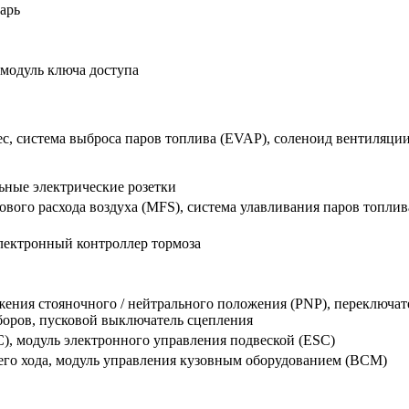
арь
модуль ключа доступа
с, система выброса паров топлива (EVAP), соленоид вентиляции
ьные электрические розетки
вого расхода воздуха (MFS), система улавливания паров топлива
лектронный контроллер тормоза
жения стояночного / нейтрального положения (PNP), переключа
боров, пусковой выключатель сцепления
), модуль электронного управления подвеской (ESC)
его хода, модуль управления кузовным оборудованием (BCM)