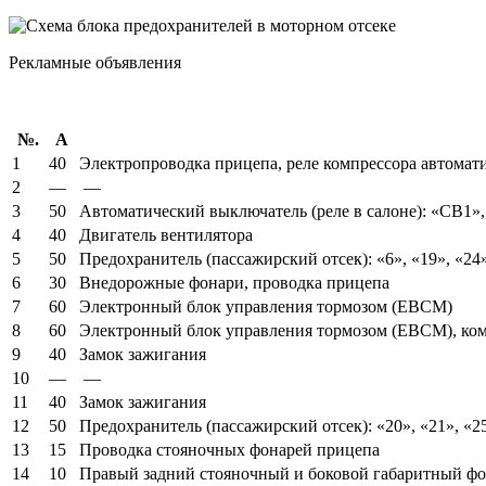
Рекламные объявления
№.
А
1
40
Электропроводка прицепа, реле компрессора автомат
2
—
—
3
50
Автоматический выключатель (реле в салоне): «CB1»
4
40
Двигатель вентилятора
5
50
Предохранитель (пассажирский отсек): «6», «19», «24»
6
30
Внедорожные фонари, проводка прицепа
7
60
Электронный блок управления тормозом (EBCM)
8
60
Электронный блок управления тормозом (EBCM), ком
9
40
Замок зажигания
10
—
—
11
40
Замок зажигания
12
50
Предохранитель (пассажирский отсек): «20», «21», «2
13
15
Проводка стояночных фонарей прицепа
14
10
Правый задний стояночный и боковой габаритный фо