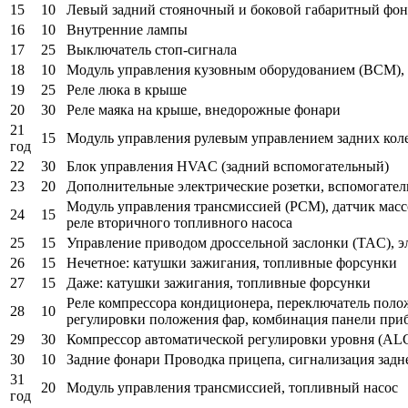
15
10
Левый задний стояночный и боковой габаритный фон
16
10
Внутренние лампы
17
25
Выключатель стоп-сигнала
18
10
Модуль управления кузовным оборудованием (BCM), 
19
25
Реле люка в крыше
20
30
Реле маяка на крыше, внедорожные фонари
21
15
Модуль управления рулевым управлением задних коле
год
22
30
Блок управления HVAC (задний вспомогательный)
23
20
Дополнительные электрические розетки, вспомогател
Модуль управления трансмиссией (PCM), датчик массо
24
15
реле вторичного топливного насоса
25
15
Управление приводом дроссельной заслонки (TAC), э
26
15
Нечетное: катушки зажигания, топливные форсунки
27
15
Даже: катушки зажигания, топливные форсунки
Реле компрессора кондиционера, переключатель поло
28
10
регулировки положения фар, комбинация панели при
29
30
Компрессор автоматической регулировки уровня (ALC
30
10
Задние фонари Проводка прицепа, сигнализация задн
31
20
Модуль управления трансмиссией, топливный насос
год