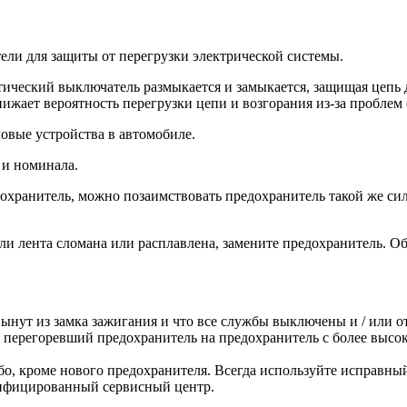
ели для защиты от перегрузки электрической системы.
тический выключатель размыкается и замыкается, защищая цепь д
нижает вероятность перегрузки цепи и возгорания из-за проблем 
вые устройства в автомобиле.
 и номинала.
дохранитель, можно позаимствовать предохранитель такой же си
ли лента сломана или расплавлена, замените предохранитель. О
вынут из замка зажигания и что все службы выключены и / или 
е перегоревший предохранитель на предохранитель с более выс
о, кроме нового предохранителя. Всегда используйте исправный
алифицированный сервисный центр.