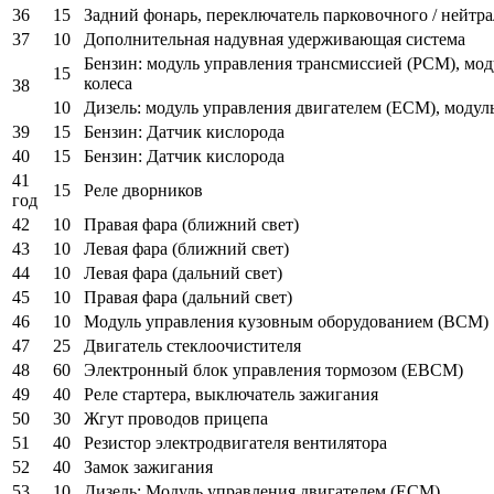
36
15
Задний фонарь, переключатель парковочного / нейтр
37
10
Дополнительная надувная удерживающая система
Бензин: модуль управления трансмиссией (PCM), мод
15
колеса
38
10
Дизель: модуль управления двигателем (ECM), модул
39
15
Бензин: Датчик кислорода
40
15
Бензин: Датчик кислорода
41
15
Реле дворников
год
42
10
Правая фара (ближний свет)
43
10
Левая фара (ближний свет)
44
10
Левая фара (дальний свет)
45
10
Правая фара (дальний свет)
46
10
Модуль управления кузовным оборудованием (BCM)
47
25
Двигатель стеклоочистителя
48
60
Электронный блок управления тормозом (EBCM)
49
40
Реле стартера, выключатель зажигания
50
30
Жгут проводов прицепа
51
40
Резистор электродвигателя вентилятора
52
40
Замок зажигания
53
10
Дизель: Модуль управления двигателем (ЕСМ)