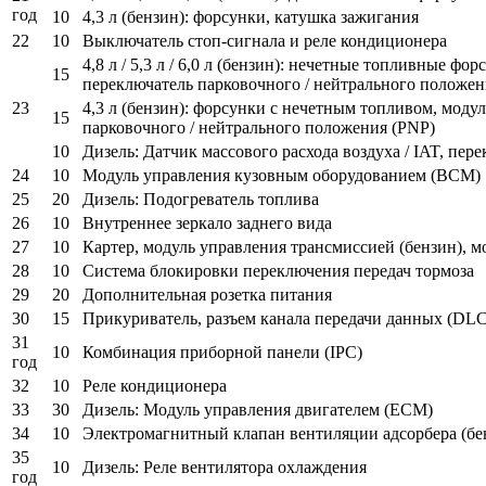
год
10
4,3 л (бензин): форсунки, катушка зажигания
22
10
Выключатель стоп-сигнала и реле кондиционера
4,8 л / 5,3 л / 6,0 л (бензин): нечетные топливные 
15
переключатель парковочного / нейтрального положен
23
4,3 л (бензин): форсунки с нечетным топливом, моду
15
парковочного / нейтрального положения (PNP)
10
Дизель: Датчик массового расхода воздуха / IAT, пе
24
10
Модуль управления кузовным оборудованием (BCM)
25
20
Дизель: Подогреватель топлива
26
10
Внутреннее зеркало заднего вида
27
10
Картер, модуль управления трансмиссией (бензин), м
28
10
Система блокировки переключения передач тормоза
29
20
Дополнительная розетка питания
30
15
Прикуриватель, разъем канала передачи данных (DLC
31
10
Комбинация приборной панели (IPC)
год
32
10
Реле кондиционера
33
30
Дизель: Модуль управления двигателем (ЕСМ)
34
10
Электромагнитный клапан вентиляции адсорбера (бе
35
10
Дизель: Реле вентилятора охлаждения
год