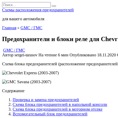
Перейти
Search
к
for:
Схемы расположения предохранителей
содержанию
для вашего автомобиля
Главная
»
GMC / ГМС
Предохранители и блоки реле для Chevr
GMC / ГМС
Автор
sergei-tarasov
На чтение
6 мин
Опубликовано
18.11.2020
Схема блока предохранителей (расположение предохранителей), 
Содержание
Проверка и замена предохранителей
Схема блока предохранителей в напольной консоли
Схема блока предохранителей в моторном отсеке
Вспомогательный блок предохранителей