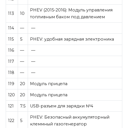
PHEV (2015-2016): Модуль управления
113
10
топливным баком под давлением
114
—
—
115
5
PHEV: удобная зарядная электроника
116
—
—
117
—
—
118
—
—
119
20
Модуль прицепа
120
20
Модуль прицепа
121
7.5
USB-разъем для зарядки №4
PHEV: Безопасный аккумуляторный
122
5
клеммный газогенератор