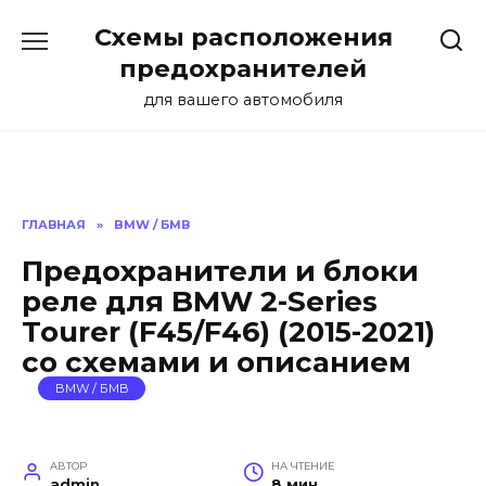
Перейти
Схемы расположения
к
содержанию
предохранителей
для вашего автомобиля
ГЛАВНАЯ
»
BMW / БМВ
Предохранители и блоки
реле для BMW 2-Series
Tourer (F45/F46) (2015-2021)
со схемами и описанием
BMW / БМВ
АВТОР
НА ЧТЕНИЕ
admin
8 мин