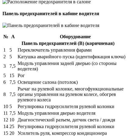
Панель предохранителей в кабине водителя
№
А
Оборудование
Панель предохранителей (B) (коричневая)
1
5
Переключатель управления фарами
2
5
Катушка аварийного пуска (идентификация ключа)
Модуль управления задней дверью (со стороны
3
7,5
водителя)
5
15
Рог
6
7,5
Освещение салона (потолок)
Рычаг на рулевой колонке, многофункциональные
8
7,5
органы управления на рулевом колесе, обогрев
рулевого колеса
10
5
Регулировка гидроусилителя рулевой колонки
11
7,5
Модуль управления дверью водителя
12
10
Диагностический разъем, датчик света / дождя
14
25
Регулировка гидроусилителя рулевой колонки
15
20
Усилитель руля, компрессор кондиционера