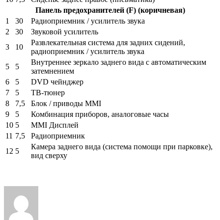
Панель предохранителей (F) (коричневая)
1
30
Радиоприемник / усилитель звука
2
30
Звуковой усилитель
Развлекательная система для задних сидений,
3
10
радиоприемник / усилитель звука
Внутреннее зеркало заднего вида с автоматическим
5
5
затемнением
6
5
DVD чейнджер
7
5
ТВ-тюнер
8
7,5
Блок / приводы MMI
9
5
Комбинация приборов, аналоговые часы
10
5
MMI Дисплей
11
7,5
Радиоприемник
Камера заднего вида (система помощи при парковке),
12
5
вид сверху