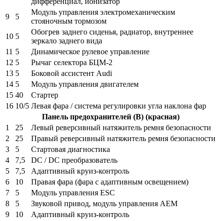
дифференциал, ионизатор
Модуль управления электромеханическим
9
5
стояночным тормозом
Обогрев заднего сиденья, радиатор, внутреннее
10
5
зеркало заднего вида
11
5
Динамическое рулевое управление
12
5
Рычаг селектора БЦМ-2
13
5
Боковой ассистент Audi
14
5
Модуль управления двигателем
15
40
Стартер
16
10/5
Левая фара / система регулировки угла наклона фар
Панель предохранителей (B) (красная)
1
25
Левый реверсивный натяжитель ремня безопасности
2
25
Правый реверсивный натяжитель ремня безопасности
3
5
Стартовая диагностика
4
7,5
DC / DC преобразователь
5
7,5
Адаптивный круиз-контроль
6
10
Правая фара (фара с адаптивным освещением)
7
5
Модуль управления ESC
8
5
Звуковой привод, модуль управления AEM
9
10
Адаптивный круиз-контроль