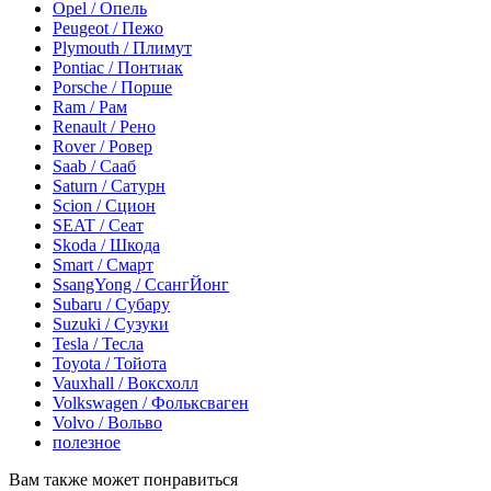
Opel / Опель
Peugeot / Пежо
Plymouth / Плимут
Pontiac / Понтиак
Porsche / Порше
Ram / Рам
Renault / Рено
Rover / Ровер
Saab / Сааб
Saturn / Сатурн
Scion / Сцион
SEAT / Сеат
Skoda / Шкода
Smart / Смарт
SsangYong / СсангЙонг
Subaru / Субару
Suzuki / Сузуки
Tesla / Тесла
Toyota / Тойота
Vauxhall / Воксхолл
Volkswagen / Фольксваген
Volvo / Вольво
полезное
Вам также может понравиться