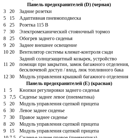
Панель предохранителей (D) (черная)
3
20
Задние розетки
5
15
Адаптивная пневмоподвеска
6
25
Розетка 115 В
7
30
Электромеханический стояночный тормоз
8
25
Обогрев заднего сиденья
9
20
Заднее внешнее освещение
10
20
Вентилятор системы климат-контроля сзади
Задний солнцезащитный козырек, устройство
11
20
помощи при закрытии, замок багажного отделения,
бесключевой доступ / вход, люк топливного бака
12
30
Модуль управления крышкой багажного отделения
Панель предохранителей (E) (красная)
1
5
Кнопки регулировки заднего сиденья
3
7,5
Сиденье заднее левое (пневматика)
5
20
Модуль управления сцепкой прицепа
6
30
Левое заднее сиденье
7
30
Правое заднее сиденье
8
20
Модуль управления сцепкой прицепа
9
15
Модуль управления сцепкой прицепа
10
7,5
Сиденье заднее правое (пневматика)