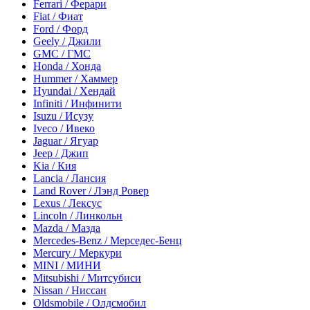
Ferrari / Ферари
Fiat / Фиат
Ford / Форд
Geely / Джили
GMC / ГМС
Honda / Хонда
Hummer / Хаммер
Hyundai / Хендай
Infiniti / Инфинити
Isuzu / Исузу
Iveco / Ивеко
Jaguar / Ягуар
Jeep / Джип
Kia / Кия
Lancia / Лансия
Land Rover / Лэнд Ровер
Lexus / Лексус
Lincoln / Линкольн
Mazda / Мазда
Mercedes-Benz / Мерседес-Бенц
Mercury / Меркури
MINI / МИНИ
Mitsubishi / Митсубиси
Nissan / Ниссан
Oldsmobile / Олдсмобил