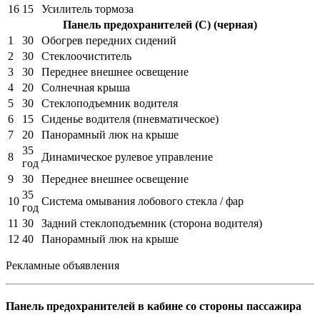
16
15
Усилитель тормоза
Панель предохранителей (C) (черная)
1
30
Обогрев передних сидений
2
30
Стеклоочиститель
3
30
Переднее внешнее освещение
4
20
Солнечная крыша
5
30
Стеклоподъемник водителя
6
15
Сиденье водителя (пневматическое)
7
20
Панорамный люк на крыше
35
8
Динамическое рулевое управление
год
9
30
Переднее внешнее освещение
35
10
Система омывания лобового стекла / фар
год
11
30
Задний стеклоподъемник (сторона водителя)
12
40
Панорамный люк на крыше
Рекламные объявления
Панель предохранителей в кабине со стороны пассажира