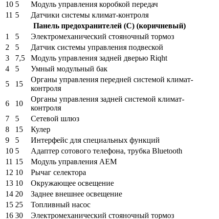
10
5
Модуль управления коробкой передач
11
5
Датчики системы климат-контроля
Панель предохранителей (C) (коричневый)
1
5
Электромеханический стояночный тормоз
2
5
Датчик системы управления подвеской
3
7,5
Модуль управления задней дверью Riqht
4
5
Умный модульный бак
Органы управления передней системой климат-
5
15
контроля
Органы управления задней системой климат-
6
10
контроля
7
5
Сетевой шлюз
8
15
Кулер
9
5
Интерфейс для специальных функций
10
5
Адаптер сотового телефона, трубка Bluetooth
11
15
Модуль управления AEM
12
10
Рычаг селектора
13
10
Окружающее освещение
14
20
Заднее внешнее освещение
15
25
Топливный насос
16
30
Электромеханический стояночный тормоз