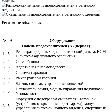
сиденья.
Рекламные объявления
№
А
Оборудование
Панель предохранителей (A) (черная)
Регистратор данных, диагностический разъем, BCM-
1
5
1, система адаптивного освещения
2
5
Сетевой шлюз
3
5
Адаптивная пневмоподвеска
4
5
Система парковки
5
5
Рычаг рулевой колонки
6
5
Датчик системы управления подвеской
Натяжители ремня, модуль управления подушками
7
5
безопасности
Форсунки с подогревом омывателя, HomeLink
(устройство открывания ворот гаража), модуль
8
5
управления системой ночного видения, спортивный