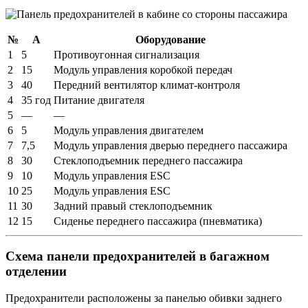
№
А
Оборудование
1
5
Противоугонная сигнализация
2
15
Модуль управления коробкой передач
3
40
Передний вентилятор климат-контроля
4
35 год
Питание двигателя
5
—
—
6
5
Модуль управления двигателем
7
7,5
Модуль управления дверью переднего пассажира
8
30
Стеклоподъемник переднего пассажира
9
10
Модуль управления ESC
10
25
Модуль управления ESC
11
30
Задний правый стеклоподъемник
12
15
Сиденье переднего пассажира (пневматика)
Схема панели предохранителей в багажном
отделении
Предохранители расположены за панелью обивки заднего