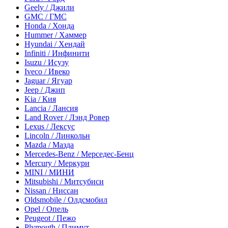
Geely / Джили
GMC / ГМС
Honda / Хонда
Hummer / Хаммер
Hyundai / Хендай
Infiniti / Инфинити
Isuzu / Исузу
Iveco / Ивеко
Jaguar / Ягуар
Jeep / Джип
Kia / Кия
Lancia / Лансия
Land Rover / Лэнд Ровер
Lexus / Лексус
Lincoln / Линкольн
Mazda / Мазда
Mercedes-Benz / Мерседес-Бенц
Mercury / Меркури
MINI / МИНИ
Mitsubishi / Митсубиси
Nissan / Ниссан
Oldsmobile / Олдсмобил
Opel / Опель
Peugeot / Пежо
Plymouth / Плимут