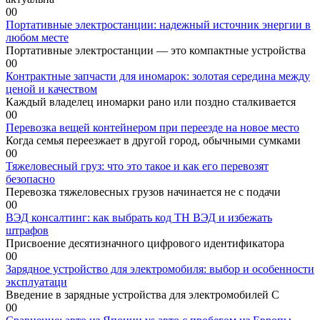
0
0
Портативные электростанции: надежный источник энергии в
любом месте
Портативные электростанции — это компактные устройства
0
0
Контрактные запчасти для иномарок: золотая середина между
ценой и качеством
Каждый владелец иномарки рано или поздно сталкивается
0
0
Перевозка вещей контейнером при переезде на новое место
Когда семья переезжает в другой город, обычными сумками
0
0
Тяжеловесный груз: что это такое и как его перевозят
безопасно
Перевозка тяжеловесных грузов начинается не с подачи
0
0
ВЭД консалтинг: как выбрать код ТН ВЭД и избежать
штрафов
Присвоение десятизначного цифрового идентификатора
0
0
Зарядное устройство для электромобиля: выбор и особенности
эксплуатаци
Введение в зарядные устройства для электромобилей С
0
0