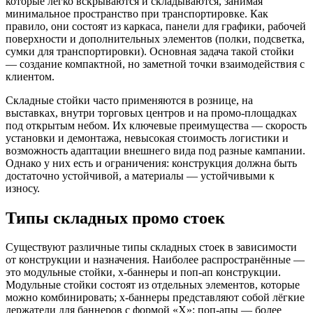
которые легко вскрываются и складываются, занимая
минимальное пространство при транспортировке. Как
правило, они состоят из каркаса, панели для графики, рабочей
поверхности и дополнительных элементов (полки, подсветка,
сумки для транспортировки). Основная задача такой стойки
— создание компактной, но заметной точки взаимодействия с
клиентом.
Складные стойки часто применяются в рознице, на
выставках, внутри торговых центров и на промо-площадках
под открытым небом. Их ключевые преимущества — скорость
установки и демонтажа, невысокая стоимость логистики и
возможность адаптации внешнего вида под разные кампании.
Однако у них есть и ограничения: конструкция должна быть
достаточно устойчивой, а материалы — устойчивыми к
износу.
Типы складных промо стоек
Существуют различные типы складных стоек в зависимости
от конструкции и назначения. Наиболее распространённые —
это модульные стойки, х-баннеры и поп-ап конструкции.
Модульные стойки состоят из отдельных элементов, которые
можно комбинировать; х-баннеры представляют собой лёгкие
держатели для баннеров с формой «X»; поп-апы — более