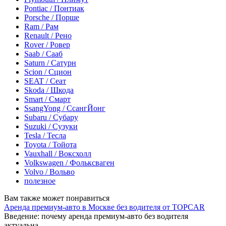
Pontiac / Понтиак
Porsche / Порше
Ram / Рам
Renault / Рено
Rover / Ровер
Saab / Сааб
Saturn / Сатурн
Scion / Сцион
SEAT / Сеат
Skoda / Шкода
Smart / Смарт
SsangYong / СсангЙонг
Subaru / Субару
Suzuki / Сузуки
Tesla / Тесла
Toyota / Тойота
Vauxhall / Воксхолл
Volkswagen / Фольксваген
Volvo / Вольво
полезное
Вам также может понравиться
Аренда премиум-авто в Москве без водителя от TOPCAR
Введение: почему аренда премиум-авто без водителя
актуальна