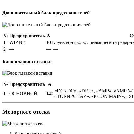
Дополнительный блок предохранителей
№
Предохранитель
А
С
1
WIP №4
10
Круиз-контроль, динамический радарны
2
—
—
—
Блок плавкой вставки
№
Предохранитель
А
«DC / DC», «DRL», «AMP», «AMP №1»
1
ОСНОВНОЙ
140
«TURN & HAZ», «P CON MAIN», «SHOR
Моторного отсека
Блок предохранителей