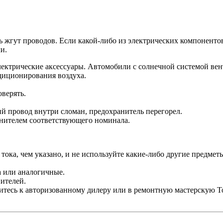
ь жгут проводов. Если какой-либо из электрических компонентов
и.
ктрические аксессуары. Автомобили с солнечной системой вен
ндиционирования воздуха.
оверять.
ий провод внутри сломан, предохранитель перегорел.
нителем соответствующего номинала.
тока, чем указано, и не используйте какие-либо другие предмет
a или аналогичные.
ителей.
титесь к авторизованному дилеру или в ремонтную мастерскую 