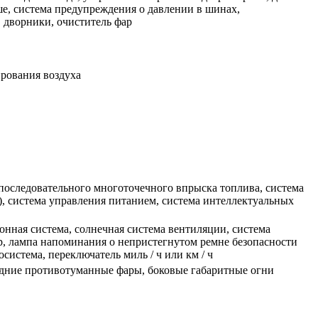
ше, система предупреждения о давлении в шинах,
, дворники, очиститель фар
рования воздуха
 последовательного многоточечного впрыска топлива, система
, система управления питанием, система интеллектуальных
нная система, солнечная система вентиляции, система
р, лампа напоминания о непристегнутом ремне безопасности
система, переключатель миль / ч или км / ч
редние противотуманные фары, боковые габаритные огни