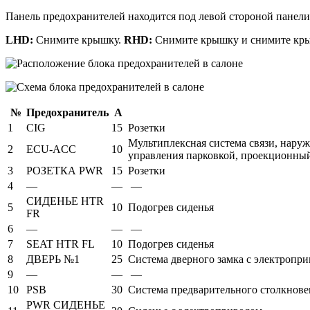
Панель предохранителей находится под левой стороной панели
LHD:
Снимите крышку.
RHD:
Снимите крышку и снимите кр
№
Предохранитель
А
1
CIG
15
Розетки
Мультиплексная система связи, наруж
2
ECU-ACC
10
управления парковкой, проекционны
3
РОЗЕТКА PWR
15
Розетки
4
—
—
—
СИДЕНЬЕ HTR
5
10
Подогрев сиденья
FR
6
—
—
—
7
SEAT HTR FL
10
Подогрев сиденья
8
ДВЕРЬ №1
25
Система дверного замка с электропр
9
—
—
—
10
PSB
30
Система предварительного столкнове
PWR СИДЕНЬЕ