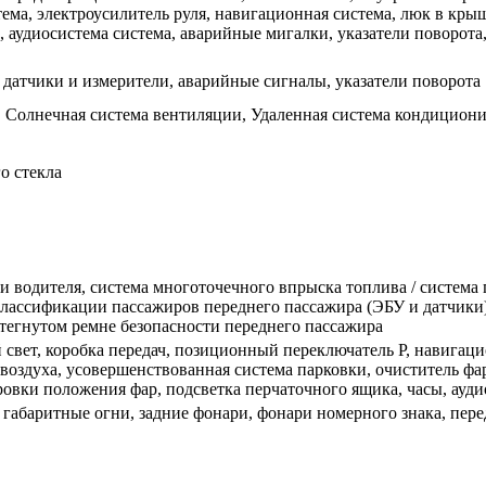
тема, электроусилитель руля, навигационная система, люк в кры
 аудиосистема система, аварийные мигалки, указатели поворота
датчики и измерители, аварийные сигналы, указатели поворота
 Солнечная система вентиляции, Удаленная система кондициони
о стекла
и водителя, система многоточечного впрыска топлива / система
классификации пассажиров переднего пассажира (ЭБУ и датчики)
тегнутом ремне безопасности переднего пассажира
вет, коробка передач, позиционный переключатель P, навигацио
оздуха, усовершенствованная система парковки, очиститель фа
овки положения фар, подсветка перчаточного ящика, часы, аудио
 габаритные огни, задние фонари, фонари номерного знака, пе