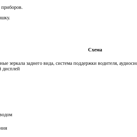
 приборов.
ышку.
Схема
ные зеркала заднего вида, система поддержки водителя, аудиоси
й дисплей
иводом
ния