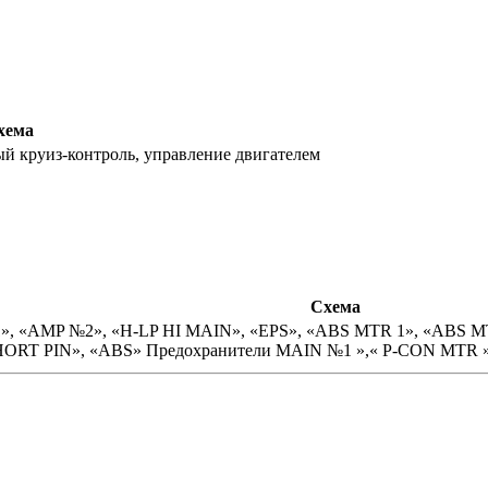
хема
й круиз-контроль, управление двигателем
Схема
, «AMP №2», «H-LP HI MAIN», «EPS», «ABS MTR 1», «ABS MTR 
T PIN», «ABS» Предохранители MAIN №1 »,« P-CON MTR »,« 