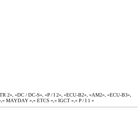
2», «DC / DC-S», «P / I 2», «ECU-B2», «AM2», «ECU-B3»,
MAYDAY »,« ETCS »,« IGCT »,« P / I 1 »