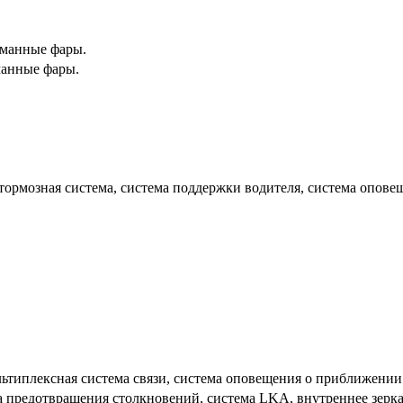
уманные фары.
манные фары.
 тормозная система, система поддержки водителя, система опов
ьтиплексная система связи, система оповещения о приближении
 предотвращения столкновений, система LKA, внутреннее зеркал