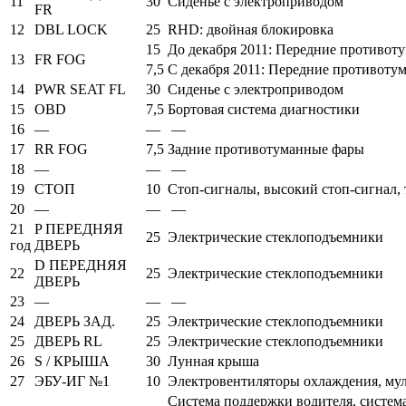
11
30
Сиденье с электроприводом
FR
12
DBL LOCK
25
RHD: двойная блокировка
15
До декабря 2011: Передние противот
13
FR FOG
7,5
С декабря 2011: Передние противоту
14
PWR SEAT FL
30
Сиденье с электроприводом
15
OBD
7,5
Бортовая система диагностики
16
—
—
—
17
RR FOG
7,5
Задние противотуманные фары
18
—
—
—
19
СТОП
10
Стоп-сигналы, высокий стоп-сигнал,
20
—
—
—
21
P ПЕРЕДНЯЯ
25
Электрические стеклоподъемники
год
ДВЕРЬ
D ПЕРЕДНЯЯ
22
25
Электрические стеклоподъемники
ДВЕРЬ
23
—
—
—
24
ДВЕРЬ ЗАД.
25
Электрические стеклоподъемники
25
ДВЕРЬ RL
25
Электрические стеклоподъемники
26
S / КРЫША
30
Лунная крыша
27
ЭБУ-ИГ №1
10
Электровентиляторы охлаждения, мул
Система поддержки водителя, система