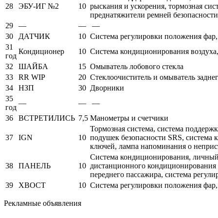
28
ЭБУ-ИГ №2
10
рыскания и ускорения, тормозная сис
преднатяжители ремней безопасности,
29
—
—
—
30
ДАТЧИК
10
Система регулировки положения фар, 
31
Кондиционер
10
Система кондиционирования воздуха,
год
32
ШАЙБА
15
Омыватель лобового стекла
33
RR WIP
20
Стеклоочиститель и омыватель заднег
34
НЗП
30
Дворники
35
—
—
—
год
36
ВСТРЕТИЛИСЬ
7,5
Манометры и счетчики
Тормозная система, система поддержк
37
IGN
10
подушек безопасности SRS, система 
ключей, лампа напоминания о неприс
Система кондиционирования, личный с
38
ПАНЕЛЬ
10
дистанционного кондиционирования в
переднего пассажира, система регулир
39
ХВОСТ
10
Система регулировки положения фар,
Рекламные объявления