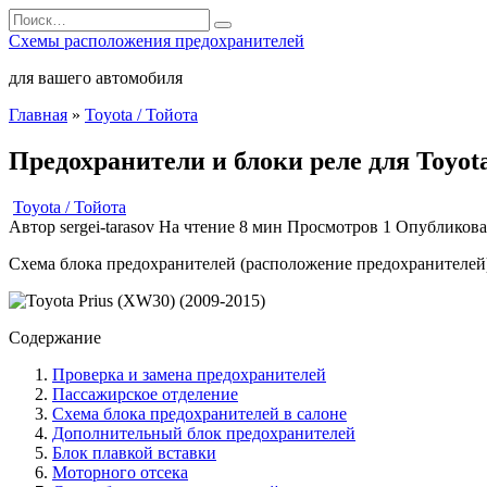
Перейти
Search
к
for:
Схемы расположения предохранителей
содержанию
для вашего автомобиля
Главная
»
Toyota / Тойота
Предохранители и блоки реле для Toyota
Toyota / Тойота
Автор
sergei-tarasov
На чтение
8 мин
Просмотров
1
Опубликов
Схема блока предохранителей (расположение предохранителей), 
Содержание
Проверка и замена предохранителей
Пассажирское отделение
Схема блока предохранителей в салоне
Дополнительный блок предохранителей
Блок плавкой вставки
Моторного отсека