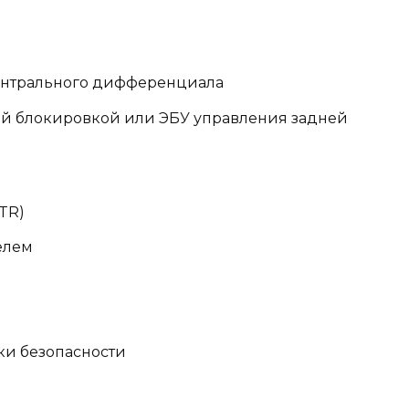
ентрального дифференциала
ей блокировкой или ЭБУ управления задней
TR)
елем
ки безопасности