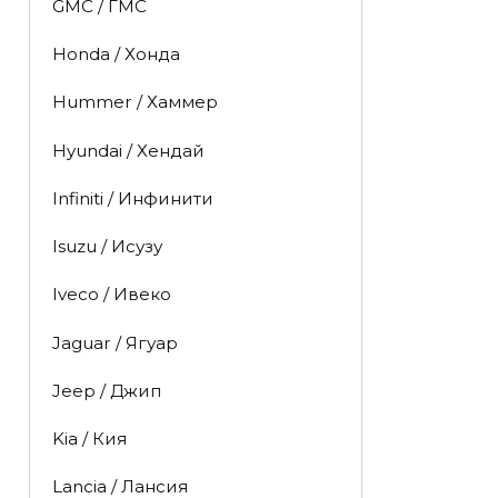
GMC / ГМС
Honda / Хонда
Hummer / Хаммер
Hyundai / Хендай
Infiniti / Инфинити
Isuzu / Исузу
Iveco / Ивеко
Jaguar / Ягуар
Jeep / Джип
Kia / Кия
Lancia / Лансия