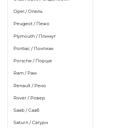
Opel / Опель
Peugeot / Пежо
Plymouth / Плимут
Pontiac / Понтиак
Porsche / Порше
Ram / Рам
Renault / Рено
Rover / Ровер
Saab / Сааб
Saturn / Сатурн