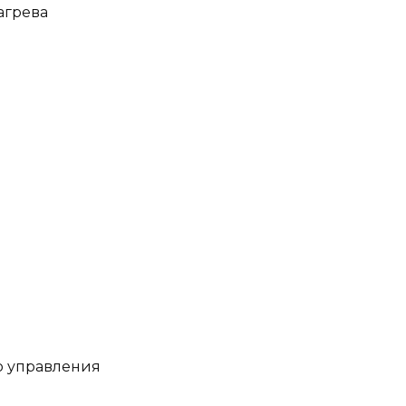
агрева
о управления