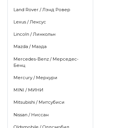
Land Rover / Лэнд Ровер
Lexus / Лексус
Lincoln / Линкольн
Mazda / Мазда
Mercedes-Benz / Мерседес-
Бенц
Mercury / Меркури
MINI / МИНИ
Mitsubishi / Митсубиси
Nissan / Ниссан
Oldsmobile / Олдсмобил