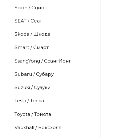
Scion / Сцион
SEAT / Сеат
Skoda / Шкода
Smart / Смарт
SsangYong / СсангЙонг
Subaru / Субару
Suzuki / Сузуки
Tesla / Тесла
Toyota / Тойота
Vauxhall / Воксхолл