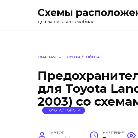
Перейти
Схемы расположе
к
содержанию
для вашего автомобиля
ГЛАВНАЯ
»
TOYOTA / ТОЙОТА
Предохранител
для Toyota Land
2003) со схем
TOYOTA / ТОЙОТА
АВТОР
НА ЧТЕНИЕ