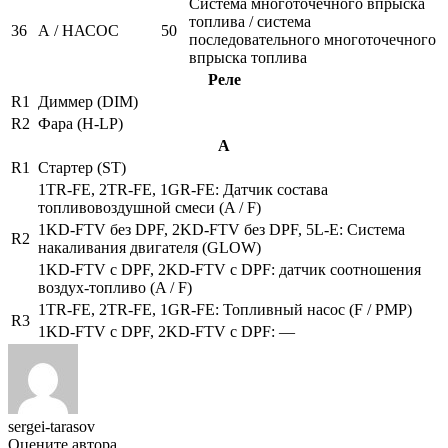
Система многоточечного впрыска
топлива / система
36
А / НАСОС
50
последовательного многоточечного
впрыска топлива
Реле
R1
Диммер (DIM)
R2
Фара (H-LP)
А
R1
Стартер (ST)
1TR-FE, 2TR-FE, 1GR-FE: Датчик состава
топливовоздушной смеси (A / F)
1KD-FTV без DPF, 2KD-FTV без DPF, 5L-E: Система
R2
накаливания двигателя (GLOW)
1KD-FTV с DPF, 2KD-FTV с DPF: датчик соотношения
воздух-топливо (A / F)
1TR-FE, 2TR-FE, 1GR-FE: Топливный насос (F / PMP)
R3
1KD-FTV с DPF, 2KD-FTV с DPF: —
sergei-tarasov
Оцените автора