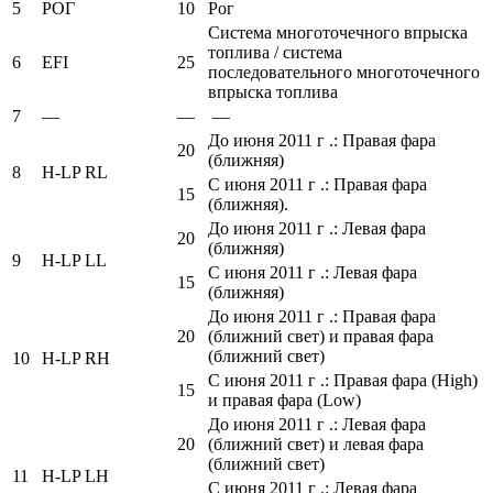
5
РОГ
10
Рог
Система многоточечного впрыска
топлива / система
6
EFI
25
последовательного многоточечного
впрыска топлива
7
—
—
—
До июня 2011 г .: Правая фара
20
(ближняя)
8
H-LP RL
С июня 2011 г .: Правая фара
15
(ближняя).
До июня 2011 г .: Левая фара
20
(ближняя)
9
H-LP LL
С июня 2011 г .: Левая фара
15
(ближняя)
До июня 2011 г .: Правая фара
20
(ближний свет) и правая фара
(ближний свет)
10
H-LP RH
С июня 2011 г .: Правая фара (High)
15
и правая фара (Low)
До июня 2011 г .: Левая фара
20
(ближний свет) и левая фара
(ближний свет)
11
H-LP LH
С июня 2011 г .: Левая фара