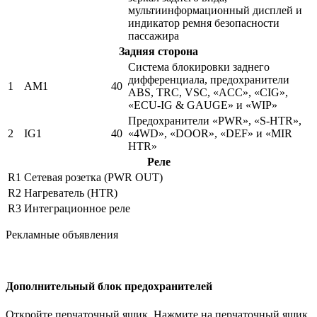
мультиинформационный дисплей и
индикатор ремня безопасности
пассажира
Задняя сторона
Система блокировки заднего
дифференциала, предохранители
1
AM1
40
ABS, TRC, VSC, «ACC», «CIG»,
«ECU-IG & GAUGE» и «WIP»
Предохранители «PWR», «S-HTR»,
2
IG1
40
«4WD», «DOOR», «DEF» и «MIR
HTR»
Реле
R1
Сетевая розетка (PWR OUT)
R2
Нагреватель (HTR)
R3
Интеграционное реле
Рекламные объявления
Дополнительный блок предохранителей
Откройте перчаточный ящик. Нажмите на перчаточный ящик