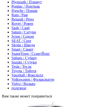
Plymouth / Плимут
Pontiac / Понтиак
Porsche / Порше
Ram / Рам
Renault / Рено
Rover / Ровер
Saab / Сааб
Saturn / Сатурн
Scion / Сцион
SEAT / Сеат
Skoda / Шкода
Smart / Смарт
SsangYong / СсангЙонг
Subaru / Субару
Suzuki / Сузуки
Tesla / Тесла
Toyota / Тойота
Vauxhall / Воксхолл
Volkswagen / Фольксваген
Volvo / Вольво
полезное
Вам также может понравиться