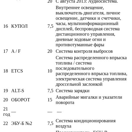
20
С августа 2013: Аудиосистема.
Внутреннее освещение,
выключатель двигателя, личное
освещение, датчики и счетчики,
часы, мультиинформационный
16
КУПОЛ
7,5
дисплей, беспроводная система
дистанционного управления,
дневные ходовые огни и
противотуманные фары
17
A / F
20
Система контроля выбросов
Система распределенного впрыска
топлива / система
последовательного
18
ETCS
10
распределенного впрыска топлива,
электрическая система управления
дроссельной заслонкой
19
ALT-S
7,5
Система зарядки
Аварийные мигалки и указатели
20
ОБОРОТ
15
поворота
21
—
—
—
год
Система кондиционирования
22
ЭБУ-Б №2
7,5
воздуха