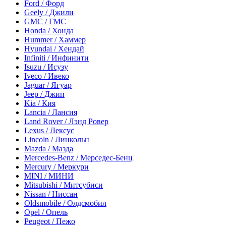
Ford / Форд
Geely / Джили
GMC / ГМС
Honda / Хонда
Hummer / Хаммер
Hyundai / Хендай
Infiniti / Инфинити
Isuzu / Исузу
Iveco / Ивеко
Jaguar / Ягуар
Jeep / Джип
Kia / Кия
Lancia / Лансия
Land Rover / Лэнд Ровер
Lexus / Лексус
Lincoln / Линкольн
Mazda / Мазда
Mercedes-Benz / Мерседес-Бенц
Mercury / Меркури
MINI / МИНИ
Mitsubishi / Митсубиси
Nissan / Ниссан
Oldsmobile / Олдсмобил
Opel / Опель
Peugeot / Пежо