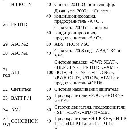
H-LP CLN
40
С июня 2011: Очистители фар.
До августа 2009 г .: Система
40
кондиционирования,
предохранитель «A / C».
28
FR HTR
С августа 2009 г .: Система
50
кондиционирования,
предохранитель «A / C».
29
АБС №2
30
ABS, TRC и VSC
С августа 2008 года: ABS, TRC и
30
АБС №1
40
VSC.
Система зарядки, «PWR SEAT»,
«HLP CLN», «FR HTR», «AM1»,
31
ALT
100
«IG1», «PTC №1», «PTC №2»,
год
«PWR OUT», «STOP», «TAIL» и
предохранители «OBD»
32
Светиться
80
Система накаливания двигателя
Предохранители «FOG», «HORN»
33
BATT P / I
50
и «EFI»
Стартер двигателя, предохранители
34
AM2
30
«ST», «IGN», «INJ» и «MET»
35
Предохранители «H-LP RH», «H-LP
ОСНОВНОЙ
40
год
LH», «H-LP RL» и «H-LP LL»