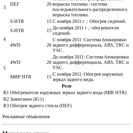
DEF
20
впрыска топлива / система
3
последовательного распределенного
впрыска топлива.
S-HTR
15
С ноября 2011 г .: Обогрев сидений.
До ноября 2011 г .: обогреватели
S-HTR
15
сидений.
4
С ноября 2011: Система блокировки
4WD
20
заднего дифференциала, ABS, TRC и
VSC.
До ноября 2011: Система блокировки
4WD
20
заднего дифференциала, ABS, TRC и
VSC.
5
С ноября 2011: Обогрев наружных
МИР HTR
15
зеркал заднего вида.
Реле
R1
Обогреватели наружных зеркал заднего вида (MIR HTR)
R2
Зажигание (IG1)
R3
Обогрев заднего стекла (DEF)
Рекламные объявления