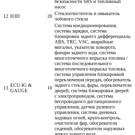
безопасности SRS и топливный
насос
Стеклоочиститель и омыватель
12
НЗП
20
лобового стекла
Система кондиционирования,
система зарядки, система
блокировки заднего дифференциала,
ABS, TRC, VSC, аварийные
мигалки, указатели поворота,
фонари заднего хода, система
многоточечного впрыска топлива /
система последовательного
многоточечного впрыска топлива,
система управления блокировкой
переключения передач, обогреватель
ECU-IG &
заднего стекла, фары, переключатели
13
10
GAUGE
дверей, система блокировки дверей
с электроприводом, система
беспроводного дистанционного
управления, датчик рулевого
управления, система дневных
ходовых огней, круиз-контроль,
очистители фар, обогреватели
сидений, обогреватели наружных
зеркал заднего вида,