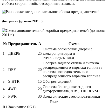
с обеих сторон, чтобы отсоединить зажимы.
Диаграмма (до июня 2011 г.)
№
Предохранитель
А
Схема
Система блокировки дверей с
1
ДВЕРЬ
25
электроприводом и
стеклоподъемники
Обогрев заднего стекла и система
распределенного впрыска топлива /
2
DEF
20
система последовательного
распределенного впрыска топлива
3
S-HTR
15
Обогрев сидений
Система блокировки заднего
4
4WD
20
дифференциала, ABS, TRC и VSC
5
PWR
30
Электрические стеклоподъемники
Реле
R1
Зажигание (IG1)