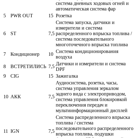
система дневных ходовых огней и
автоматическая система фар
5
PWR OUT
15
Розетка
Система запуска, датчики и
измерители и система
6
ST
7,5
распределенного впрыска топлива /
система последовательного
многоточечного впрыска топлива
Система кондиционирования
7
Кондиционер
10
воздуха
Датчики и измерители и система
8
ВСТРЕТИЛИСЬ
7,5
DPF
9
CIG
15
Зажигалка
Аудиосистема, розетка, часы,
система управления зеркалом
заднего вида с электроприводом,
10
АКК
7,5
система управления блокировкой
переключения передач и
мультиинформационный дисплей
Система распределенного впрыска
топлива / система
последовательного распределенного
11
IGN
7,5
впрыска топлива, подушки