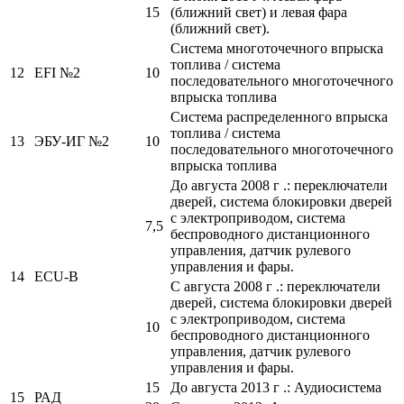
15
(ближний свет) и левая фара
(ближний свет).
Система многоточечного впрыска
топлива / система
12
EFI №2
10
последовательного многоточечного
впрыска топлива
Система распределенного впрыска
топлива / система
13
ЭБУ-ИГ №2
10
последовательного многоточечного
впрыска топлива
До августа 2008 г .: переключатели
дверей, система блокировки дверей
с электроприводом, система
7,5
беспроводного дистанционного
управления, датчик рулевого
управления и фары.
14
ECU-B
С августа 2008 г .: переключатели
дверей, система блокировки дверей
с электроприводом, система
10
беспроводного дистанционного
управления, датчик рулевого
управления и фары.
15
До августа 2013 г .: Аудиосистема
15
РАД