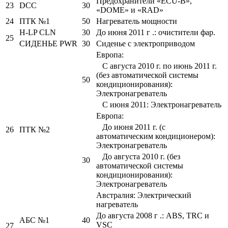
Предохранители «ECU-B»,
23
DCC
30
«DOME» и «RAD»
24
ПТК №1
50
Нагреватель мощности
H-LP CLN
30
До июня 2011 г .: очистители фар.
25
СИДЕНЬЕ PWR
30
Сиденье с электроприводом
Европа:
С августа 2010 г. по июнь 2011 г.
(без автоматической системы
50
кондиционирования):
Электронагреватель
С июня 2011: Электронагреватель
Европа:
До июня 2011 г. (с
26
ПТК №2
автоматическим кондиционером):
Электронагреватель
До августа 2010 г. (без
30
автоматической системы
кондиционирования):
Электронагреватель
Австралия: Электрический
нагреватель
До августа 2008 г .: ABS, TRC и
АБС №1
40
VSC
27