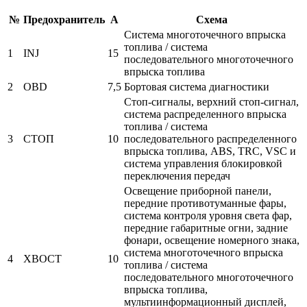
№
Предохранитель
А
Схема
Система многоточечного впрыска
топлива / система
1
INJ
15
последовательного многоточечного
впрыска топлива
2
OBD
7,5
Бортовая система диагностики
Стоп-сигналы, верхний стоп-сигнал,
система распределенного впрыска
топлива / система
3
СТОП
10
последовательного распределенного
впрыска топлива, ABS, TRC, VSC и
система управления блокировкой
переключения передач
Освещение приборной панели,
передние противотуманные фары,
система контроля уровня света фар,
передние габаритные огни, задние
фонари, освещение номерного знака,
система многоточечного впрыска
4
ХВОСТ
10
топлива / система
последовательного многоточечного
впрыска топлива,
мультиинформационный дисплей,