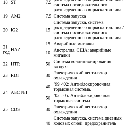
18
ST
7,5
система последовательного
распределенного впрыска топлива
19
AM2
7,5
Система запуска
Система запуска, система
распределенного впрыска топлива /
20
IG2
15
система последовательного
распределенного впрыска топлива
15
Аварийные мигалки
21
HAZ
Австралия, США: аварийные
год
10
мигалки
Система кондиционирования
22
HTR
50
воздуха
Электрический вентилятор
23
RDI
30
охлаждения
’99 -’02: Антиблокировочная
40
тормозная система.
24
АБС №1
’02 -’05: Антиблокировочная
50
тормозная система
Электрический вентилятор
25
CDS
30
охлаждения
Система запуска, система дневных
40
ходовых огней, предохранитель