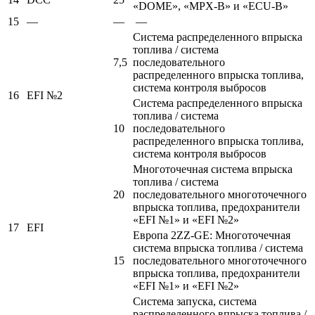
«DOME», «MPX-B» и «ECU-B»
15
—
—
—
Система распределенного впрыска
топлива / система
7,5
последовательного
распределенного впрыска топлива,
система контроля выбросов
16
EFI №2
Система распределенного впрыска
топлива / система
10
последовательного
распределенного впрыска топлива,
система контроля выбросов
Многоточечная система впрыска
топлива / система
20
последовательного многоточечного
впрыска топлива, предохранители
«EFI №1» и «EFI №2»
17
EFI
Европа 2ZZ-GE: Многоточечная
система впрыска топлива / система
15
последовательного многоточечного
впрыска топлива, предохранители
«EFI №1» и «EFI №2»
Система запуска, система
распределенного впрыска топлива /