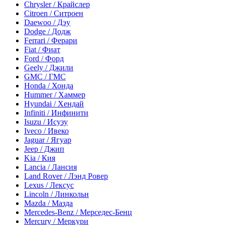
Chrysler / Крайслер
Citroen / Ситроен
Daewoo / Дэу
Dodge / Додж
Ferrari / Ферари
Fiat / Фиат
Ford / Форд
Geely / Джили
GMC / ГМС
Honda / Хонда
Hummer / Хаммер
Hyundai / Хендай
Infiniti / Инфинити
Isuzu / Исузу
Iveco / Ивеко
Jaguar / Ягуар
Jeep / Джип
Kia / Кия
Lancia / Лансия
Land Rover / Лэнд Ровер
Lexus / Лексус
Lincoln / Линкольн
Mazda / Мазда
Mercedes-Benz / Мерседес-Бенц
Mercury / Меркури