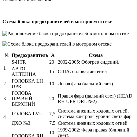
Схема блока предохранителей в моторном отсеке
№
Предохранитель
А
Схема
S-HTR
20
2002-2005: Обогрев сидений.
1
АВТО
15
США: силовая антенна
АНТЕННА
ГОЛОВКА LH
2
10
Левая фара (дальний свет)
UPR
ГОЛОВА
Правая фара (дальний свет) (HEAD
3
ПРАВЫЙ
20
RH UPR DRL №2)
ВЕРХНИЙ
Система дневных ходовых огней,
ГОЛОВА LVL
7,5
система контроля уровня света фар
4
ДХО №3
7,5
Система дневных ходовых огней
1999-2002: Фара правая (ближний
10
свет).
ГОЛОВКА RH