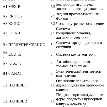
Беспроводная система
A1
MPX-B
7,5
дистанционного управления
Задний противотуманный
A2
RR FOG
7,5
фонарь
A3
КУПОЛ
7,5
Часы, внутреннее освещение
Система
A4
ECU-B
7,5
кондиционирования,
датчики и счетчики
Система зарядки, датчики и
B1
ПРЕДУПРЕЖДЕНИЕ
5
счетчики
Би
ECU-IG
5
Система круиз-контроля
2
Антиблокировочная
B3
ABS-IG
5
тормозная система
Электрический вентилятор
B4
ФАНАТ
5
охлаждения
Освещение перчаточного
C1
ПАНЕЛЬ 1
7,5
ящика, подсветка приборной
панели
Передние противотуманные
фары, подсветка приборной
C2
ПАНЕЛЬ 2
7,5
панели, подсветка