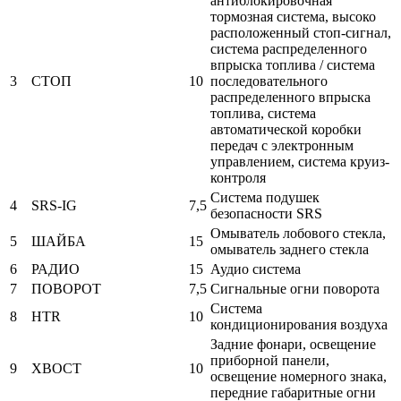
антиблокировочная
тормозная система, высоко
расположенный стоп-сигнал,
система распределенного
впрыска топлива / система
3
СТОП
10
последовательного
распределенного впрыска
топлива, система
автоматической коробки
передач с электронным
управлением, система круиз-
контроля
Система подушек
4
SRS-IG
7,5
безопасности SRS
Омыватель лобового стекла,
5
ШАЙБА
15
омыватель заднего стекла
6
РАДИО
15
Аудио система
7
ПОВОРОТ
7,5
Сигнальные огни поворота
Система
8
HTR
10
кондиционирования воздуха
Задние фонари, освещение
приборной панели,
9
ХВОСТ
10
освещение номерного знака,
передние габаритные огни