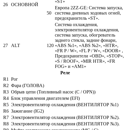
«ST»
26
ОСНОВНОЙ
Европа 2ZZ-GE: Система запуска,
50
система дневных ходовых огней,
предохранитель «ST».
Система охлаждения,
электровентилятор охлаждения,
система запуска, обогреватель
заднего стекла, задние фонари,
27
ALT
120
«ABS №1», «ABS №2», «HTR»,
«FR P / W», «FL P / W», «DOOR» ,
Предохранители «OBD», «STOP»,
«S / ROOF», «MIR HTR», «FR
FOG» и «AM1»
Реле
R1
Рог
R2
Фара (ГОЛОВА)
R3
Обрыв цепи (Топливный насос (C / OPN))
R4
Блок управления двигателем (EFI)
R5
Электровентилятор охлаждения (ВЕНТИЛЯТОР №1)
R6
Зажигание (IG2)
R7
Электровентилятор охлаждения (ВЕНТИЛЯТОР №2).
R8
Электровентилятор охлаждения (ВЕНТИЛЯТОР №3).