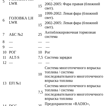
5
LWR
2002-2005: Фара правая (ближний
15
свет).
1999-2002: Левая фара (ближний
10
свет).
ГОЛОВКА LH
6
LWR
2002-2005: Левая фара (ближний
15
свет).
Антиблокировочная тормозная
7
АБС №2
25
система
8
—
—
—
9
—
—
—
10
РОГ
10
Рог
11
ALT-S
7,5
Система зарядки
12
—
—
—
Система многоточечного впрыска
топлива / система
10
последовательного многоточечного
впрыска топлива
13
EFI №1
Система многоточечного впрыска
топлива / система
7,5
последовательного многоточечного
впрыска топлива
Предохранители «RADIO»,
14
DCC
25