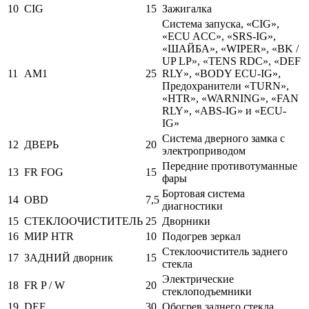
10
CIG
15
Зажигалка
Система запуска, «CIG»,
«ECU ACC», «SRS-IG»,
«ШАЙБА», «WIPER», «BK /
UP LP», «TENS RDC», «DEF
11
AM1
25
RLY», «BODY ECU-IG»,
Предохранители «TURN»,
«HTR», «WARNING», «FAN
RLY», «ABS-IG» и «ECU-
IG»
Система дверного замка с
12
ДВЕРЬ
20
электроприводом
Передние противотуманные
13
FR FOG
15
фары
Бортовая система
14
OBD
7,5
диагностики
15
СТЕКЛООЧИСТИТЕЛЬ
25
Дворники
16
МИР HTR
10
Подогрев зеркал
Стеклоочиститель заднего
17
ЗАДНИЙ дворник
15
стекла
Электрические
18
FR P / W
20
стеклоподъемники
19
DEF
30
Обогрев заднего стекла