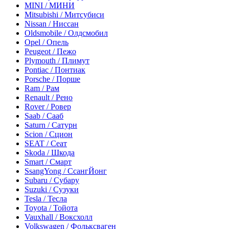
MINI / МИНИ
Mitsubishi / Митсубиси
Nissan / Ниссан
Oldsmobile / Олдсмобил
Opel / Опель
Peugeot / Пежо
Plymouth / Плимут
Pontiac / Понтиак
Porsche / Порше
Ram / Рам
Renault / Рено
Rover / Ровер
Saab / Сааб
Saturn / Сатурн
Scion / Сцион
SEAT / Сеат
Skoda / Шкода
Smart / Смарт
SsangYong / СсангЙонг
Subaru / Субару
Suzuki / Сузуки
Tesla / Тесла
Toyota / Тойота
Vauxhall / Воксхолл
Volkswagen / Фольксваген