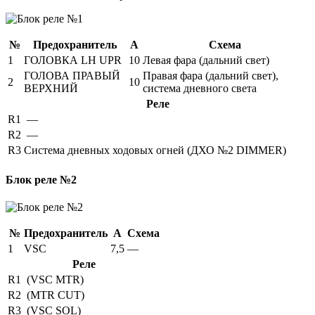
№
Предохранитель
А
Схема
1
ГОЛОВКА LH UPR
10
Левая фара (дальний свет)
ГОЛОВА ПРАВЫЙ
Правая фара (дальний свет),
2
10
ВЕРХНИЙ
система дневного света
Реле
R1
—
R2
—
R3
Система дневных ходовых огней (ДХО №2 DIMMER)
Блок реле №2
№
Предохранитель
А
Схема
1
VSC
7,5
—
Реле
R1
(VSC MTR)
R2
(MTR CUT)
R3
(VSC SOL)