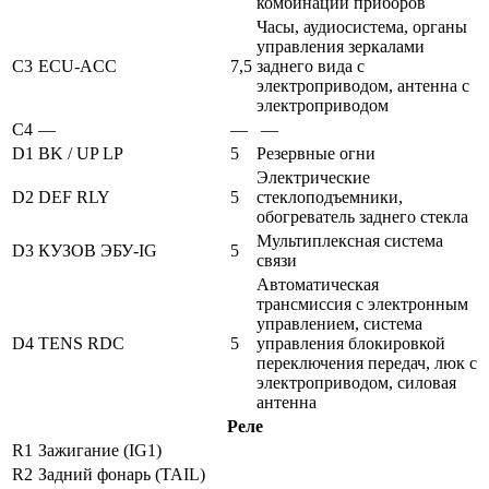
комбинации приборов
Часы, аудиосистема, органы
управления зеркалами
C3
ECU-ACC
7,5
заднего вида с
электроприводом, антенна с
электроприводом
C4
—
—
—
D1
BK / UP LP
5
Резервные огни
Электрические
D2
DEF RLY
5
стеклоподъемники,
обогреватель заднего стекла
Мультиплексная система
D3
КУЗОВ ЭБУ-IG
5
связи
Автоматическая
трансмиссия с электронным
управлением, система
D4
TENS RDC
5
управления блокировкой
переключения передач, люк с
электроприводом, силовая
антенна
Реле
R1
Зажигание (IG1)
R2
Задний фонарь (TAIL)