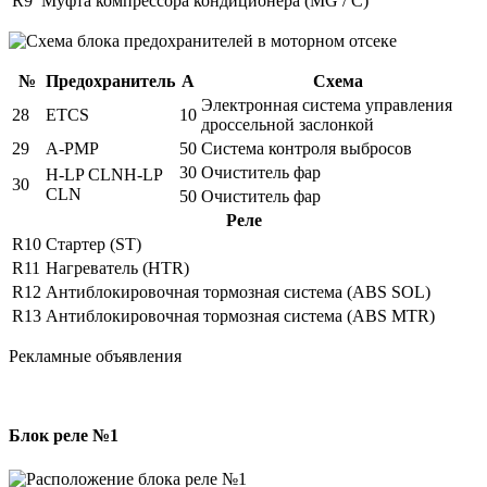
R9
Муфта компрессора кондиционера (MG / C)
№
Предохранитель
А
Схема
Электронная система управления
28
ETCS
10
дроссельной заслонкой
29
A-PMP
50
Система контроля выбросов
30
Очиститель фар
H-LP CLNH-LP
30
CLN
50
Очиститель фар
Реле
R10
Стартер (ST)
R11
Нагреватель (HTR)
R12
Антиблокировочная тормозная система (ABS SOL)
R13
Антиблокировочная тормозная система (ABS MTR)
Рекламные объявления
Блок реле №1