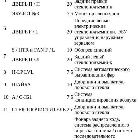
5
Задний правый
ДВЕРЬ П / П
20
стеклоподъемник
ЭБУ-IG1 №3
7,5
Монитор слепых зон
Передние левые
электрические
6
ДВЕРЬ F / L
20
стеклоподъемники, ЭБУ
управления наружным
зеркалом
S / HTR и FAN F / L
10
Обогрев сидений
7
Задний левый
ДВЕРЬ П / Л
20
стеклоподъемник
Система автоматического
8
H-LP LVL
7,5
выравнивания фар
Дворники и омыватель
9
ШАЙБА
10
лобового стекла
Система
10
A / C-IG1
7,5
кондиционирования воздуха
Дворники и омыватель
11
СТЕКЛООЧИСТИТЕЛЬ
25
лобового стекла
Фонарь заднего хода,
система распределенного
впрыска топлива / система
последовательного