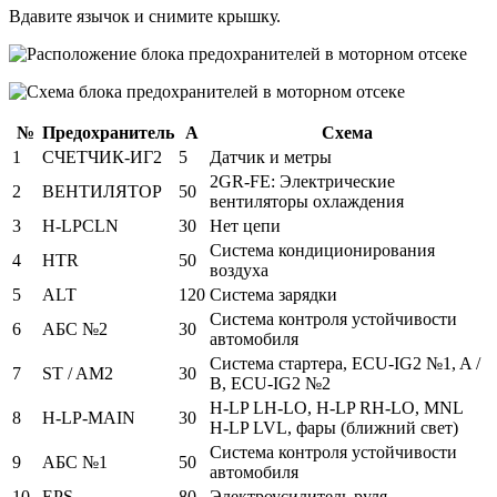
Вдавите язычок и снимите крышку.
№
Предохранитель
А
Схема
1
СЧЕТЧИК-ИГ2
5
Датчик и метры
2GR-FE: Электрические
2
ВЕНТИЛЯТОР
50
вентиляторы охлаждения
3
H-LPCLN
30
Нет цепи
Система кондиционирования
4
HTR
50
воздуха
5
ALT
120
Система зарядки
Система контроля устойчивости
6
АБС №2
30
автомобиля
Система стартера, ECU-IG2 №1, A /
7
ST / AM2
30
B, ECU-IG2 №2
H-LP LH-LO, H-LP RH-LO, MNL
8
H-LP-MAIN
30
H-LP LVL, фары (ближний свет)
Система контроля устойчивости
9
АБС №1
50
автомобиля
10
EPS
80
Электроусилитель руля