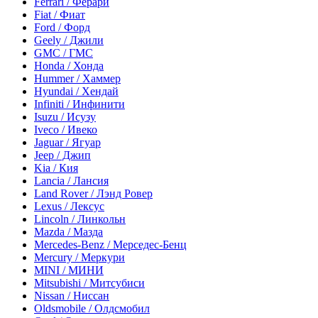
Ferrari / Ферари
Fiat / Фиат
Ford / Форд
Geely / Джили
GMC / ГМС
Honda / Хонда
Hummer / Хаммер
Hyundai / Хендай
Infiniti / Инфинити
Isuzu / Исузу
Iveco / Ивеко
Jaguar / Ягуар
Jeep / Джип
Kia / Кия
Lancia / Лансия
Land Rover / Лэнд Ровер
Lexus / Лексус
Lincoln / Линкольн
Mazda / Мазда
Mercedes-Benz / Мерседес-Бенц
Mercury / Меркури
MINI / МИНИ
Mitsubishi / Митсубиси
Nissan / Ниссан
Oldsmobile / Олдсмобил