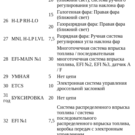
регулирования угла наклона фар
Галогенная фара: Правая фара
15
(ближний свет)
26
H-LP RH-LO
Газоразрядная фара: Правая фара
20
(ближний свет)
Разрядная фара: Ручная система
27
MNL H-LP LVL
7,5
регулировки угла наклона фар
Многоточечная система впрыска
топлива / последовательная
28
EFI-MAIN №1
30
многоточечная система впрыска
топлива, EFI №2, EFI №3, датчик A
/ F
29
УМНАЯ
5
Нет цепи
Электронная система управления
30
ETCS
10
дроссельной заслонкой
31
БУКСИРОВКА
20
Нет цепи
год
Система распределенного впрыска
топлива / система
последовательного
32
EFI №1
7,5
распределенного впрыска топлива,
коробка передач с электронным
управлением