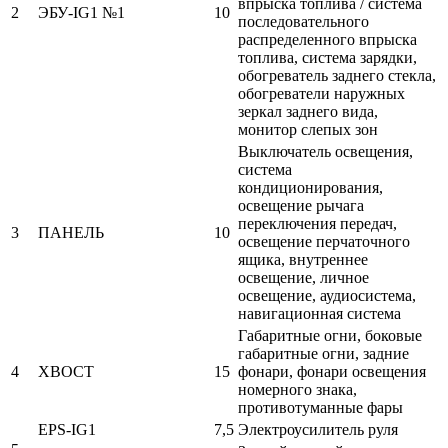
впрыска топлива / система
2
ЭБУ-IG1 №1
10
последовательного
распределенного впрыска
топлива, система зарядки,
обогреватель заднего стекла,
обогреватели наружных
зеркал заднего вида,
монитор слепых зон
Выключатель освещения,
система
кондиционирования,
освещение рычага
переключения передач,
3
ПАНЕЛЬ
10
освещение перчаточного
ящика, внутреннее
освещение, личное
освещение, аудиосистема,
навигационная система
Габаритные огни, боковые
габаритные огни, задние
4
ХВОСТ
15
фонари, фонари освещения
номерного знака,
противотуманные фары
EPS-IG1
7,5
Электроусилитель руля