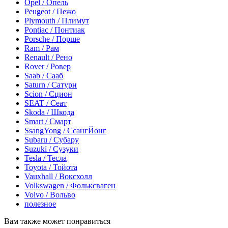
Opel / Опель
Peugeot / Пежо
Plymouth / Плимут
Pontiac / Понтиак
Porsche / Порше
Ram / Рам
Renault / Рено
Rover / Ровер
Saab / Сааб
Saturn / Сатурн
Scion / Сцион
SEAT / Сеат
Skoda / Шкода
Smart / Смарт
SsangYong / СсангЙонг
Subaru / Субару
Suzuki / Сузуки
Tesla / Тесла
Toyota / Тойота
Vauxhall / Воксхолл
Volkswagen / Фольксваген
Volvo / Вольво
полезное
Вам также может понравиться