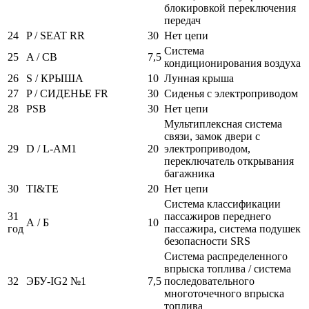
блокировкой переключения
передач
24
P / SEAT RR
30
Нет цепи
Система
25
A / CB
7,5
кондиционирования воздуха
26
S / КРЫША
10
Лунная крыша
27
P / СИДЕНЬЕ FR
30
Сиденья с электроприводом
28
PSB
30
Нет цепи
Мультиплексная система
связи, замок двери с
29
D / L-AM1
20
электроприводом,
переключатель открывания
багажника
30
TI&TE
20
Нет цепи
Система классификации
31
пассажиров переднего
А / Б
10
год
пассажира, система подушек
безопасности SRS
Система распределенного
впрыска топлива / система
32
ЭБУ-IG2 №1
7,5
последовательного
многоточечного впрыска
топлива