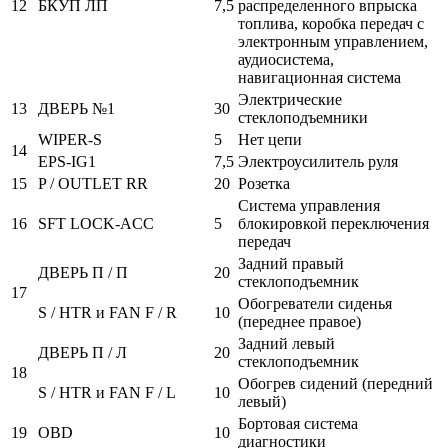
12
БКУП ЛП
7,5
распределенного впрыска
топлива, коробка передач с
электронным управлением,
аудиосистема,
навигационная система
Электрические
13
ДВЕРЬ №1
30
стеклоподъемники
WIPER-S
5
Нет цепи
14
EPS-IG1
7,5
Электроусилитель руля
15
P / OUTLET RR
20
Розетка
Система управления
16
SFT LOCK-ACC
5
блокировкой переключения
передач
Задний правый
ДВЕРЬ П / П
20
стеклоподъемник
17
Обогреватели сиденья
S / HTR и FAN F / R
10
(переднее правое)
Задний левый
ДВЕРЬ П / Л
20
стеклоподъемник
18
Обогрев сидений (передний
S / HTR и FAN F / L
10
левый)
Бортовая система
19
OBD
10
диагностики