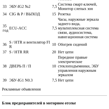
Система смарт-ключей,
33
ЭБУ-IG2 №2
7,5
Монитор слепых зон
34
CIG & P / ВЫХОД
15
Розетка
Часы, наружные зеркала
заднего вида,
35
ECU-ACC
7,5
мультиплексная система
год
связи, аудиосистема,
навигационная система
S / HTR и вентилятор FI
36
10
Обогрев сидений
R
37
S / HTR RR
20
Нет цепи
Передние правые
электрические
38
ДВЕРЬ П / П
10
стеклоподъемники, ЭБУ
управления наружным
зеркалом
39
ЭБУ-IG1 N0.3
7,5
Нет цепи
Рекламные объявления
Блок предохранителей в моторном отсеке