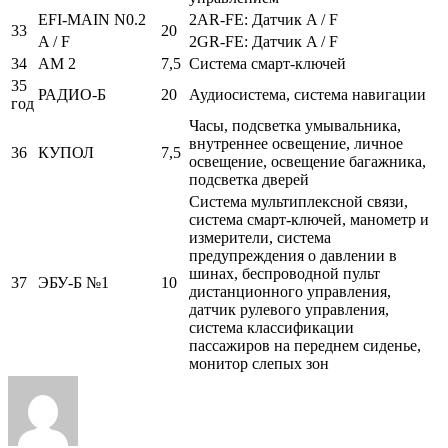
EFI-MAIN N0.2
2AR-FE: Датчик A / F
33
20
A / F
2GR-FE: Датчик A / F
34
AM 2
7,5
Система смарт-ключей
35
РАДИО-Б
20
Аудиосистема, система навигации
год
Часы, подсветка умывальника,
внутреннее освещение, личное
36
КУПОЛ
7,5
освещение, освещение багажника,
подсветка дверей
Система мультиплексной связи,
система смарт-ключей, манометр и
измерители, система
предупреждения о давлении в
шинах, беспроводной пульт
37
ЭБУ-Б №1
10
дистанционного управления,
датчик рулевого управления,
система классификации
пассажиров на переднем сиденье,
монитор слепых зон