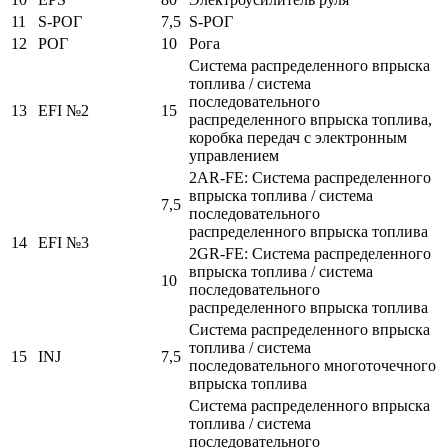
11
S-РОГ
7,5
S-РОГ
12
РОГ
10
Рога
Система распределенного впрыска
топлива / система
последовательного
13
EFI №2
15
распределенного впрыска топлива,
коробка передач с электронным
управлением
2AR-FE: Система распределенного
впрыска топлива / система
7,5
последовательного
распределенного впрыска топлива
14
EFI №3
2GR-FE: Система распределенного
впрыска топлива / система
10
последовательного
распределенного впрыска топлива
Система распределенного впрыска
топлива / система
15
INJ
7,5
последовательного многоточечного
впрыска топлива
Система распределенного впрыска
топлива / система
последовательного