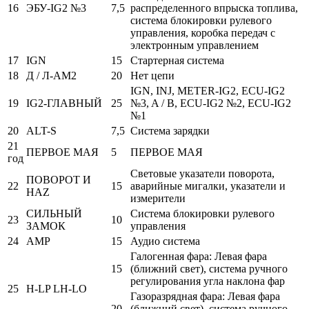
16
ЭБУ-IG2 №3
7,5
распределенного впрыска топлива,
система блокировки рулевого
управления, коробка передач с
электронным управлением
17
IGN
15
Стартерная система
18
Д / Л-АМ2
20
Нет цепи
IGN, INJ, METER-IG2, ECU-IG2
19
IG2-ГЛАВНЫЙ
25
№3, A / B, ECU-IG2 №2, ECU-IG2
№1
20
ALT-S
7,5
Система зарядки
21
ПЕРВОЕ МАЯ
5
ПЕРВОЕ МАЯ
год
Световые указатели поворота,
ПОВОРОТ И
22
15
аварийные мигалки, указатели и
HAZ
измерители
СИЛЬНЫЙ
Система блокировки рулевого
23
10
ЗАМОК
управления
24
AMP
15
Аудио система
Галогенная фара: Левая фара
15
(ближний свет), система ручного
регулирования угла наклона фар
25
H-LP LH-LO
Газоразрядная фара: Левая фара
20
(ближний свет), система ручного