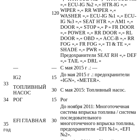
»,« ECU-IG №2 »,« HTR-IG »,«
WIPER »,« RR WIPER »,«
120
WASHER »,« ECU-IG №1 »,« ECU-
IG №3 »,« SEAT HTR »,« AM1 »,«
DOOR »,« STOP »,« P » FR DOOR
»,« POWER »,« RR DOOR »,« RL
DOOR »,« OBD »,« ACC-B »,« RR
FOG »,« FR FOG »,« TI & TE »,«
SHADE »,« PWR ».
Предохранители SEAT RH «,» DEF
«,» TAIL «,» DRL «
—
—
С мая 2015 г .: —
До мая 2015 г .: предохранители
IG2
15
«IGN», «METER».
33
ТОПЛИВНЫЙ
30
С мая 2015: Топливный насос.
НАСОС
34
РОГ
15
Рог
До ноября 2011: Многоточечная
система впрыска топлива / система
последовательного
EFI ГЛАВНАЯ
30
многоточечного впрыска топлива,
35
предохранители «EFI №1», «EFI
год
№2».