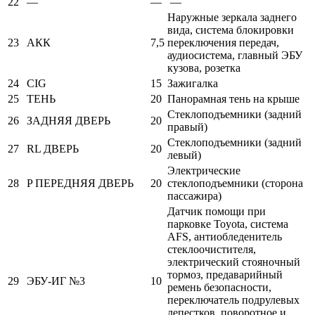
22
—
—
—
Наружные зеркала заднего
вида, система блокировки
23
АКК
7,5
переключения передач,
аудиосистема, главный ЭБУ
кузова, розетка
24
CIG
15
Зажигалка
25
ТЕНЬ
20
Панорамная тень на крыше
Стеклоподъемники (задний
26
ЗАДНЯЯ ДВЕРЬ
20
правый)
Стеклоподъемники (задний
27
RL ДВЕРЬ
20
левый)
Электрические
28
P ПЕРЕДНЯЯ ДВЕРЬ
20
стеклоподъемники (сторона
пассажира)
Датчик помощи при
парковке Toyota, система
AFS, антиобледенитель
стеклоочистителя,
электрический стояночный
тормоз, предаварийный
29
ЭБУ-ИГ №3
10
ремень безопасности,
переключатель подрулевых
лепестков, поворотное и