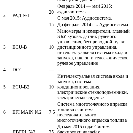
Февраль 2014 — май 2015:
аудиосистема.
20
2
РАД №1
С мая 2015: Аудиосистема.
15
До февраля 2014 г .: Аудиосистема
Манометры и измерители, главный
ЭБУ кузова, датчик рулевого
управления, беспроводной пульт
3
ECU-B
10
дистанционного управления,
интеллектуальная система входа и
запуска, наклон и телескопическое
рулевое управление
4
DCC
—
—
Интеллектуальная система входа и
запуска, система
5
ECU-B2
10
кондиционирования,
электрические стеклоподъемники,
электрическое сиденье
Система многоточечного впрыска
топлива / система
6
EFI MAIN №2
7,5
последовательного
многоточечного впрыска топлива
До мая 2015 года: Система
ДВЕРЬ №2
25
блокировки дверей с