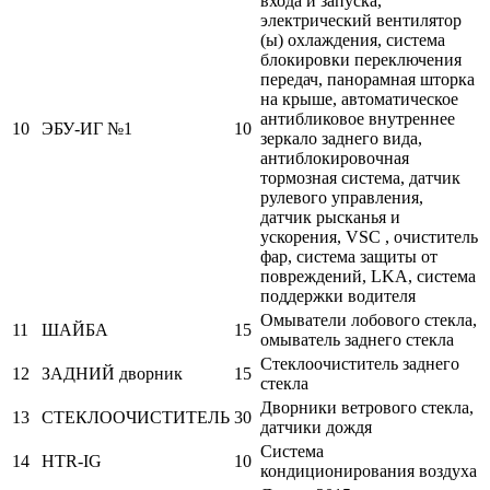
входа и запуска,
электрический вентилятор
(ы) охлаждения, система
блокировки переключения
передач, панорамная шторка
на крыше, автоматическое
антибликовое внутреннее
10
ЭБУ-ИГ №1
10
зеркало заднего вида,
антиблокировочная
тормозная система, датчик
рулевого управления,
датчик рысканья и
ускорения, VSC , очиститель
фар, система защиты от
повреждений, LKA, система
поддержки водителя
Омыватели лобового стекла,
11
ШАЙБА
15
омыватель заднего стекла
Стеклоочиститель заднего
12
ЗАДНИЙ дворник
15
стекла
Дворники ветрового стекла,
13
СТЕКЛООЧИСТИТЕЛЬ
30
датчики дождя
Система
14
HTR-IG
10
кондиционирования воздуха