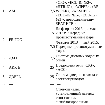
«CIG», «ECU-IG №2»,
«HTR-IG», «WIPER», «RR
1
AM1
7,5
WIPER», «WASHER»,
«ECU-IG №1», «ECU-IG»
№3 », предохранители«
SEAT HTR »
До февраля 2013 г., с мая
15
2015 г .: Передние
противотуманные фары.
2
FR FOG
Февраль 2013 — май 2015:
7,5
Передние противотуманные
фары.
Система дневных ходовых
3
ДХО
7,5
огней
Предохранители «CIG»,
4
АКК-В
25
«ACC»
Система дверного замка с
5
ДВЕРЬ
25
электроприводом
6
—
—
—
Стоп-сигналы,
установленный наверху
стоп-сигнал,
антиблокировочная