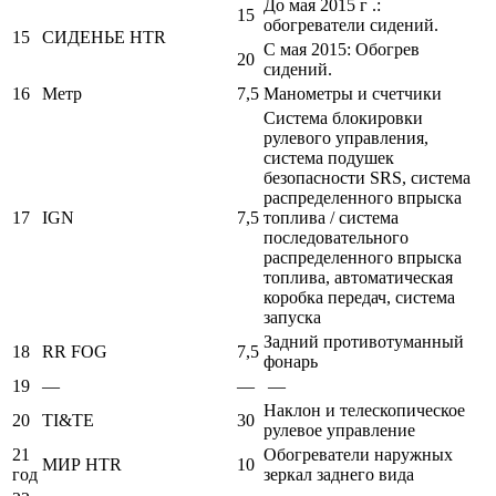
До мая 2015 г .:
15
обогреватели сидений.
15
СИДЕНЬЕ HTR
С мая 2015: Обогрев
20
сидений.
16
Метр
7,5
Манометры и счетчики
Система блокировки
рулевого управления,
система подушек
безопасности SRS, система
распределенного впрыска
17
IGN
7,5
топлива / система
последовательного
распределенного впрыска
топлива, автоматическая
коробка передач, система
запуска
Задний противотуманный
18
RR FOG
7,5
фонарь
19
—
—
—
Наклон и телескопическое
20
TI&TE
30
рулевое управление
21
Обогреватели наружных
МИР HTR
10
год
зеркал заднего вида