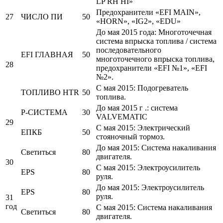
LP RH HI»
Предохранители «EFI MAIN»,
27
ЧИСЛО ПИ
50
«HORN», «IG2», «EDU»
До мая 2015 года: Многоточечная
система впрыска топлива / система
последовательного
EFI ГЛАВНАЯ
50
многоточечного впрыска топлива,
28
предохранители «EFI №1», «EFI
№2».
С мая 2015: Подогреватель
ТОПЛИВО HTR
50
топлива.
До мая 2015 г .: система
P-СИСТЕМА
30
VALVEMATIC
29
С мая 2015: Электрический
ЕПКБ
50
стояночный тормоз.
До мая 2015: Система накаливания
Светиться
80
двигателя.
30
С мая 2015: Электроусилитель
EPS
80
руля.
До мая 2015: Электроусилитель
EPS
80
руля.
31
год
С мая 2015: Система накаливания
Светиться
80
двигателя.