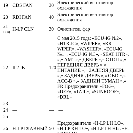
Электрический вентилятор
19
CDS FAN
30
охлаждения
Электрический вентилятор
20
RDI FAN
40
охлаждения
21
H-LP CLN
30
Очиститель фар
год
С мая 2015 года: «ECU-IG №2»,
«HTR-IG», «WIPER», «RR
WIPER», «WASHER», «ECU-IG
№1», «ECU-IG №3», «SEAT HTR».
»,« AM1 »,« ДВЕРЬ »,« СТОП »,«
ПЕРЕДНЯЯ ДВЕРЬ »,«
22
IP / JB
120
ПИТАНИЕ »,« ЗАДНЯЯ ДВЕРЬ
»,« ЗАДНЯЯ ДВЕРЬ »,« OBD »,«
ACC-B »,« ЗАДНИЙ ТУМАН »,«
FR Предохранители «FOG»,
«DEF», «TAIL», «SUNROOF»,
«DRL»
23
—
—
—
24
—
—
—
25
—
—
—
Предохранители «H-LP LH LO»,
26
H-LP ГЛАВНЫЙ
50
«H-LP RH LO», «H-LP LH HI», «H-