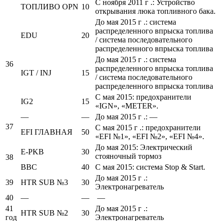
С ноября 2011 г .: Устройство
ТОПЛИВО OPN
10
открывания люка топливного бака.
До мая 2015 г .: система
распределенного впрыска топлива
EDU
20
/ система последовательного
распределенного впрыска топлива
До мая 2015 г .: система
36
распределенного впрыска топлива
IGT / INJ
15
/ система последовательного
распределенного впрыска топлива
С мая 2015: предохранители
IG2
15
«IGN», «METER».
—
—
До мая 2015 г .: —
37
С мая 2015 г .: предохранители
EFI ГЛАВНАЯ
50
«EFI №1», «EFI №2», «EFI №4».
До мая 2015: Электрический
E-PKB
30
стояночный тормоз
38
BBC
40
С мая 2015: система Stop & Start.
До мая 2015 г .:
39
HTR SUB №3
30
Электронагреватель
40
—
—
—
41
До мая 2015 г .:
HTR SUB №2
30
год
Электронагреватель