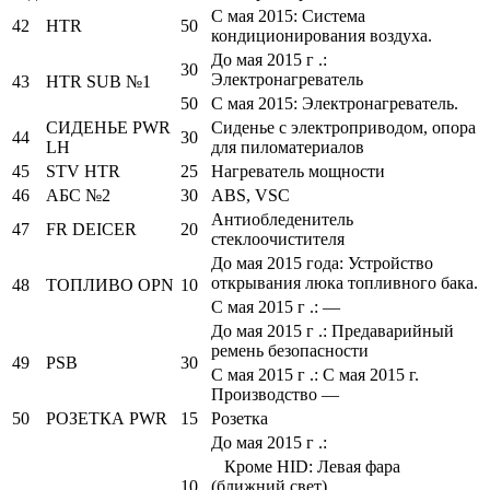
С мая 2015: Система
42
HTR
50
кондиционирования воздуха.
До мая 2015 г .:
30
Электронагреватель
43
HTR SUB №1
50
С мая 2015: Электронагреватель.
СИДЕНЬЕ PWR
Сиденье с электроприводом, опора
44
30
LH
для пиломатериалов
45
STV HTR
25
Нагреватель мощности
46
АБС №2
30
ABS, VSC
Антиобледенитель
47
FR DEICER
20
стеклоочистителя
До мая 2015 года: Устройство
открывания люка топливного бака.
48
ТОПЛИВО OPN
10
С мая 2015 г .: —
До мая 2015 г .: Предаварийный
ремень безопасности
49
PSB
30
С мая 2015 г .: С мая 2015 г.
Производство —
50
РОЗЕТКА PWR
15
Розетка
До мая 2015 г .:
Кроме HID: Левая фара
10
(ближний свет)