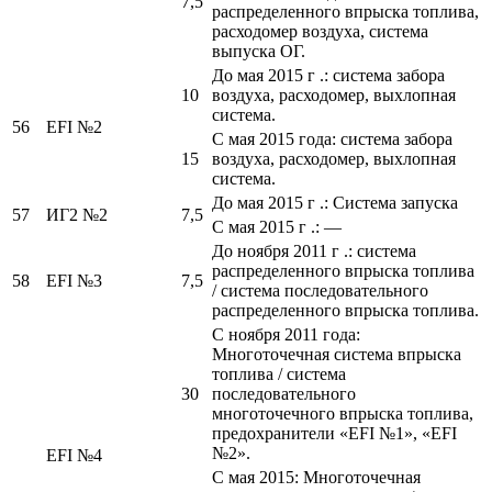
7,5
распределенного впрыска топлива,
расходомер воздуха, система
выпуска ОГ.
До мая 2015 г .: система забора
10
воздуха, расходомер, выхлопная
система.
56
EFI №2
С мая 2015 года: система забора
15
воздуха, расходомер, выхлопная
система.
До мая 2015 г .: Система запуска
57
ИГ2 №2
7,5
С мая 2015 г .: —
До ноября 2011 г .: система
распределенного впрыска топлива
58
EFI №3
7,5
/ система последовательного
распределенного впрыска топлива.
С ноября 2011 года:
Многоточечная система впрыска
топлива / система
30
последовательного
многоточечного впрыска топлива,
предохранители «EFI №1», «EFI
№2».
EFI №4
С мая 2015: Многоточечная