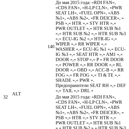
До мая 2015 года: «RDI FAN»,
«CDS FAN», «H-LP CLN», «PWR
SEAT LH», «FUEL OPN», «ABS
№1», «ABS №2», «FR DEICER», »
PSB »,« HTR »,« STV HTR »,«
PWR OUTLET »,« HTR SUB №1
»,« HTR SUB №2 »,« HTR SUB №3
»,« ECU-IG №2 »,« HTR-IG »,«
WIPER »,« RR WIPER »,«
140
WASHER »,« ECU-IG №1 »,« ECU-
IG №3 »,« SEAT HTR »,« AM1 »,«
DOOR »,« STOP »,« P » FR DOOR
»,« POWER »,« RR DOOR »,« RL
DOOR »,« OBD »,« ACC-B »,« RR
FOG »,« FR FOG »,« TI & TE »,«
SHADE »,« PWR ».
Предохранители SEAT RH «,» DEF
«,» TAIL «,» DRL «
ALT
32
До мая 2015 года: «RDI FAN»,
«CDS FAN», «H-LP CLN», «PWR
SEAT LH», «FUEL OPN», «ABS
№1», «ABS №2», «FR DEICER», »
PSB »,« HTR »,« STV HTR »,«
PWR OUTLET »,« HTR SUB №1
»,« HTR SUB №2 »,« HTR SUB №3