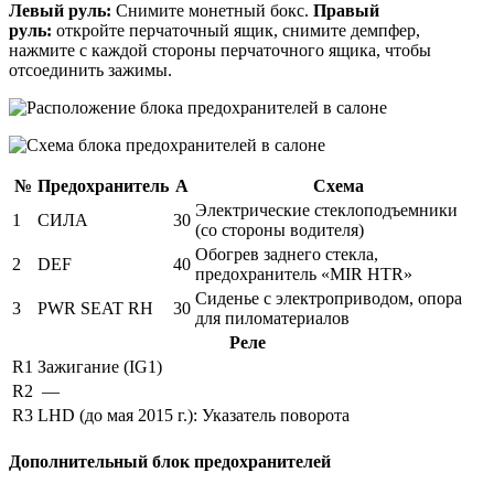
Левый руль:
Снимите монетный бокс.
Правый
руль:
откройте перчаточный ящик, снимите демпфер,
нажмите с каждой стороны перчаточного ящика, чтобы
отсоединить зажимы.
№
Предохранитель
А
Схема
Электрические стеклоподъемники
1
СИЛА
30
(со стороны водителя)
Обогрев заднего стекла,
2
DEF
40
предохранитель «MIR HTR»
Сиденье с электроприводом, опора
3
PWR SEAT RH
30
для пиломатериалов
Реле
R1
Зажигание (IG1)
R2
—
R3
LHD (до мая 2015 г.): Указатель поворота
Дополнительный блок предохранителей