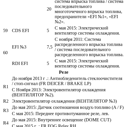
система впрыска топлива / система
последовательного
20
многоточечного впрыска топлива,
предохранители «EFI №1», «EFI
№2».
С мая 2015: Электрический
59
CDS EFI
5
вентилятор системы охлаждения.
С ноября 2011: Система
распределенного впрыска топлива
EFI №3
7,5
/ система последовательного
60
распределенного впрыска топлива.
С мая 2015: Электрический
RDI EFI
5
вентилятор системы охлаждения.
Реле
До ноября 2013 г .: Антиобледенитель стеклоочистителя
/ стоп-сигнал (FR DEICER / BRAKE LP)
R1
С Ноября 2013: Электровентилятор охлаждения
(ВЕНТИЛЯТОР №2).
R2
Электровентилятор охлаждения (ВЕНТИЛЯТОР №3)
До мая 2015: Датчик соотношения воздух-топливо (A / F)
R3
С мая 2015: Переднее противотуманное реле, лев.
До мая 2015: Внутреннее освещение (DOME CUT)
R4
С мая 2015 г .: FR FOG Relay RH.