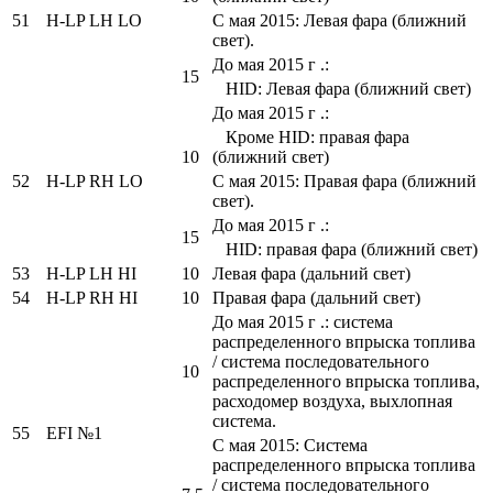
51
H-LP LH LO
С мая 2015: Левая фара (ближний
свет).
До мая 2015 г .:
15
HID: Левая фара (ближний свет)
До мая 2015 г .:
Кроме HID: правая фара
10
(ближний свет)
52
H-LP RH LO
С мая 2015: Правая фара (ближний
свет).
До мая 2015 г .:
15
HID: правая фара (ближний свет)
53
H-LP LH HI
10
Левая фара (дальний свет)
54
H-LP RH HI
10
Правая фара (дальний свет)
До мая 2015 г .: система
распределенного впрыска топлива
/ система последовательного
10
распределенного впрыска топлива,
расходомер воздуха, выхлопная
система.
55
EFI №1
С мая 2015: Система
распределенного впрыска топлива
/ система последовательного