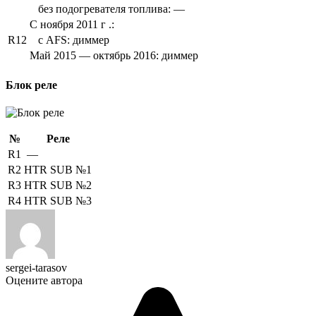
без подогревателя топлива: —
С ноября 2011 г .:
R12
с AFS: диммер
Май 2015 — октябрь 2016: диммер
Блок реле
№
Реле
R1
—
R2
HTR SUB №1
R3
HTR SUB №2
R4
HTR SUB №3
sergei-tarasov
Оцените автора