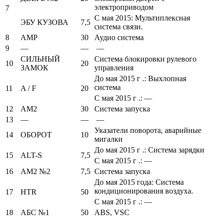
электроприводом
7
С мая 2015: Мультиплексная
ЭБУ КУЗОВА
7,5
система связи.
8
AMP
30
Аудио система
9
—
—
—
СИЛЬНЫЙ
Система блокировки рулевого
10
20
ЗАМОК
управления
До мая 2015 г .: Выхлопная
система
11
A / F
20
С мая 2015 г .: —
12
AM2
30
Система запуска
13
—
—
—
Указатели поворота, аварийные
14
ОБОРОТ
10
мигалки
До мая 2015 г .: Система зарядки
15
ALT-S
7,5
С мая 2015 г .: —
16
АМ2 №2
7,5
Система запуска
До мая 2015 года: Система
кондиционирования воздуха.
17
HTR
50
С мая 2015 г .: —
18
АБС №1
50
ABS, VSC