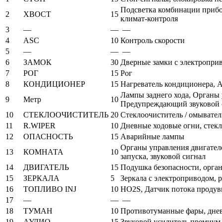
Подсветка комбинации прибор
2
ХВОСТ
15
климат-контроля
3
—
—
—
4
ASC
10
Контроль скорости
5
—
—
—
6
ЗАМОК
30
Дверные замки с электропри
7
РОГ
15
Рог
8
КОНДИЦИОНЕР
15
Нагреватель кондиционера, 
Лампы заднего хода, Органы 
9
Метр
10
Предупреждающий звуковой с
10
СТЕКЛООЧИСТИТЕЛЬ
20
Стеклоочиститель / омывател
11
R.WIPER
10
Дневные ходовые огни, стекл
12
ОПАСНОСТЬ
15
Аварийные лампы
Органы управления двигателе
13
КОМНАТА
10
запуска, звуковой сигнал
14
ДВИГАТЕЛЬ
15
Подушка безопасности, орган
15
ЗЕРКАЛА
5
Зеркала с электроприводом, 
16
ТОПЛИВО INJ
10
HO2S, Датчик потока продув
17
—
—
—
18
ТУМАН
10
Противотуманные фары, дне
19
АУДИО
15
Звуковой усилитель премиум