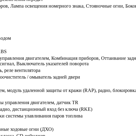
ов, Лампа освещения номерного знака, Стояночные огни, Боков
водом
ABS
управления двигателем, Комбинация приборов, Оттаивание задн
игнал, Выключатель указателей поворота
ь, реле вентилятора
оочиститель / омыватель задней двери
м, модуль удаленной защиты от кражи (RAP), радио, блокировк
ы управления двигателем, датчик TR
радио, дистанционный вход без ключа (RKE)
ки системы улавливания паров топлива
вные ходовые огни (ДХО)
-класса, CD-чейнджер