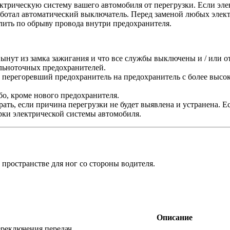
трическую систему вашего автомобиля от перегрузки. Если эле
аботал автоматический выключатель. Перед заменой любых элек
ить по обрыву провода внутри предохранителя.
вынут из замка зажигания и что все службы выключены и / или 
льноточных предохранителей.
е перегоревший предохранитель на предохранитель с более высо
о, кроме нового предохранителя.
ть, если причина перегрузки не будет выявлена ​​и устранена. Е
ки электрической системы автомобиля.
пространстве для ног со стороны водителя.
Описание
ереключения передач