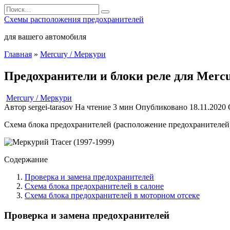
Перейти
Search
к
for:
Схемы расположения предохранителей
содержанию
для вашего автомобиля
Главная
»
Mercury / Меркури
Предохранители и блоки реле для Mercu
Mercury / Меркури
Автор
sergei-tarasov
На чтение
3 мин
Опубликовано
18.11.2020
Схема блока предохранителей (расположение предохранителей),
Содержание
Проверка и замена предохранителей
Схема блока предохранителей в салоне
Схема блока предохранителей в моторном отсеке
Проверка и замена предохранителей