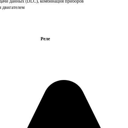
едачи данных (DLC), комбинация приборов
 двигателем
Реле