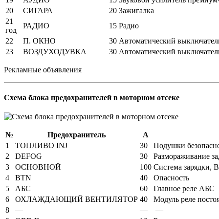
20
СИГАРА
20
Зажигалка
21
РАДИО
15
Радио
год
22
П. ОКНО
30
Автоматический выключател
23
ВОЗДУХОДУВКА
30
Автоматический выключатель:
Рекламные объявления
Схема блока предохранителей в моторном отсеке
№
Предохранитель
А
1
ТОПЛИВО INJ
30
Подушки безопасно
2
DEFOG
30
Размораживание за
3
ОСНОВНОЙ
100
Система зарядки, 
4
BTN
40
Опасность
5
АБС
60
Главное реле АБС
6
ОХЛАЖДАЮЩИЙ ВЕНТИЛЯТОР
40
Модуль реле посто
8
—
—
—