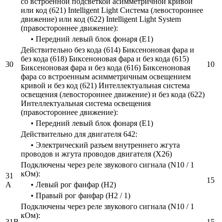
со встроенной подсветкой асимметричной кривой
или код (621) Intelligent Light Система (левостороннее
движение) или код (622) Intelligent Light System
(правостороннее движение):
• Передний левый блок фонаря (E1)
Действительно без кода (614) Биксеноновая фара и
без кода (618) Биксеноновая фара и без кода (615)
30
10
Биксеноновая фара и без кода (616) Биксеноновая
фара со встроенным асимметричным освещением
кривой и без код (621) Интеллектуальная система
освещения (левостороннее движение) и без кода (622)
Интеллектуальная система освещения
(правостороннее движение):
• Передний левый блок фонаря (E1)
Действительно для двигателя 642:
• Электрический разъем внутреннего жгута
проводов и жгута проводов двигателя (X26)
Подключены через реле звукового сигнала (N10 / 1
кОм):
31
15
А
• Левый рог фанфар (H2)
• Правый рог фанфар (H2 / 1)
Подключены через реле звукового сигнала (N10 / 1
кОм):
31B
15