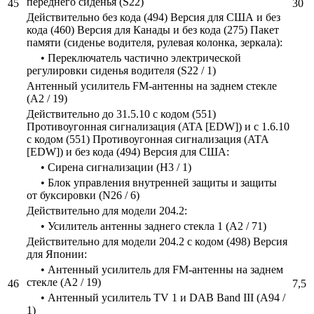
переднего сиденья (S22)
45
30
Действительно без кода (494) Версия для США и без
кода (460) Версия для Канады и без кода (275) Пакет
памяти (сиденье водителя, рулевая колонка, зеркала):
• Переключатель частично электрической
регулировки сиденья водителя (S22 / 1)
Антенный усилитель FM-антенны на заднем стекле
(A2 / 19)
Действительно до 31.5.10 с кодом (551)
Противоугонная сигнализация (ATA [EDW]) и с 1.6.10
с кодом (551) Противоугонная сигнализация (ATA
[EDW]) и без кода (494) Версия для США:
• Сирена сигнализации (H3 / 1)
• Блок управления внутренней защиты и защиты
от буксировки (N26 / 6)
Действительно для модели 204.2:
• Усилитель антенны заднего стекла 1 (A2 / 71)
Действительно для модели 204.2 с кодом (498) Версия
для Японии:
• Антенный усилитель для FM-антенны на заднем
стекле (A2 / 19)
46
7,5
• Антенный усилитель TV 1 и DAB Band III (A94 /
1)