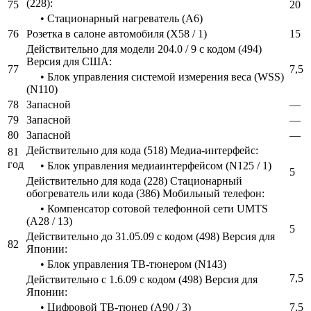
(228):
75
20
• Стационарный нагреватель (A6)
76
Розетка в салоне автомобиля (X58 / 1)
15
Действительно для модели 204.0 / 9 с кодом (494)
Версия для США:
77
7,5
• Блок управления системой измерения веса (WSS)
(N110)
78
Запасной
—
79
Запасной
—
80
Запасной
—
Действительно для кода (518) Медиа-интерфейс:
81
год
• Блок управления медиаинтерфейсом (N125 / 1)
5
Действительно для кода (228) Стационарный
обогреватель или кода (386) Мобильный телефон:
• Компенсатор сотовой телефонной сети UMTS
(A28 / 13)
5
Действительно до 31.05.09 с кодом (498) Версия для
82
Японии:
• Блок управления ТВ-тюнером (N143)
7,5
Действительно с 1.6.09 с кодом (498) Версия для
Японии:
• Цифровой ТВ-тюнер (A90 / 3)
7,5