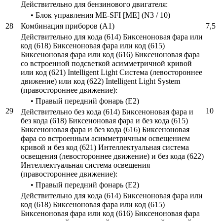
Действительно для бензинового двигателя:
• Блок управления ME-SFI [ME] (N3 / 10)
28
Комбинация приборов (A1)
7,5
Действительно для кода (614) Биксеноновая фара или
код (618) Биксеноновая фара или код (615)
Биксеноновая фара или код (616) Биксеноновая фара
со встроенной подсветкой асимметричной кривой
или код (621) Intelligent Light Система (левостороннее
движение) или код (622) Intelligent Light System
(правостороннее движение):
• Правый передний фонарь (E2)
29
10
Действительно без кода (614) Биксеноновая фара и
без кода (618) Биксеноновая фара и без кода (615)
Биксеноновая фара и без кода (616) Биксеноновая
фара со встроенным асимметричным освещением
кривой и без код (621) Интеллектуальная система
освещения (левостороннее движение) и без кода (622)
Интеллектуальная система освещения
(правостороннее движение):
• Правый передний фонарь (E2)
Действительно для кода (614) Биксеноновая фара или
код (618) Биксеноновая фара или код (615)
Биксеноновая фара или код (616) Биксеноновая фара