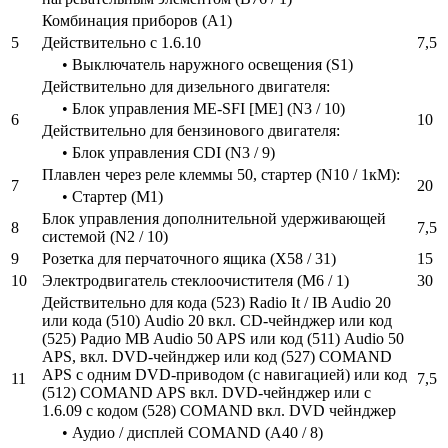
Комбинация приборов (A1)
5
Действительно с 1.6.10
7,5
• Выключатель наружного освещения (S1)
Действительно для дизельного двигателя:
• Блок управления ME-SFI [ME] (N3 / 10)
6
10
Действительно для бензинового двигателя:
• Блок управления CDI (N3 / 9)
Плавлен через реле клеммы 50, стартер (N10 / 1кМ):
7
20
• Стартер (M1)
Блок управления дополнительной удерживающей
8
7,5
системой (N2 / 10)
9
Розетка для перчаточного ящика (X58 / 31)
15
10
Электродвигатель стеклоочистителя (M6 / 1)
30
Действительно для кода (523) Radio It / IB Audio 20
или кода (510) Audio 20 вкл. CD-чейнджер или код
(525) Радио MB Audio 50 APS или код (511) Audio 50
APS, вкл. DVD-чейнджер или код (527) COMAND
APS с одним DVD-приводом (с навигацией) или код
11
7,5
(512) COMAND APS вкл. DVD-чейнджер или с
1.6.09 с кодом (528) COMAND вкл. DVD чейнджер
• Аудио / дисплей COMAND (A40 / 8)