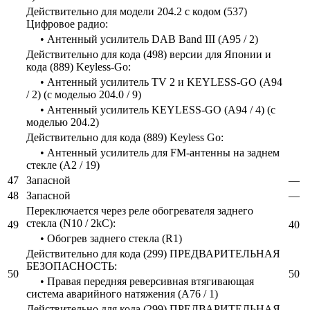
Действительно для модели 204.2 с кодом (537)
Цифровое радио:
• Антенный усилитель DAB Band III (A95 / 2)
Действительно для кода (498) версии для Японии и
кода (889) Keyless-Go:
• Антенный усилитель TV 2 и KEYLESS-GO (A94
/ 2) (с моделью 204.0 / 9)
• Антенный усилитель KEYLESS-GO (A94 / 4) (с
моделью 204.2)
Действительно для кода (889) Keyless Go:
• Антенный усилитель для FM-антенны на заднем
стекле (A2 / 19)
47
Запасной
—
48
Запасной
—
Переключается через реле обогревателя заднего
стекла (N10 / 2kC):
49
40
• Обогрев заднего стекла (R1)
Действительно для кода (299) ПРЕДВАРИТЕЛЬНАЯ
БЕЗОПАСНОСТЬ:
50
50
• Правая передняя реверсивная втягивающая
система аварийного натяжения (A76 / 1)
Действительно для кода (299) ПРЕДВАРИТЕЛЬНАЯ