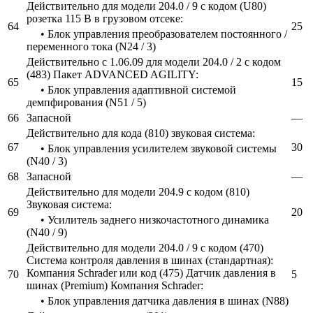
Действительно для модели 204.0 / 9 с кодом (U80)
розетка 115 В в грузовом отсеке:
64
25
• Блок управления преобразователем постоянного /
переменного тока (N24 / 3)
Действительно с 1.06.09 для модели 204.0 / 2 с кодом
(483) Пакет ADVANCED AGILITY:
65
15
• Блок управления адаптивной системой
демпфирования (N51 / 5)
66
Запасной
—
Действительно для кода (810) звуковая система:
67
30
• Блок управления усилителем звуковой системы
(N40 / 3)
68
Запасной
—
Действительно для модели 204.9 с кодом (810)
Звуковая система:
69
20
• Усилитель заднего низкочастотного динамика
(N40 / 9)
Действительно для модели 204.0 / 9 с кодом (470)
Система контроля давления в шинах (стандартная):
Компания Schrader или код (475) Датчик давления в
70
5
шинах (Premium) Компания Schrader:
• Блок управления датчика давления в шинах (N88)