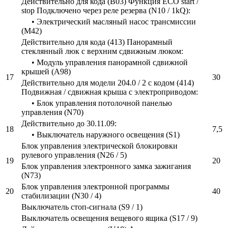
Действительно для кода (B03) Функция ECO start /
stop Подключено через реле резерва (N10 / 1kQ):
• Электрический масляный насос трансмиссии
(M42)
Действительно для кода (413) Панорамный
стеклянный люк с верхним сдвижным люком:
• Модуль управления панорамной сдвижной
крышей (A98)
17
30
Действительно для модели 204.0 / 2 с кодом (414)
Подвижная / сдвижная крыша с электроприводом:
• Блок управления потолочной панелью
управления (N70)
Действительно до 30.11.09:
18
7,5
• Выключатель наружного освещения (S1)
Блок управления электрической блокировки
рулевого управления (N26 / 5)
19
20
Блок управления электронного замка зажигания
(N73)
Блок управления электронной программы
20
40
стабилизации (N30 / 4)
Выключатель стоп-сигнала (S9 / 1)
Выключатель освещения вещевого ящика (S17 / 9)