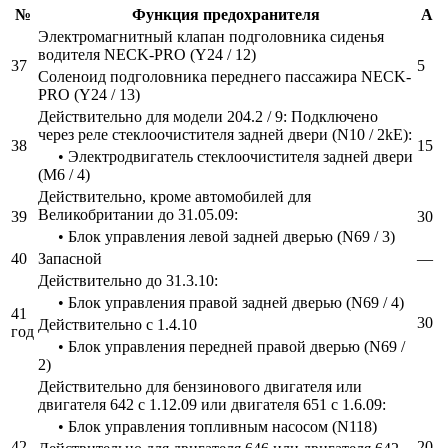
№
Функция предохранителя
А
Электромагнитный клапан подголовника сиденья
водителя NECK-PRO (Y24 / 12)
37
5
Соленоид подголовника переднего пассажира NECK-
PRO (Y24 / 13)
Действительно для модели 204.2 / 9: Подключено
через реле стеклоочистителя задней двери (N10 / 2kE):
38
15
• Электродвигатель стеклоочистителя задней двери
(M6 / 4)
Действительно, кроме автомобилей для
Великобритании до 31.05.09:
39
30
• Блок управления левой задней дверью (N69 / 3)
40
Запасной
—
Действительно до 31.3.10:
• Блок управления правой задней дверью (N69 / 4)
41
30
Действительно с 1.4.10
год
• Блок управления передней правой дверью (N69 /
2)
Действительно для бензинового двигателя или
двигателя 642 с 1.12.09 или двигателя 651 с 1.6.09:
• Блок управления топливным насосом (N118)
42
20