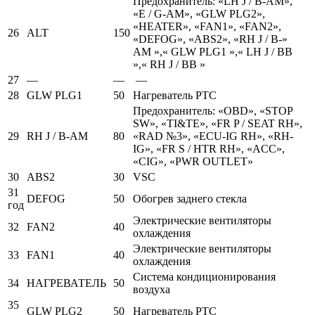
Предохранитель: «LH J / B-AM»,
«E / G-AM», «GLW PLG2»,
«HEATER», «FAN1», «FAN2»,
26
ALT
150
«DEFOG», «ABS2», «RH J / B-»
AM »,« GLW PLG1 »,« LH J / BB
»,« RH J / BB »
27
—
—
—
28
GLW PLG1
50
Нагреватель PTC
Предохранитель: «OBD», «STOP
SW», «TI&TE», «FR P / SEAT RH»,
29
RH J / B-AM
80
«RAD №3», «ECU-IG RH», «RH-
IG», «FR S / HTR RH», «ACC»,
«CIG», «PWR OUTLET»
30
ABS2
30
VSC
31
DEFOG
50
Обогрев заднего стекла
год
Электрические вентиляторы
32
FAN2
40
охлаждения
Электрические вентиляторы
33
FAN1
40
охлаждения
Система кондиционирования
34
НАГРЕВАТЕЛЬ
50
воздуха
35
GLW PLG2
50
Нагреватель PTC