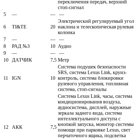
переключения передач, верхний
стоп-сигнал
5
—
—
—
Электрический регулируемый угол
6
TI&TE
20
наклона и телескопическая рулевая
колонка
7
—
—
—
8
РАД №3
10
Аудио
9
—
—
—
10
ДАТЧИК
7,5
Метр
Система подушек безопасности
SRS, система Lexus Link, круиз-
11
IGN
10
контроль, система блокировки
рулевого управления, топливная
система, стоп-сигналы
Система Lexus Link, часы, система
кондиционирования воздуха,
аудиосистема, дисплей, наружные
зеркала заднего вида, система
интеллектуального доступа с
кнопкой запуска, монитор системы
12
АКК
7,5
помощи при парковке Lexus, свет
перчаточного ящика, подсветка