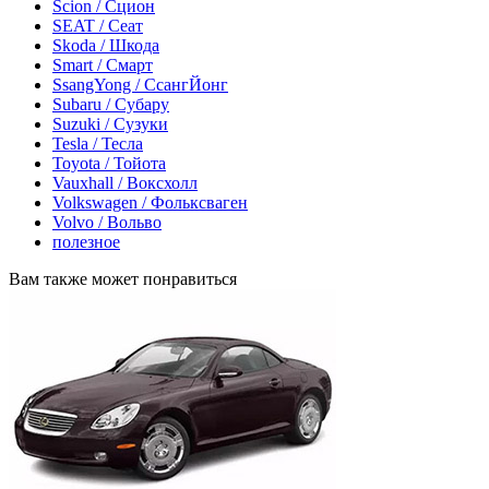
Scion / Сцион
SEAT / Сеат
Skoda / Шкода
Smart / Смарт
SsangYong / СсангЙонг
Subaru / Субару
Suzuki / Сузуки
Tesla / Тесла
Toyota / Тойота
Vauxhall / Воксхолл
Volkswagen / Фольксваген
Volvo / Вольво
полезное
Вам также может понравиться