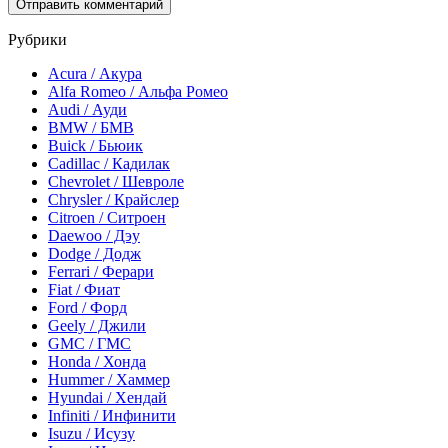
Рубрики
Acura / Акура
Alfa Romeo / Альфа Ромео
Audi / Ауди
BMW / БМВ
Buick / Бьюик
Cadillac / Кадилак
Chevrolet / Шевроле
Chrysler / Крайслер
Citroen / Ситроен
Daewoo / Дэу
Dodge / Додж
Ferrari / Ферари
Fiat / Фиат
Ford / Форд
Geely / Джили
GMC / ГМС
Honda / Хонда
Hummer / Хаммер
Hyundai / Хендай
Infiniti / Инфинити
Isuzu / Исузу