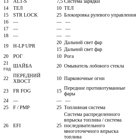
13
ALT-S
7,5
Система зарядки
14
ТЕЛ
10
ТЕЛ
15
STR LOCK
25
Блокировка рулевого управления
16
—
—
—
17
—
—
—
18
—
—
—
20
Дальний свет фар
19
H-LP UPR
15
Дальний свет фар
20
РОГ
10
Рога
21
ШАЙБА
20
Омыватель лобового стекла
год
ПЕРЕДНИЙ
22
10
Парковочные огни
ХВОСТ
Передние противотуманные
23
FR FOG
15
фары
24
—
—
—
25
F / PMP
25
Топливная система
Система распределенного
впрыска топлива / система
26
EFI
25
последовательного
многоточечного впрыска
топлива