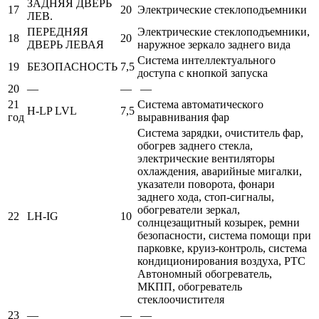
ЗАДНЯЯ ДВЕРЬ
17
20
Электрические стеклоподъемники
ЛЕВ.
ПЕРЕДНЯЯ
Электрические стеклоподъемники,
18
20
ДВЕРЬ ЛЕВАЯ
наружное зеркало заднего вида
Система интеллектуального
19
БЕЗОПАСНОСТЬ
7,5
доступа с кнопкой запуска
20
—
—
—
21
Система автоматического
H-LP LVL
7,5
год
выравнивания фар
Система зарядки, очиститель фар,
обогрев заднего стекла,
электрические вентиляторы
охлаждения, аварийные мигалки,
указатели поворота, фонари
заднего хода, стоп-сигналы,
обогреватели зеркал,
22
LH-IG
10
солнцезащитный козырек, ремни
безопасности, система помощи при
парковке, круиз-контроль, система
кондиционирования воздуха, PTC
Автономный обогреватель,
МКПП, обогреватель
стеклоочистителя
23
—
—
—