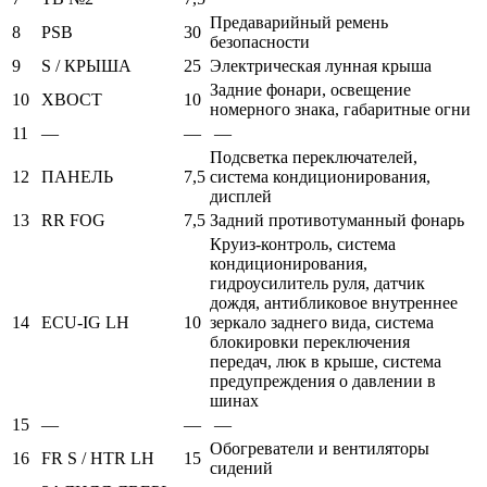
Предаварийный ремень
8
PSB
30
безопасности
9
S / КРЫША
25
Электрическая лунная крыша
Задние фонари, освещение
10
ХВОСТ
10
номерного знака, габаритные огни
11
—
—
—
Подсветка переключателей,
12
ПАНЕЛЬ
7,5
система кондиционирования,
дисплей
13
RR FOG
7,5
Задний противотуманный фонарь
Круиз-контроль, система
кондиционирования,
гидроусилитель руля, датчик
дождя, антибликовое внутреннее
14
ECU-IG LH
10
зеркало заднего вида, система
блокировки переключения
передач, люк в крыше, система
предупреждения о давлении в
шинах
15
—
—
—
Обогреватели и вентиляторы
16
FR S / HTR LH
15
сидений