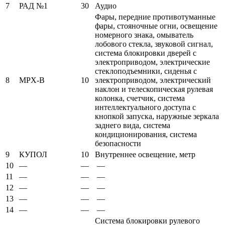
7
РАД №1
30
Аудио
Фары, передние противотуманные
фары, стояночные огни, освещение
номерного знака, омыватель
лобового стекла, звуковой сигнал,
система блокировки дверей с
электроприводом, электрические
стеклоподъемники, сиденья с
8
MPX-B
10
электроприводом, электрический
наклон и телескопическая рулевая
колонка, счетчик, система
интеллектуального доступа с
кнопкой запуска, наружные зеркала
заднего вида, система
кондиционирования, система
безопасности
9
КУПОЛ
10
Внутреннее освещение, метр
10
—
—
—
11
—
—
—
12
—
—
—
13
—
—
—
14
—
—
—
Система блокировки рулевого