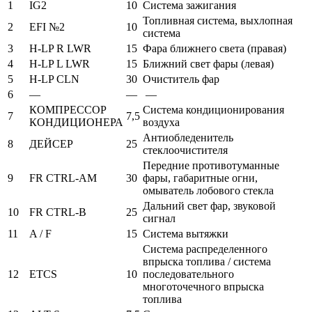
1
IG2
10
Система зажигания
Топливная система, выхлопная
2
EFI №2
10
система
3
H-LP R LWR
15
Фара ближнего света (правая)
4
H-LP L LWR
15
Ближний свет фары (левая)
5
H-LP CLN
30
Очиститель фар
6
—
—
—
КОМПРЕССОР
Система кондиционирования
7
7,5
КОНДИЦИОНЕРА
воздуха
Антиобледенитель
8
ДЕЙСЕР
25
стеклоочистителя
Передние противотуманные
9
FR CTRL-AM
30
фары, габаритные огни,
омыватель лобового стекла
Дальний свет фар, звуковой
10
FR CTRL-B
25
сигнал
11
A / F
15
Система вытяжки
Система распределенного
впрыска топлива / система
12
ETCS
10
последовательного
многоточечного впрыска
топлива