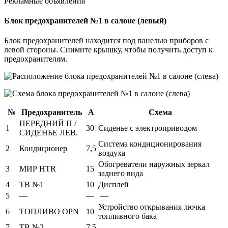
Рекламные объявления
Блок предохранителей №1 в салоне (левый)
Блок предохранителей находится под панелью приборов с
левой стороны. Снимите крышку, чтобы получить доступ к
предохранителям.
№
Предохранитель
А
Схема
ПЕРЕДНИЙ П /
1
30
Сиденье с электроприводом
СИДЕНЬЕ ЛЕВ.
Система кондиционирования
2
Кондиционер
7,5
воздуха
Обогреватели наружных зеркал
3
МИР HTR
15
заднего вида
4
ТВ №1
10
Дисплей
5
—
—
—
Устройство открывания лючка
6
ТОПЛИВО OPN
10
топливного бака
7
ТВ №2
7,5