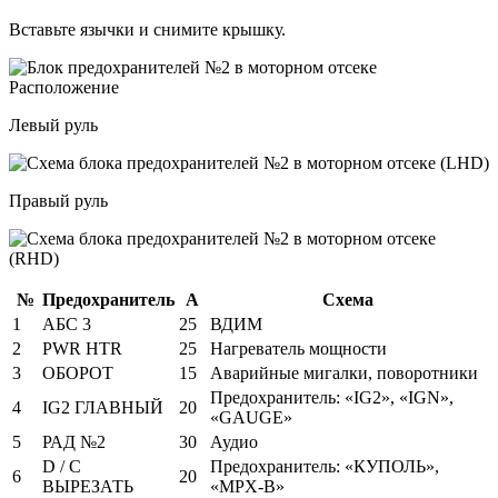
Вставьте язычки и снимите крышку.
Левый руль
Правый руль
№
Предохранитель
А
Схема
1
АБС 3
25
ВДИМ
2
PWR HTR
25
Нагреватель мощности
3
ОБОРОТ
15
Аварийные мигалки, поворотники
Предохранитель: «IG2», «IGN»,
4
IG2 ГЛАВНЫЙ
20
«GAUGE»
5
РАД №2
30
Аудио
D / C
Предохранитель: «КУПОЛЬ»,
6
20
ВЫРЕЗАТЬ
«MPX-B»