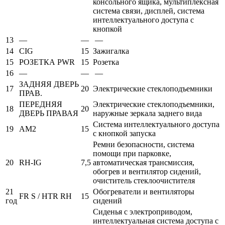
консольного ящика, мультиплексная
система связи, дисплей, система
интеллектуального доступа с
кнопкой
13
—
—
—
14
CIG
15
Зажигалка
15
РОЗЕТКА PWR
15
Розетка
16
—
—
—
ЗАДНЯЯ ДВЕРЬ
17
20
Электрические стеклоподъемники
ПРАВ.
ПЕРЕДНЯЯ
Электрические стеклоподъемники,
18
20
ДВЕРЬ ПРАВАЯ
наружные зеркала заднего вида
Система интеллектуального доступа
19
AM2
15
с кнопкой запуска
Ремни безопасности, система
помощи при парковке,
20
RH-IG
7,5
автоматическая трансмиссия,
обогрев и вентилятор сидений,
очиститель стеклоочистителя
21
Обогреватели и вентиляторы
FR S / HTR RH
15
год
сидений
Сиденья с электроприводом,
интеллектуальная система доступа с