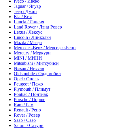
Iveco / Ивеко
Jaguar / Ягуар
Jeep / Джип
Kia / Кия
Lancia / Лансия
Land Rover / Лэнд Ровер
Lexus / Лексус
Lincoln / Линкольн
Mazda / Мазда
Mercedes-Benz / Мерседес-Бенц
Mercury / Меркури
MINI / МИНИ
Mitsubishi / Митсубиси
Nissan / Ниссан
Oldsmobile / Олдсмобил
Opel / Опель
Peugeot / Пежо
Plymouth / Плимут
Pontiac / Понтиак
Porsche / Порше
Ram / Рам
Renault / Рено
Rover / Ровер
Saab / Сааб
Saturn / Сатурн