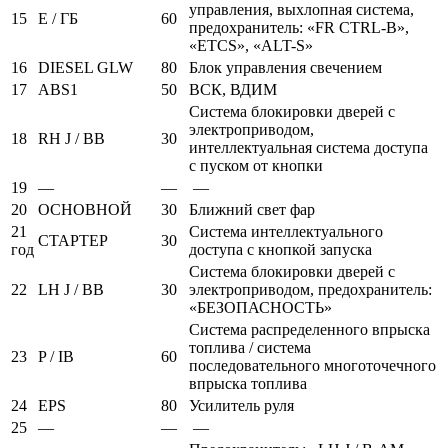
управления, выхлопная система,
15
E / ГБ
60
предохранитель: «FR CTRL-B»,
«ETCS», «ALT-S»
16
DIESEL GLW
80
Блок управления свечением
17
ABS1
50
ВСК, ВДИМ
Система блокировки дверей с
электроприводом,
18
RH J / BB
30
интеллектуальная система доступа
с пуском от кнопки
19
—
—
—
20
ОСНОВНОЙ
30
Ближний свет фар
21
Система интеллектуального
СТАРТЕР
30
год
доступа с кнопкой запуска
Система блокировки дверей с
22
LH J / BB
30
электроприводом, предохранитель:
«БЕЗОПАСНОСТЬ»
Система распределенного впрыска
топлива / система
23
P / IB
60
последовательного многоточечного
впрыска топлива
24
EPS
80
Усилитель руля
25
—
—
—