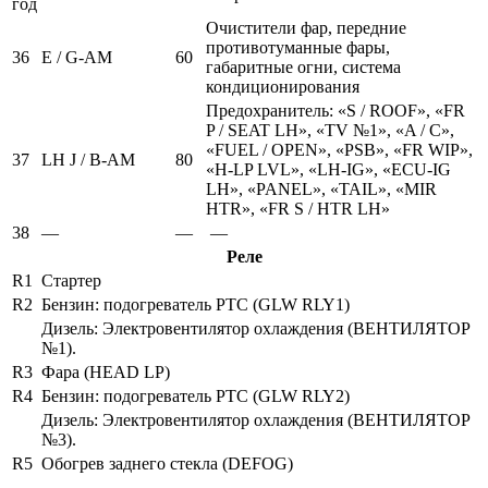
год
Очистители фар, передние
противотуманные фары,
36
E / G-AM
60
габаритные огни, система
кондиционирования
Предохранитель: «S / ROOF», «FR
P / SEAT LH», «TV №1», «A / C»,
«FUEL / OPEN», «PSB», «FR WIP»,
37
LH J / B-AM
80
«H-LP LVL», «LH-IG», «ECU-IG
LH», «PANEL», «TAIL», «MIR
HTR», «FR S / HTR LH»
38
—
—
—
Реле
R1
Стартер
R2
Бензин: подогреватель PTC (GLW RLY1)
Дизель: Электровентилятор охлаждения (ВЕНТИЛЯТОР
№1).
R3
Фара (HEAD LP)
R4
Бензин: подогреватель PTC (GLW RLY2)
Дизель: Электровентилятор охлаждения (ВЕНТИЛЯТОР
№3).
R5
Обогрев заднего стекла (DEFOG)