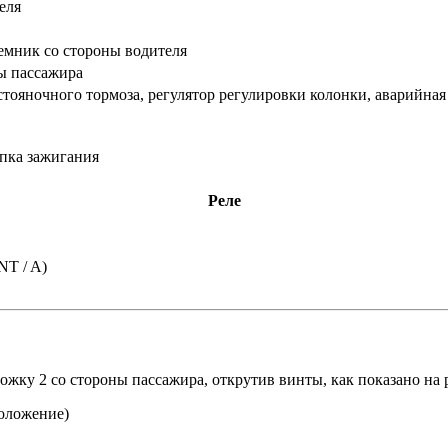
еля
емник со стороны водителя
ны пассажира
стояночного тормоза, регулятор регулировки колонки, аварийная 
опка зажигания
Реле
NT / A)
жку 2 со стороны пассажира, открутив винты, как показано на 