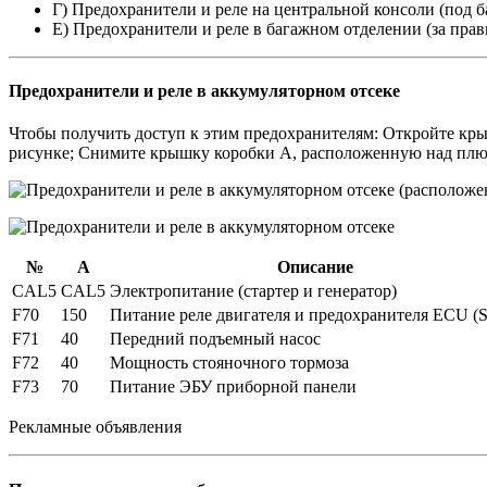
Г) Предохранители и реле на центральной консоли (под б
E) Предохранители и реле в багажном отделении (за пра
Предохранители и реле в аккумуляторном отсеке
Чтобы получить доступ к этим предохранителям: Откройте кры
рисунке; Снимите крышку коробки A, расположенную над плю
№
А
Описание
CAL5
CAL5
Электропитание (стартер и генератор)
F70
150
Питание реле двигателя и предохранителя ECU 
F71
40
Передний подъемный насос
F72
40
Мощность стояночного тормоза
F73
70
Питание ЭБУ приборной панели
Рекламные объявления