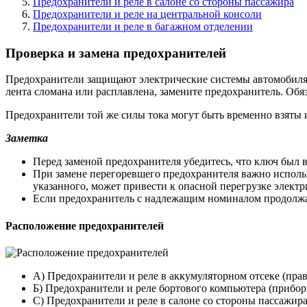
Предохранители и реле в салоне со стороны пассажира
Предохранители и реле на центральной консоли
Предохранители и реле в багажном отделении
Проверка и замена предохранителей
Предохранители защищают электрические системы автомобиля 
лента сломана или расплавлена, замените предохранитель. Об
Предохранители той же силы тока могут быть временно взяты и
Заметка
Перед заменой предохранителя убедитесь, что ключ был 
При замене перегоревшего предохранителя важно исполь
указанного, может привести к опасной перегрузке электр
Если предохранитель с надлежащим номиналом продолжает
Расположение предохранителей
A) Предохранители и реле в аккумуляторном отсеке (прав
Б) Предохранители и реле бортового компьютера (приборн
C) Предохранители и реле в салоне со стороны пассажир