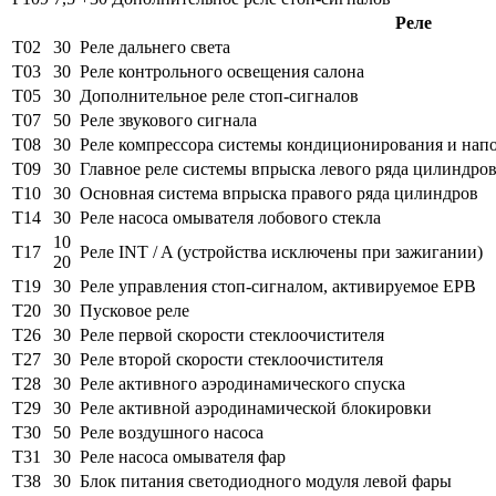
Реле
T02
30
Реле дальнего света
T03
30
Реле контрольного освещения салона
T05
30
Дополнительное реле стоп-сигналов
T07
50
Реле звукового сигнала
T08
30
Реле компрессора системы кондиционирования и нап
T09
30
Главное реле системы впрыска левого ряда цилиндро
T10
30
Основная система впрыска правого ряда цилиндров
T14
30
Реле насоса омывателя лобового стекла
10
T17
Реле INT / A (устройства исключены при зажигании)
20
T19
30
Реле управления стоп-сигналом, активируемое EPB
T20
30
Пусковое реле
T26
30
Реле первой скорости стеклоочистителя
T27
30
Реле второй скорости стеклоочистителя
T28
30
Реле активного аэродинамического спуска
T29
30
Реле активной аэродинамической блокировки
T30
50
Реле воздушного насоса
T31
30
Реле насоса омывателя фар
T38
30
Блок питания светодиодного модуля левой фары