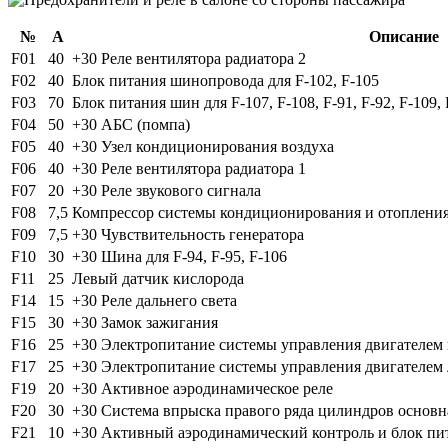
№
А
Описание
F01
40
+30 Реле вентилятора радиатора 2
F02
40
Блок питания шинопровода для F-102, F-105
F03
70
Блок питания шин для F-107, F-108, F-91, F-92, F-109, 
F04
50
+30 АБС (помпа)
F05
40
+30 Узел кондиционирования воздуха
F06
40
+30 Реле вентилятора радиатора 1
F07
20
+30 Реле звукового сигнала
F08
7,5
Компрессор системы кондиционирования и отоплени
F09
7,5
+30 Чувствительность генератора
F10
30
+30 Шина для F-94, F-95, F-106
F11
25
Левый датчик кислорода
F14
15
+30 Реле дальнего света
F15
30
+30 Замок зажигания
F16
25
+30 Электропитание системы управления двигателем 
F17
25
+30 Электропитание системы управления двигателем 
F19
20
+30 Активное аэродинамическое реле
F20
30
+30 Система впрыска правого ряда цилиндров основн
F21
10
+30 Активный аэродинамический контроль и блок пи