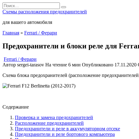
Перейти
Search
к
for:
Схемы расположения предохранителей
содержанию
для вашего автомобиля
Главная
»
Ferrari / Ферари
Предохранители и блоки реле для Ferrari
Ferrari / Ферари
Автор
sergei-tarasov
На чтение
6 мин
Опубликовано
17.11.2020
Схема блока предохранителей (расположение предохранителей), р
Содержание
Проверка и замена предохранителей
Расположение предохранителей
Предохранители и реле в аккумуляторном отсеке
Предохранители и реле бортового компьютера