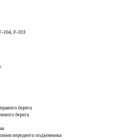
F-104, F-103
я
правого берега
левого берега
ая
тания переднего подъемника