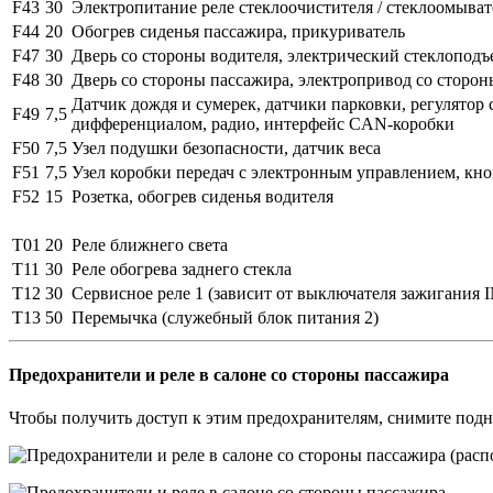
F43
30
Электропитание реле стеклоочистителя / стеклоомыват
F44
20
Обогрев сиденья пассажира, прикуриватель
F47
30
Дверь со стороны водителя, электрический стеклоподъ
F48
30
Дверь со стороны пассажира, электропривод со сторо
Датчик дождя и сумерек, датчики парковки, регулятор 
F49
7,5
дифференциалом, радио, интерфейс CAN-коробки
F50
7,5
Узел подушки безопасности, датчик веса
F51
7,5
Узел коробки передач с электронным управлением, кн
F52
15
Розетка, обогрев сиденья водителя
T01
20
Реле ближнего света
T11
30
Реле обогрева заднего стекла
T12
30
Сервисное реле 1 (зависит от выключателя зажигания I
T13
50
Перемычка (служебный блок питания 2)
Предохранители и реле в салоне со стороны пассажира
Чтобы получить доступ к этим предохранителям, снимите подно