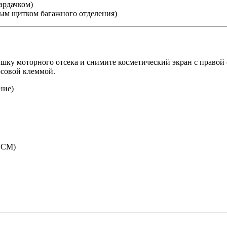
ардачком)
вым щитком багажного отделения)
шку моторного отсека и снимите косметический экран с правой 
совой клеммой.
(SCM)