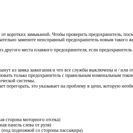
от коротких замыканий. Чтобы проверить предохранитель, посм
язательно замените неисправный предохранитель новым такого же
з другого места плавкого предохранителя, если предохранитель
вынут из замка зажигания и что все службы выключены и / или 
зовать только предохранитель с правильным номинальным током
ической системы.
 перегорать, это указывает на проблему в цепи, которую необх
ая сторона моторного отсека)
ая панель слева от руля)
а (под подножкой со стороны пассажира)