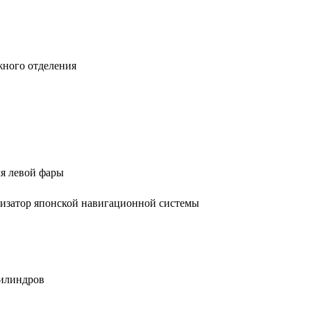
жного отделения
ля левой фары
илизатор японской навигационной системы
цилиндров