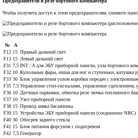
Предохранители и реле бортового компьютера
Чтобы получить доступ к этим предохранителям, снимите панел
№
А
F12
15
Правый дальний свет
F13
15
Левый дальний свет
F31
7,5
INT / A для ЭБУ приборной панели, узла бортового ко
F32
10
Купольные фары, ниша для ног и ступеньки, катушка р
F33
30
Блок управления узлом коробки передач с электронны
F35
7,5
Управление стоп-сигналами, управление сцеплением, 
F36
10
Датчики парковки, обмотка реле лючка топливного бак
F37
10
Узел приборной панели
F38
15
Привод замка багажника
F39
15
Устройства ЭБУ приборной панели (соединение NBC)
F40
30
Обогрев заднего стекла
F41
15
Блок питания форсунок с подогревом
F42
7,5
Генератор