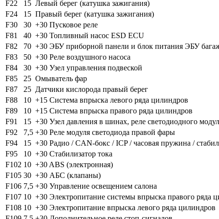
F22
15
Левый берег (катушка зажигания)
F24
15
Правый берег (катушка зажигания)
F30
30
+30 Пусковое реле
F81
40
+30 Топливный насос ESD ECU
F82
70
+30 ЭБУ приборной панели и блок питания ЭБУ бага
F83
50
+30 Реле воздушного насоса
F84
30
+30 Узел управления подвеской
F85
25
Омыватель фар
F87
25
Датчики кислорода правый берег
F88
10
+15 Система впрыска левого ряда цилиндров
F89
10
+15 Система впрыска правого ряда цилиндров
F91
15
+30 Узел давления в шинах, реле светодиодного моду
F92
7,5
+30 Реле модуля светодиода правой фары
F94
15
+30 Радио / CAN-бокс / ICP / часовая пружина / стаб
F95
10
+30 Стабилизатор тока
F102
10
+30 ABS (электронная)
F105
30
+30 АБС (клапаны)
F106
7,5
+30 Управление освещением салона
F107
10
+30 Электропитание системы впрыска правого ряда 
F108
10
+30 Электропитание впрыска левого ряда цилиндров
F109
7,5
+30 Дополнительное реле стоп-сигналов