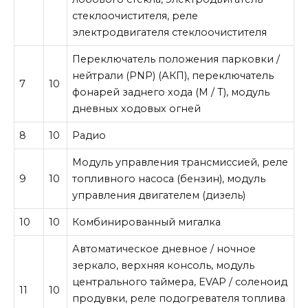
стеклоочистителя, реле
электродвигателя стеклоочистителя
Переключатель положения парковки /
нейтрали (PNP) (АКП), переключатель
7
10
фонарей заднего хода (M / T), модуль
дневных ходовых огней
8
10
Радио
Модуль управления трансмиссией, реле
9
10
топливного насоса (бензин), модуль
управления двигателем (дизель)
10
10
Комбинированный мигалка
Автоматическое дневное / ночное
зеркало, верхняя консоль, модуль
центрального таймера, EVAP / соленоид
11
10
продувки, реле подогревателя топлива