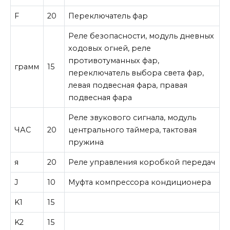
F
20
Переключатель фар
Реле безопасности, модуль дневных
ходовых огней, реле
противотуманных фар,
грамм
15
переключатель выбора света фар,
левая подвесная фара, правая
подвесная фара
Реле звукового сигнала, модуль
ЧАС
20
центрального таймера, тактовая
пружина
я
20
Реле управления коробкой передач
J
10
Муфта компрессора кондиционера
K1
15
K2
15