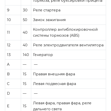
тормоза, реле буксировки прицепа
9
30
Реле стартера
10
50
Замок зажигания
Контроллер антиблокировочной
11
40
системы тормозов (ABS)
12
40
Реле электродвигателя вентилятора
13
140
Генератор
А
—
—
B
15
Правая внешняя фара
C
15
Левая подвесная фара
D
—
—
Левая фара, правая фара, реле
E
15
дальнего света