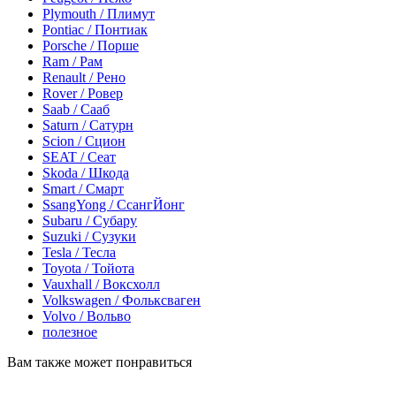
Plymouth / Плимут
Pontiac / Понтиак
Porsche / Порше
Ram / Рам
Renault / Рено
Rover / Ровер
Saab / Сааб
Saturn / Сатурн
Scion / Сцион
SEAT / Сеат
Skoda / Шкода
Smart / Смарт
SsangYong / СсангЙонг
Subaru / Субару
Suzuki / Сузуки
Tesla / Тесла
Toyota / Тойота
Vauxhall / Воксхолл
Volkswagen / Фольксваген
Volvo / Вольво
полезное
Вам также может понравиться