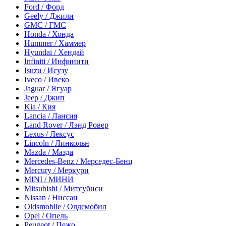
Ford / Форд
Geely / Джили
GMC / ГМС
Honda / Хонда
Hummer / Хаммер
Hyundai / Хендай
Infiniti / Инфинити
Isuzu / Исузу
Iveco / Ивеко
Jaguar / Ягуар
Jeep / Джип
Kia / Кия
Lancia / Лансия
Land Rover / Лэнд Ровер
Lexus / Лексус
Lincoln / Линкольн
Mazda / Мазда
Mercedes-Benz / Мерседес-Бенц
Mercury / Меркури
MINI / МИНИ
Mitsubishi / Митсубиси
Nissan / Ниссан
Oldsmobile / Олдсмобил
Opel / Опель
Peugeot / Пежо