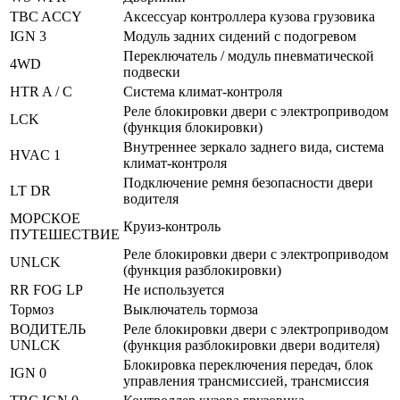
TBC ACCY
Аксессуар контроллера кузова грузовика
IGN 3
Модуль задних сидений с подогревом
Переключатель / модуль пневматической
4WD
подвески
HTR A / C
Система климат-контроля
Реле блокировки двери с электроприводом
LCK
(функция блокировки)
Внутреннее зеркало заднего вида, система
HVAC 1
климат-контроля
Подключение ремня безопасности двери
LT DR
водителя
МОРСКОЕ
Круиз-контроль
ПУТЕШЕСТВИЕ
Реле блокировки двери с электроприводом
UNLCK
(функция разблокировки)
RR FOG LP
Не используется
Тормоз
Выключатель тормоза
ВОДИТЕЛЬ
Реле блокировки двери с электроприводом
UNLCK
(функция разблокировки двери водителя)
Блокировка переключения передач, блок
IGN 0
управления трансмиссией, трансмиссия