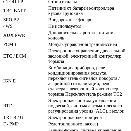
СТОП LP
Стоп-сигналы
Питание от батареи контроллера
TBC BATT
кузова грузовика
SEO B2
Внедорожные фонари
4WS
Не используется
Дополнительная розетка питания —
AUX PWR
консоль
PCM 1
Модуль управления трансмиссией
Электронное управление дроссельной
ETC / ECM
заслонкой, электронный контроллер
тормоза
Комбинация приборов, реле
кондиционирования воздуха,
переключатель сигналов поворота /
IGN E
аварийной сигнализации, реле
стартера, электронный контроллер
тормоза Переключатель режима TC2
Электронная система управления
RTD
подвеской, система автоматического
регулирования уровня (ALC), выхлоп
TRL B / U
Электропроводка прицепа
F / PMP
Реле топливного насоса)
Задний фонарь, система управления