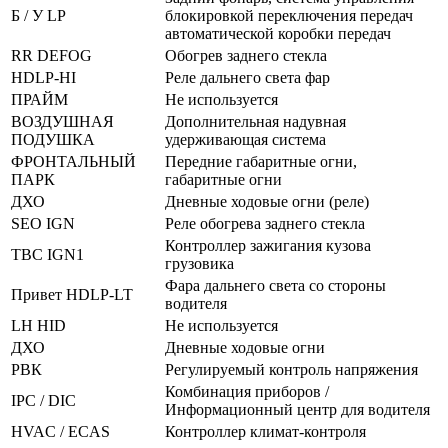
Б / У LP
блокировкой переключения передач
автоматической коробки передач
RR DEFOG
Обогрев заднего стекла
HDLP-HI
Реле дальнего света фар
ПРАЙМ
Не используется
ВОЗДУШНАЯ
Дополнительная надувная
ПОДУШКА
удерживающая система
ФРОНТАЛЬНЫЙ
Передние габаритные огни,
ПАРК
габаритные огни
ДХО
Дневные ходовые огни (реле)
SEO IGN
Реле обогрева заднего стекла
Контроллер зажигания кузова
TBC IGN1
грузовика
Фара дальнего света со стороны
Привет HDLP-LT
водителя
LH HID
Не используется
ДХО
Дневные ходовые огни
РВК
Регулируемый контроль напряжения
Комбинация приборов /
IPC / DIC
Информационный центр для водителя
HVAC / ECAS
Контроллер климат-контроля