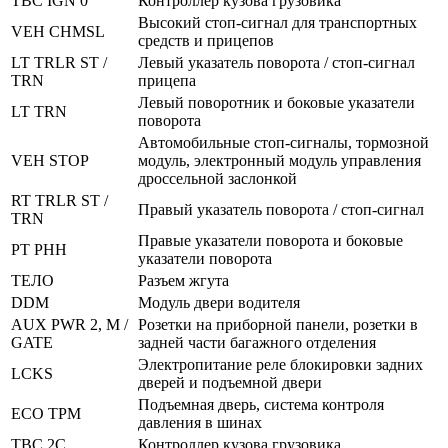
TBC IGN 0
Контроллер кузова грузовика
Высокий стоп-сигнал для транспортных
VEH CHMSL
средств и прицепов
LT TRLR ST /
Левый указатель поворота / стоп-сигнал
TRN
прицепа
Левый поворотник и боковые указатели
LT TRN
поворота
Автомобильные стоп-сигналы, тормозной
VEH STOP
модуль, электронный модуль управления
дроссельной заслонкой
RT TRLR ST /
Правый указатель поворота / стоп-сигнал
TRN
Правые указатели поворота и боковые
РТ РНН
указатели поворота
ТЕЛО
Разъем жгута
DDM
Модуль двери водителя
AUX PWR 2, M /
Розетки на приборной панели, розетки в
GATE
задней части багажного отделения
Электропитание реле блокировки задних
LCKS
дверей и подъемной двери
Подъемная дверь, система контроля
ECO TPM
давления в шинах
TBC 2C
Контроллер кузова грузовика