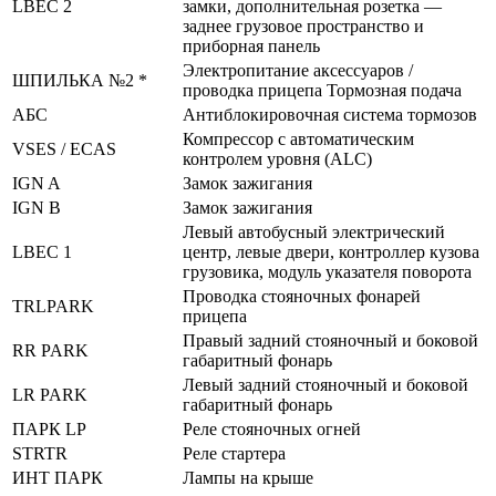
LBEC 2
замки, дополнительная розетка —
заднее грузовое пространство и
приборная панель
Электропитание аксессуаров /
ШПИЛЬКА №2 *
проводка прицепа Тормозная подача
АБС
Антиблокировочная система тормозов
Компрессор с автоматическим
VSES / ECAS
контролем уровня (ALC)
IGN A
Замок зажигания
IGN B
Замок зажигания
Левый автобусный электрический
LBEC 1
центр, левые двери, контроллер кузова
грузовика, модуль указателя поворота
Проводка стояночных фонарей
TRLPARK
прицепа
Правый задний стояночный и боковой
RR PARK
габаритный фонарь
Левый задний стояночный и боковой
LR PARK
габаритный фонарь
ПАРК LP
Реле стояночных огней
STRTR
Реле стартера
ИНТ ПАРК
Лампы на крыше