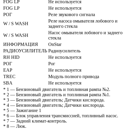
FOG LP
Не используется
FOG LP
Не используется
РОГ
Реле звукового сигнала
Реле насоса омывателя лобового и
W / S WASH
заднего стекла
Насос омывателя лобового и заднего
W / S WASH
стекла
ИНФОРМАЦИЯ
OnStar
РАДИОУСИЛИТЕЛЬ
Радиоусилитель
RH HID
Не используется
РОГ
Рог
EAP
Не используется
TREC
Модуль полного привода
SBA
Не используется
* 1 — Бензиновый двигатель и топливная рампа №2.
* 2 — Бензиновый двигатель и топливная рампа №1.
* 3 — Бензиновый двигатель; Датчики кислорода.
* 4 — Бензиновый двигатель; Датчики кислорода.
* 5 — Зажигание 1
* 6 — Блок управления трансмиссией, топливный насос.
* 7 — Задний климат-контроль.
* 8 — Люк.