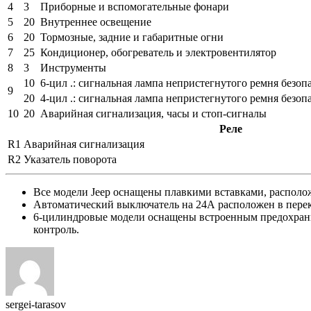
4
3
Приборные и вспомогательные фонари
5
20
Внутреннее освещение
6
20
Тормозные, задние и габаритные огни
7
25
Кондиционер, обогреватель и электровентилятор
8
3
Инструменты
10
6-цил .: сигнальная лампа непристегнутого ремня безоп
9
20
4-цил .: сигнальная лампа непристегнутого ремня безоп
10
20
Аварийная сигнализация, часы и стоп-сигналы
Реле
R1
Аварийная сигнализация
R2
Указатель поворота
Все модели Jeep оснащены плавкими вставками, располо
Автоматический выключатель на 24А расположен в перек
6-цилиндровые модели оснащены встроенным предохрани
контроль.
sergei-tarasov