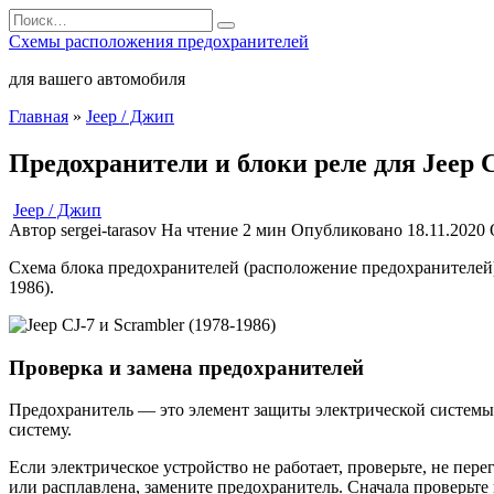
Перейти
Search
к
for:
Схемы расположения предохранителей
содержанию
для вашего автомобиля
Главная
»
Jeep / Джип
Предохранители и блоки реле для Jeep C
Jeep / Джип
Автор
sergei-tarasov
На чтение
2 мин
Опубликовано
18.11.2020
Схема блока предохранителей (расположение предохранителей), р
1986).
Проверка и замена предохранителей
Предохранитель — это элемент защиты электрической системы.
систему.
Если электрическое устройство не работает, проверьте, не пе
или расплавлена, замените предохранитель. Сначала проверьте