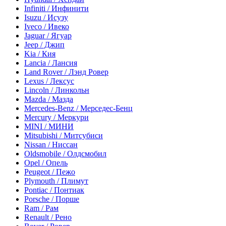
Infiniti / Инфинити
Isuzu / Исузу
Iveco / Ивеко
Jaguar / Ягуар
Jeep / Джип
Kia / Кия
Lancia / Лансия
Land Rover / Лэнд Ровер
Lexus / Лексус
Lincoln / Линкольн
Mazda / Мазда
Mercedes-Benz / Мерседес-Бенц
Mercury / Меркури
MINI / МИНИ
Mitsubishi / Митсубиси
Nissan / Ниссан
Oldsmobile / Олдсмобил
Opel / Опель
Peugeot / Пежо
Plymouth / Плимут
Pontiac / Понтиак
Porsche / Порше
Ram / Рам
Renault / Рено