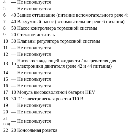
4
—
Не используется
5
—
Не используется
6
40
Заднее оттаивание (питание вспомогательного реле 4)
7
40
Вакуумный насос (вспомогательное реле 6 питания)
8
50
Насос контроллера тормозной системы
9
20
Стеклоочиститель
10
30
Клапаны регулятора тормозной системы
11
—
Не используется
12
—
Не используется
Насос охлаждающей жидкости / нагревателя для
13
15
электроники двигателя (реле 42 и 44 питания)
14
—
Не используется
15
—
Не используется
16
—
Не используется
17
10
Модуль высоковольтной батареи HEV
18
30
’11: электрическая розетка 110 В
19
—
Не используется
20
—
Не используется
21
—
Не используется
год
22
20
Консольная розетка