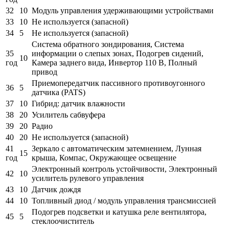
32
10
Модуль управления удерживающими устройствами
33
10
Не используется (запасной)
34
5
Не используется (запасной)
Система обратного зондирования, Система
35
информации о слепых зонах, Подогрев сидений,
10
год
Камера заднего вида, Инвертор 110 В, Полный
привод
Приемопередатчик пассивного противоугонного
36
5
датчика (PATS)
37
10
Гибрид: датчик влажности
38
20
Усилитель сабвуфера
39
20
Радио
40
20
Не используется (запасной)
41
Зеркало с автоматическим затемнением, Лунная
15
год
крыша, Компас, Окружающее освещение
Электронный контроль устойчивости, Электронный
42
10
усилитель рулевого управления
43
10
Датчик дождя
44
10
Топливный диод / модуль управления трансмиссией
Подогрев подсветки и катушка реле вентилятора,
45
5
стеклоочиститель