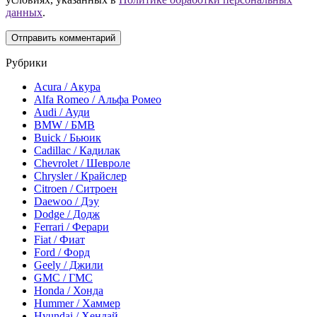
данных
.
Рубрики
Acura / Акура
Alfa Romeo / Альфа Ромео
Audi / Ауди
BMW / БМВ
Buick / Бьюик
Cadillac / Кадилак
Chevrolet / Шевроле
Chrysler / Крайслер
Citroen / Ситроен
Daewoo / Дэу
Dodge / Додж
Ferrari / Ферари
Fiat / Фиат
Ford / Форд
Geely / Джили
GMC / ГМС
Honda / Хонда
Hummer / Хаммер
Hyundai / Хендай