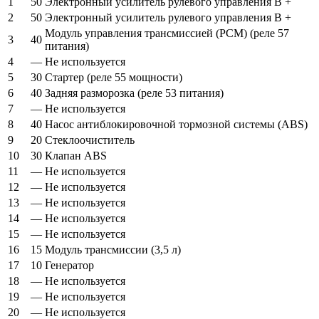
1
50
Электронный усилитель рулевого управления B +
2
50
Электронный усилитель рулевого управления B +
Модуль управления трансмиссией (PCM) (реле 57
3
40
питания)
4
—
Не используется
5
30
Стартер (реле 55 мощности)
6
40
Задняя разморозка (реле 53 питания)
7
—
Не используется
8
40
Насос антиблокировочной тормозной системы (ABS)
9
20
Стеклоочиститель
10
30
Клапан ABS
11
—
Не используется
12
—
Не используется
13
—
Не используется
14
—
Не используется
15
—
Не используется
16
15
Модуль трансмиссии (3,5 л)
17
10
Генератор
18
—
Не используется
19
—
Не используется
20
—
Не используется