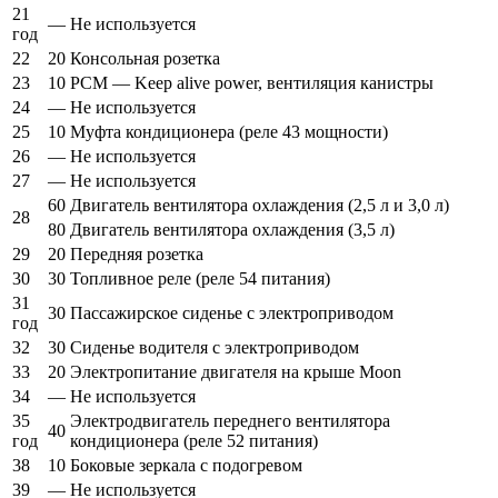
21
—
Не используется
год
22
20
Консольная розетка
23
10
PCM — Keep alive power, вентиляция канистры
24
—
Не используется
25
10
Муфта кондиционера (реле 43 мощности)
26
—
Не используется
27
—
Не используется
60
Двигатель вентилятора охлаждения (2,5 л и 3,0 л)
28
80
Двигатель вентилятора охлаждения (3,5 л)
29
20
Передняя розетка
30
30
Топливное реле (реле 54 питания)
31
30
Пассажирское сиденье с электроприводом
год
32
30
Сиденье водителя с электроприводом
33
20
Электропитание двигателя на крыше Moon
34
—
Не используется
35
Электродвигатель переднего вентилятора
40
год
кондиционера (реле 52 питания)
38
10
Боковые зеркала с подогревом
39
—
Не используется