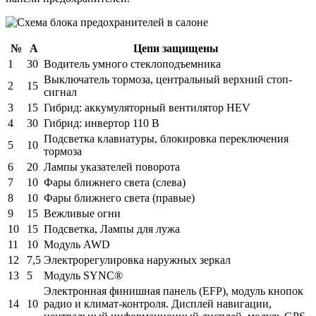
№
А
Цепи защищены
1
30
Водитель умного стеклоподъемника
Выключатель тормоза, центральный верхний стоп-
2
15
сигнал
3
15
Гибрид: аккумуляторный вентилятор HEV
4
30
Гибрид: инвертор 110 В
Подсветка клавиатуры, блокировка переключения
5
10
тормоза
6
20
Лампы указателей поворота
7
10
Фары ближнего света (слева)
8
10
Фары ближнего света (правые)
9
15
Вежливые огни
10
15
Подсветка, Лампы для лужа
11
10
Модуль AWD
12
7,5
Электрорегулировка наружных зеркал
13
5
Модуль SYNC®
Электронная финишная панель (EFP), модуль кнопок
14
10
радио и климат-контроля. Дисплей навигации,