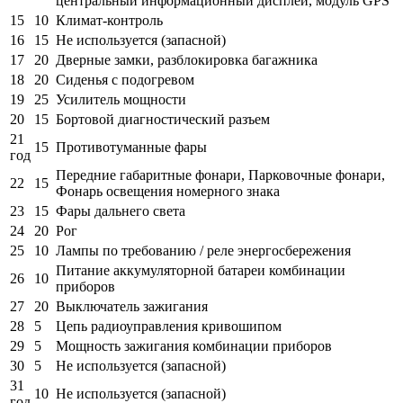
центральный информационный дисплей, модуль GPS
15
10
Климат-контроль
16
15
Не используется (запасной)
17
20
Дверные замки, разблокировка багажника
18
20
Сиденья с подогревом
19
25
Усилитель мощности
20
15
Бортовой диагностический разъем
21
15
Противотуманные фары
год
Передние габаритные фонари, Парковочные фонари,
22
15
Фонарь освещения номерного знака
23
15
Фары дальнего света
24
20
Рог
25
10
Лампы по требованию / реле энергосбережения
Питание аккумуляторной батареи комбинации
26
10
приборов
27
20
Выключатель зажигания
28
5
Цепь радиоуправления кривошипом
29
5
Мощность зажигания комбинации приборов
30
5
Не используется (запасной)
31
10
Не используется (запасной)
год