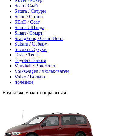
Rover / Ровер
Saab / Сааб
Saturn / Сатурн
Scion / Сцион
SEAT / Сеат
Skoda / Шкода
Smart / Смарт
SsangYong / СсангЙонг
Subaru / Субару
Suzuki / Сузуки
Tesla / Тесла
Toyota / Тойота
Vauxhall / Воксхолл
Volkswagen / Фольксваген
Volvo / Вольво
полезное
Вам также может понравиться