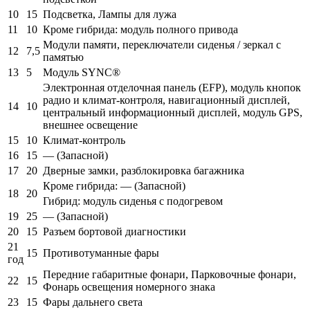
10
15
Подсветка, Лампы для лужа
11
10
Кроме гибрида: модуль полного привода
Модули памяти, переключатели сиденья / зеркал с
12
7,5
памятью
13
5
Модуль SYNC®
Электронная отделочная панель (EFP), модуль кнопок
радио и климат-контроля, навигационный дисплей,
14
10
центральный информационный дисплей, модуль GPS,
внешнее освещение
15
10
Климат-контроль
16
15
— (Запасной)
17
20
Дверные замки, разблокировка багажника
Кроме гибрида: — (Запасной)
18
20
Гибрид: модуль сиденья с подогревом
19
25
— (Запасной)
20
15
Разъем бортовой диагностики
21
15
Противотуманные фары
год
Передние габаритные фонари, Парковочные фонари,
22
15
Фонарь освещения номерного знака
23
15
Фары дальнего света