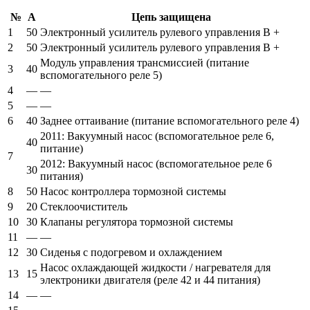
№
А
Цепь защищена
1
50
Электронный усилитель рулевого управления B +
2
50
Электронный усилитель рулевого управления B +
Модуль управления трансмиссией (питание
3
40
вспомогательного реле 5)
4
—
—
5
—
—
6
40
Заднее оттаивание (питание вспомогательного реле 4)
2011: Вакуумный насос (вспомогательное реле 6,
40
питание)
7
2012: Вакуумный насос (вспомогательное реле 6
30
питания)
8
50
Насос контроллера тормозной системы
9
20
Стеклоочиститель
10
30
Клапаны регулятора тормозной системы
11
—
—
12
30
Сиденья с подогревом и охлаждением
Насос охлаждающей жидкости / нагревателя для
13
15
электроники двигателя (реле 42 и 44 питания)
14
—
—