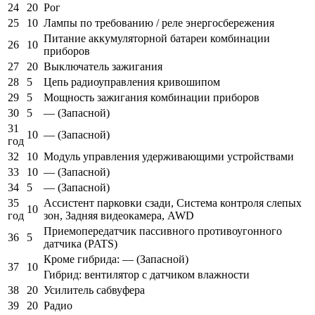
24
20
Рог
25
10
Лампы по требованию / реле энергосбережения
Питание аккумуляторной батареи комбинации
26
10
приборов
27
20
Выключатель зажигания
28
5
Цепь радиоуправления кривошипом
29
5
Мощность зажигания комбинации приборов
30
5
— (Запасной)
31
10
— (Запасной)
год
32
10
Модуль управления удерживающими устройствами
33
10
— (Запасной)
34
5
— (Запасной)
35
Ассистент парковки сзади, Система контроля слепых
10
год
зон, Задняя видеокамера, AWD
Приемопередатчик пассивного противоугонного
36
5
датчика (PATS)
Кроме гибрида: — (Запасной)
37
10
Гибрид: вентилятор с датчиком влажности
38
20
Усилитель сабвуфера
39
20
Радио