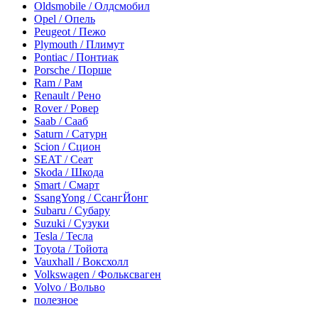
Oldsmobile / Олдсмобил
Opel / Опель
Peugeot / Пежо
Plymouth / Плимут
Pontiac / Понтиак
Porsche / Порше
Ram / Рам
Renault / Рено
Rover / Ровер
Saab / Сааб
Saturn / Сатурн
Scion / Сцион
SEAT / Сеат
Skoda / Шкода
Smart / Смарт
SsangYong / СсангЙонг
Subaru / Субару
Suzuki / Сузуки
Tesla / Тесла
Toyota / Тойота
Vauxhall / Воксхолл
Volkswagen / Фольксваген
Volvo / Вольво
полезное