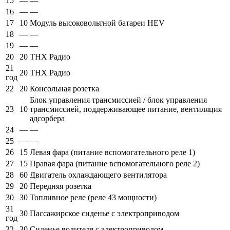
15
—
—
16
—
—
17
10
Модуль высоковольтной батареи HEV
18
—
—
19
—
—
20
20
THX Радио
21
20
THX Радио
год
22
20
Консольная розетка
Блок управления трансмиссией / блок управления
23
10
трансмиссией, поддерживающее питание, вентиляция
адсорбера
24
—
—
25
—
—
26
15
Левая фара (питание вспомогательного реле 1)
27
15
Правая фара (питание вспомогательного реле 2)
28
60
Двигатель охлаждающего вентилятора
29
20
Передняя розетка
30
30
Топливное реле (реле 43 мощности)
31
30
Пассажирское сиденье с электроприводом
год
32
30
Сиденье водителя с электроприводом