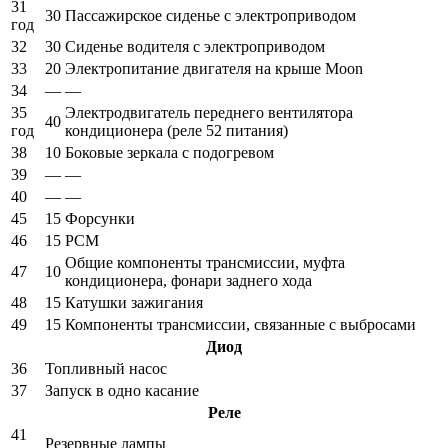
31
30
Пассажирское сиденье с электроприводом
год
32
30
Сиденье водителя с электроприводом
33
20
Электропитание двигателя на крыше Moon
34
—
—
35
Электродвигатель переднего вентилятора
40
год
кондиционера (реле 52 питания)
38
10
Боковые зеркала с подогревом
39
—
—
40
—
—
45
15
Форсунки
46
15
PCM
Общие компоненты трансмиссии, муфта
47
10
кондиционера, фонари заднего хода
48
15
Катушки зажигания
49
15
Компоненты трансмиссии, связанные с выбросами
Диод
36
Топливный насос
37
Запуск в одно касание
Реле
41
Резервные лампы