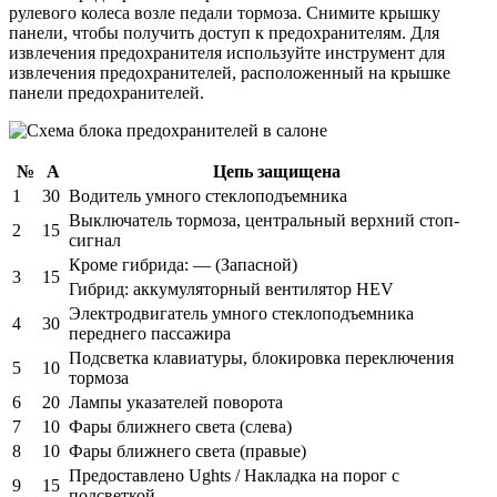
рулевого колеса возле педали тормоза. Снимите крышку
панели, чтобы получить доступ к предохранителям. Для
извлечения предохранителя используйте инструмент для
извлечения предохранителей, расположенный на крышке
панели предохранителей.
№
А
Цепь защищена
1
30
Водитель умного стеклоподъемника
Выключатель тормоза, центральный верхний стоп-
2
15
сигнал
Кроме гибрида: — (Запасной)
3
15
Гибрид: аккумуляторный вентилятор HEV
Электродвигатель умного стеклоподъемника
4
30
переднего пассажира
Подсветка клавиатуры, блокировка переключения
5
10
тормоза
6
20
Лампы указателей поворота
7
10
Фары ближнего света (слева)
8
10
Фары ближнего света (правые)
Предоставлено Ughts / Накладка на порог с
9
15
подсветкой