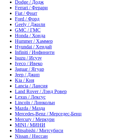
Dodge / Додж
Ferrari / Ферари
Fiat / Фиат
Ford / Форд
Geely / Джили
GMC / ГМС
Honda / Хонда
Hummer / Хаммер
Hyundai / Хендай
Infiniti / Инфинити
Isuzu / Исузу
Iveco / Ивеко
Jaguar / Ягуар
Jeep / Джип
Kia / Кия
Lancia / Лансия
Land Rover / Лэнд Ровер
Lexus / Лексус
Lincoln / Линкольн
Mazda / Мазда
Mercedes-Benz / Мерседес-Бенц
Mercury / Меркури
MINI / МИНИ
Mitsubishi / Митсубиси
Nissan / Ниссан