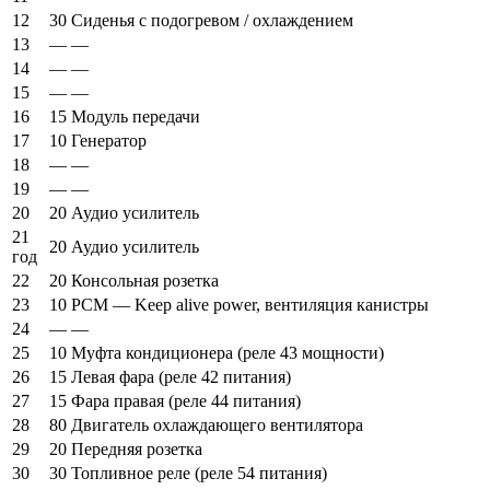
12
30
Сиденья с подогревом / охлаждением
13
—
—
14
—
—
15
—
—
16
15
Модуль передачи
17
10
Генератор
18
—
—
19
—
—
20
20
Аудио усилитель
21
20
Аудио усилитель
год
22
20
Консольная розетка
23
10
PCM — Keep alive power, вентиляция канистры
24
—
—
25
10
Муфта кондиционера (реле 43 мощности)
26
15
Левая фара (реле 42 питания)
27
15
Фара правая (реле 44 питания)
28
80
Двигатель охлаждающего вентилятора
29
20
Передняя розетка
30
30
Топливное реле (реле 54 питания)