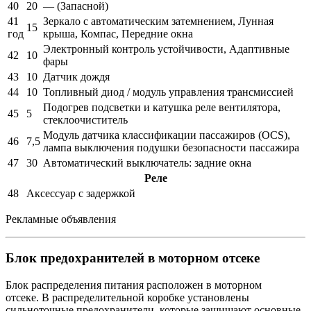
40
20
— (Запасной)
41
Зеркало с автоматическим затемнением, Лунная
15
год
крыша, Компас, Передние окна
Электронный контроль устойчивости, Адаптивные
42
10
фары
43
10
Датчик дождя
44
10
Топливный диод / модуль управления трансмиссией
Подогрев подсветки и катушка реле вентилятора,
45
5
стеклоочиститель
Модуль датчика классификации пассажиров (OCS),
46
7,5
лампа выключения подушки безопасности пассажира
47
30
Автоматический выключатель: задние окна
Реле
48
Аксессуар с задержкой
Рекламные объявления
Блок предохранителей в моторном отсеке
Блок распределения питания расположен в моторном
отсеке. В распределительной коробке установлены
сильноточные предохранители, которые защищают основные